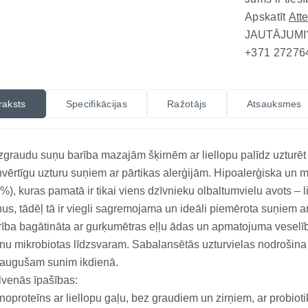
Apskatīt
Att
JAUTĀJUMI
+371 27276
raksts
Specifikācijas
Ražotājs
Atsauksmes
graudu suņu barība mazajām šķirnēm ar liellopu palīdz uzturē
nvērtīgu uzturu suņiem ar pārtikas alerģijām. Hipoalerģiska un 
%), kuras pamatā ir tikai viens dzīvnieku olbaltumvielu avots –
ņus, tādēļ tā ir viegli sagremojama un ideāli piemērota suņiem a
ība bagātināta ar gurķumētras eļļu ādas un apmatojuma veselīb
nu mikrobiotas līdzsvaram. Sabalansētās uzturvielas nodrošina o
eaugušam sunim ikdienā.
venās īpašības:
oproteīns ar liellopu gaļu, bez graudiem un zirņiem, ar probiot