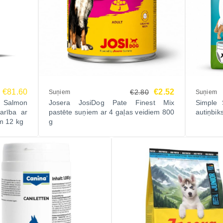
€81.60
€2.52
€2.80
Suņiem
Suņiem
d Salmon
Josera JosiDog Pate Finest Mix
Simple 
arība ar
pastēte suņiem ar 4 gaļas veidiem 800
autiņbi
em 12 kg
g