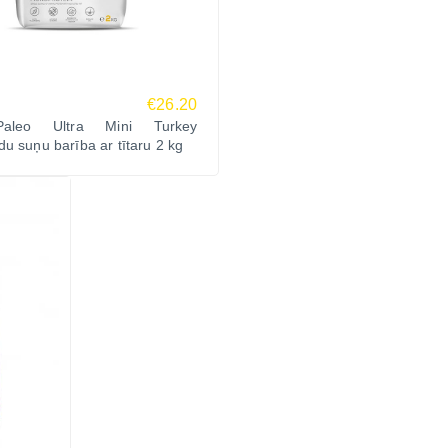
€26.20
aleo Ultra Mini Turkey
u suņu barība ar tītaru 2 kg