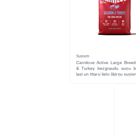
Suņiem
Carnilove Active Large Bree
& Turkey bezgraudu suņu b
lasi un tītaru lielo šķirņu suņi