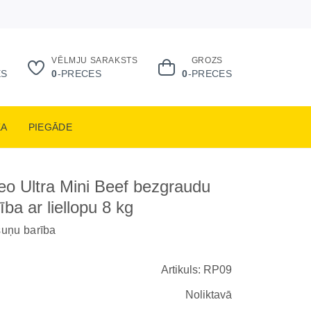
VĒLMJU SARAKSTS
GROZS
ES
0
-PRECES
0
-PRECES
KA
PIEGĀDE
o Ultra Mini Beef bezgraudu
ba ar liellopu 8 kg
uņu barība
Artikuls: RP09
Noliktavā