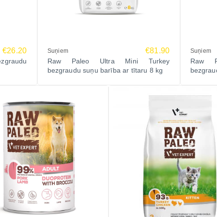
€26.20
€81.90
Suņiem
Suņiem
ezgraudu
Raw Paleo Ultra Mini Turkey
Raw P
bezgraudu suņu barība ar tītaru 8 kg
bezgraud