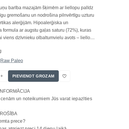
ņu barība mazajām šķirnēm ar liellopu palīdz
līgu gremošanu un nodrošina pilnvērtīgu uzturu
rtikas alerģijām. Hipoalerģiska un
 formula ar augstu gaļas saturu (72%), kuras
ai viens dzīvnieku olbaltumvielu avots – liellopu
nesatur graudaugus un zirņus, tādēļ tā ir viegli
g
un ideāli piemērota suņiem ar jutīgu gremoš...
Raw Paleo
+
PIEVIENOT GROZAM
INFORMĀCIJA
 cenām un noteikumiem Jūs varat iepazīties
ROŠĪBA
emta prece?
bas atgriezt preci 14 dienu laikā