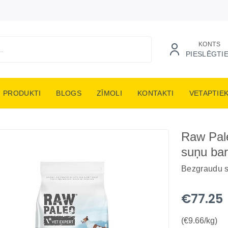
KONTS
PIESLĒGTI
PRODUKTI
BLOGS
ZĪMOLI
KONTAKTI
VETAPTIE
Raw Pale
suņu barī
Bezgraudu s
€77.25
(€9.66/kg)