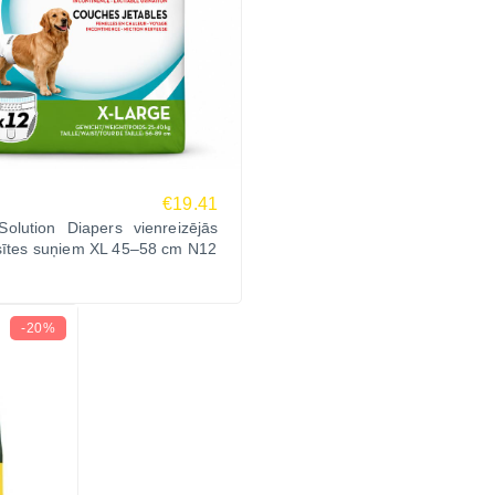
€19.41
Solution Diapers vienreizējās
ksītes suņiem XL 45–58 cm N12
-20%