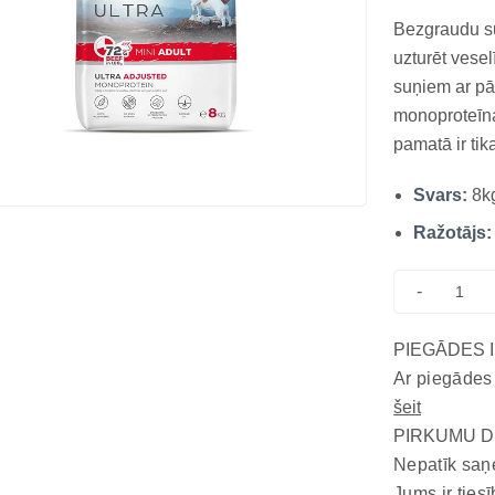
Bezgraudu su
uzturēt vese
suņiem ar pā
monoproteīna
pamatā ir tik
gaļa. Barība 
Svars:
8k
sagremojama 
Ražotājs:
-
PIEGĀDES 
Ar piegādes
šeit
PIRKUMU D
Nepatīk saņ
Jums ir tiesī