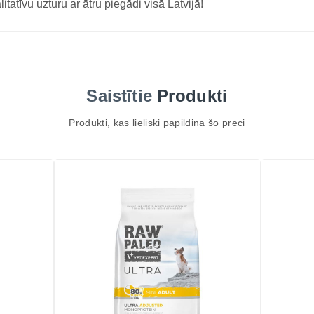
litatīvu uzturu ar ātru piegādi visā Latvijā!
Saistītie
Produkti
Produkti, kas lieliski papildina šo preci