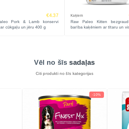
€4.37
Kaķiem
aleo Pork & Lamb konservi
Raw Paleo Kitten bezgrau
ar cūkgaļu un jēru 400 g
barība kaķēniem ar tītaru un vi
Vēl no šīs
sadaļas
Citi produkti no šīs kategorijas
-10%