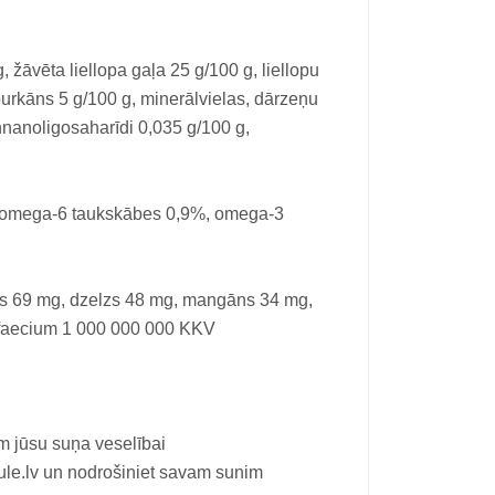
, žāvēta liellopa gaļa 25 g/100 g, liellopu
 burkāns 5 g/100 g, minerālvielas, dārzeņu
annanoligosaharīdi 0,035 g/100 g,
, omega-6 taukskābes 0,9%, omega-3
ks 69 mg, dzelzs 48 mg, mangāns 34 mg,
s faecium 1 000 000 000 KKV
ām jūsu suņa veselībai
.lv un nodrošiniet savam sunim