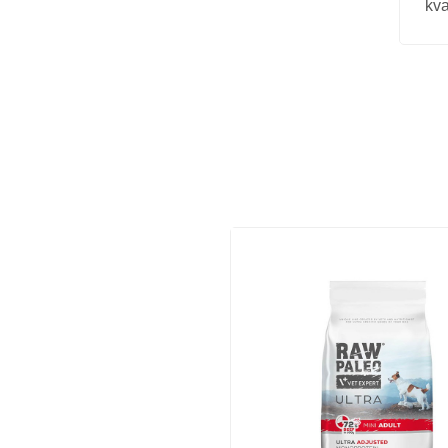
kva
Vitamīni suņiem un kaķiem
Veterinārie palīglīdzekļi suņiem un
kaķiem
Zobu kopšanas līdzekļi suņiem un
kaķiem
Zivju eļļas suņiem un kaķiem