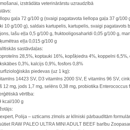
mošanai, izstrādāta veterinārārstu uzraudzībā
tāvs:
llopu gaļa 72 g/100 g (svaigi pagatavota liellopa gaļa 37 g/100 g
ki 10 g/100 g), saldais kartupelis, kartupelis, svaigi pagatavots
jons, lašu eļļa 0,5 g/100 g, fruktooligosaharīdi 0,05 g/100 g, m
ķumētras eļļa 0,015 g/100 g
lītiskās sastāvdaļas:
proteīns 28,5%, koptauki 16%, kopšķiedra 4%, koppelni 6,5%
kskābes 0,3%, kalcijs 0,9%, fosfors 0,8%
urfizioloģiskās piedevas (uz 1 kg):
itamīns 14423 SV, D3 vitamīns 2000 SV, E vitamīns 96 SV, cin
š 12 mg, jods 1,7 mg, selēns 0,38 mg, probiotika Enterococcu
rģētiskā vērtība:
 kcal/100 g
otājs:
expert, Polija – uzticams zīmols ar klīniski pārbaudītām formul
sūtiet RAW PALEO ULTRA MINI ADULT BEEF barību Zoopasaule