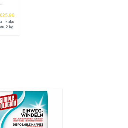
€25.96
du kaķu
stu 2 kg