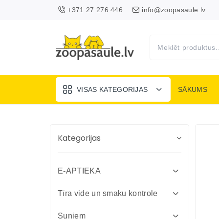
+371 27 276 446
info@zoopasaule.lv
VISAS KATEGORIJAS
SĀKUMS
Kategorijas
E-APTIEKA
Attārpošanas līdzekļi suņiem un
Tīra vide un smaku kontrole
kaķiem
Absorbenti un dezinfekcija fermām
Suņiem