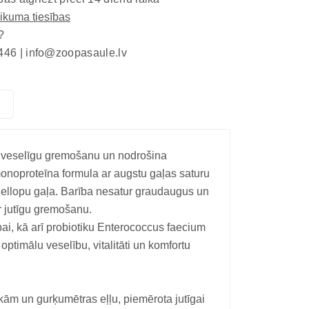
eikuma tiesības
?
446 |
info@zoopasaule.lv
t veselīgu gremošanu un nodrošina
monoproteīna formula ar augstu gaļas saturu
 liellopu gaļa. Barība nesatur graudaugus un
r jutīgu gremošanu.
ai, kā arī probiotiku Enterococcus faecium
ptimālu veselību, vitalitāti un komfortu
ikām un gurķumētras eļļu, piemērota jutīgai