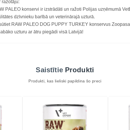
 ražotāju:
 PALEO konservi ir izstrādāti un ražoti Polijas uzņēmumā VetE
litātes dzīvnieku barībā un veterinārajā uzturā.
sūtiet RAW PALEO DOG PUPPY TURKEY konservus Zoopasaule
labāko uzturu ar ātru piegādi visā Latvijā!
Saistītie
Produkti
Produkti, kas lieliski papildina šo preci