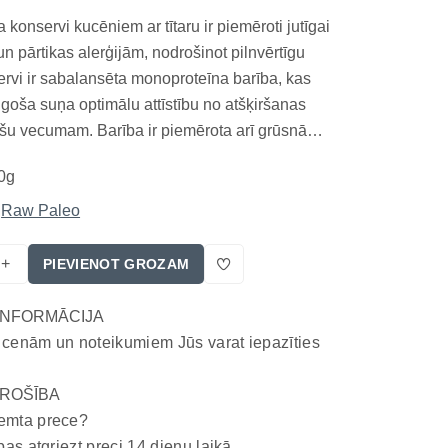
konservi kucēniem ar tītaru ir piemēroti jutīgai
n pārtikas alerģijām, nodrošinot pilnvērtīgu
ervi ir sabalansēta monoproteīna barība, kas
goša suņa optimālu attīstību no atšķiršanas
šu vecumam. Barība ir piemērota arī grūsnām
m kucēm. Tās galvenā sastāvdaļa – augstākās
0g
tara gaļa – nodrošina viegli sagremojamus d...
Raw Paleo
+
PIEVIENOT GROZAM
INFORMĀCIJA
 cenām un noteikumiem Jūs varat iepazīties
ROŠĪBA
emta prece?
bas atgriezt preci 14 dienu laikā