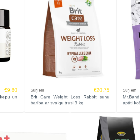
€9.80
€20.75
Suņiem
Suņiem
ķepu un
Brit Care Weight Loss Rabbit suņu
Mr.Bandi
barība ar svaigu trusi 3 kg
aptīti k