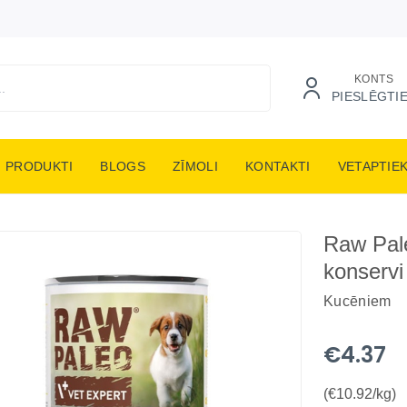
KONTS
PIESLĒGTI
PRODUKTI
BLOGS
ZĪMOLI
KONTAKTI
VETAPTIE
Raw Pal
konservi
Kucēniem
€4.37
(€10.92/kg)