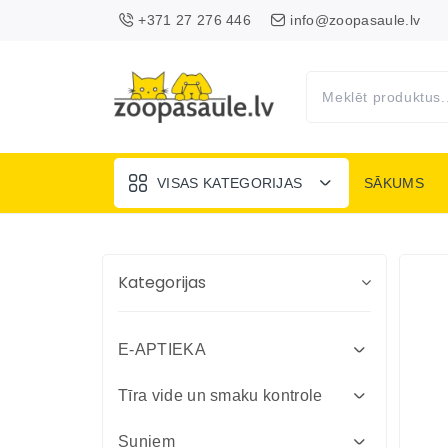
+371 27 276 446
info@zoopasaule.lv
VISAS KATEGORIJAS
SĀKUMS
Kategorijas
E-APTIEKA
Attārpošanas līdzekļi suņiem un
Tīra vide un smaku kontrole
kaķiem
Absorbenti un dezinfekcija fermām
Suņiem