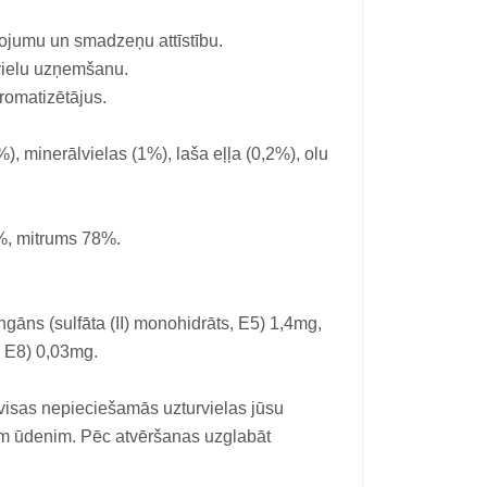
ojumu un smadzeņu attīstību.
mvielu uzņemšanu.
romatizētājus.
), minerālvielas (1%), laša eļļa (0,2%), olu
%, mitrums 78%.
ngāns (sulfāta (II) monohidrāts, E5) 1,4mg,
, E8) 0,03mg.
visas nepieciešamās uzturvielas jūsu
m ūdenim. Pēc atvēršanas uzglabāt