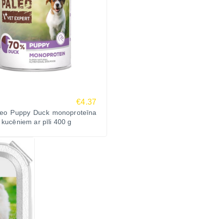
€4.37
eo Puppy Duck monoproteīna
 kucēniem ar pīli 400 g