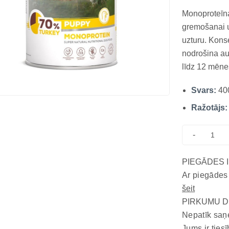
Monoproteīna 
gremošanai u
uzturu. Kons
nodrošina au
līdz 12 mēne
un laktējošā
Svars:
40
kvalitātes tī
Ražotājs:
-
PIEGĀDES 
Ar piegādes
šeit
PIRKUMU D
Nepatīk saņ
Jums ir tiesī