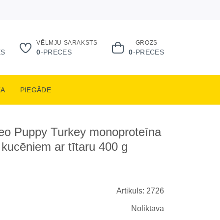
VĒLMJU SARAKSTS
GROZS
ES
0
-PRECES
0
-PRECES
KA
PIEGĀDE
eo Puppy Turkey monoproteīna
 kucēniem ar tītaru 400 g
Artikuls: 2726
Noliktavā