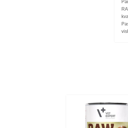
Par
Vitamīni suņiem un kaķiem
RAW
Veterinārie palīglīdzekļi suņiem un
kva
kaķiem
Pa
vis
Zobu kopšanas līdzekļi suņiem un
kaķiem
Zivju eļļas suņiem un kaķiem