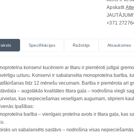
Apskatīt
Att
JAUTĀJUMI
+371 27276
raksts
Specifikācijas
Ražotājs
Atsauksmes
oproteīna konservi kucēniem ar tītaru ir piemēroti jutīgai gremo
nvērtīgu uzturu. Konservi ir sabalansēta monoproteīna barība, k
atšķiršanas līdz 12 mēnešu vecumam. Barība ir piemērota arī 
tāvdaļa – augstākās kvalitātes tītara gaļa – nodrošina viegli 
urvielas, kas nepieciešamas veselīgam augumam, stipriem kauli
venās īpašības:
oproteīna barība – vienīgais proteīna avots ir tītara gaļa, ka
ku.
isks un sabalansēts sastāvs – nodrošina visas nepieciešamās