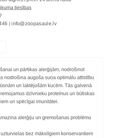
eikuma tiesības
?
446 |
info@zoopasaule.lv
šanai un pārtikas alerģijām, nodrošinot
as nodrošina augoša suņa optimālu attīstību
grūsnām un laktējošām kucēm. Tās galvenā
sagremojamus dzīvnieku proteīnus un būtiskas
em un spēcīgai imunitātei.
s samazina alerģiju un gremošanas problēmu
 uzturvielas bez mākslīgiem konservantiem