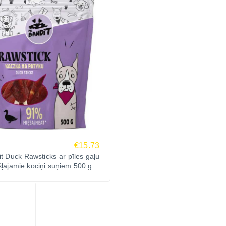
€15.73
t Duck Rawsticks ar pīles gaļu
ošļājamie kociņi suņiem 500 g