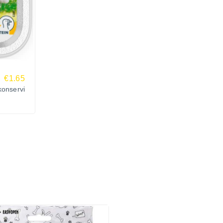
€1.65
konservi