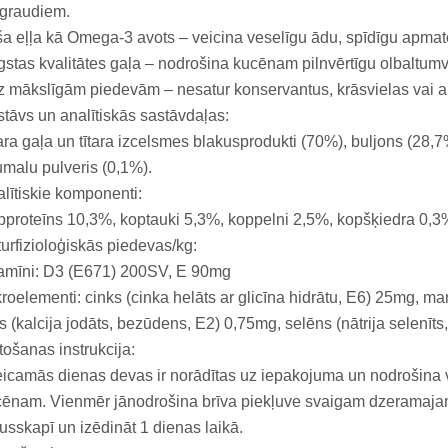
 graudiem.
a eļļa kā Omega-3 avots – veicina veselīgu ādu, spīdīgu apmat
stas kvalitātes gaļa – nodrošina kucēnam pilnvērtīgu olbaltu
 mākslīgām piedevām – nesatur konservantus, krāsvielas vai a
tāvs un analītiskās sastāvdaļas:
ara gaļa un tītara izcelsmes blakusprodukti (70%), buljons (28,7%
malu pulveris (0,1%).
lītiskie komponenti:
proteīns 10,3%, koptauki 5,3%, koppelni 2,5%, kopšķiedra 0,3
urfizioloģiskās piedevas/kg:
tamīni: D3 (E671) 200SV, E 90mg
roelementi: cinks (cinka helāts ar glicīna hidrātu, E6) 25mg, ma
s (kalcija jodāts, bezūdens, E2) 0,75mg, selēns (nātrija selenīts
tošanas instrukcija:
eicamās dienas devas ir norādītas uz iepakojuma un nodrošina 
ēnam. Vienmēr jānodrošina brīva piekļuve svaigam dzeramaja
usskapī un izēdināt 1 dienas laikā.