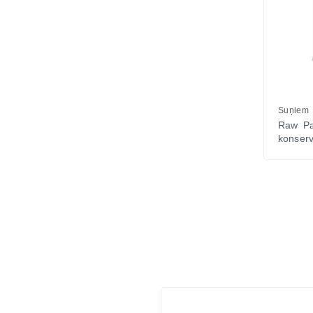
Suņiem
Raw Pa
konserv