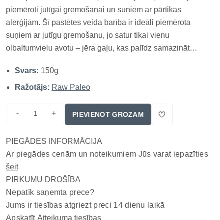
piemēroti jutīgai gremošanai un suņiem ar pārtikas
alerģijām. Šī pastētes veida barība ir ideāli piemērota
suņiem ar jutīgu gremošanu, jo satur tikai vienu
olbaltumvielu avotu – jēra gaļu, kas palīdz samazināt
pārtikas alerģiju risku. Pastēte ir bez graudiem, mākslīgiem
Svars:
150g
konservantiem un piedevām, nodrošinot dabīgu un viegli
sagremojamu uzturu...
Ražotājs:
Raw Paleo
-
+
PIEVIENOT GROZAM
PIEGĀDES INFORMĀCIJA
Ar piegādes cenām un noteikumiem Jūs varat iepazīties
šeit
PIRKUMU DROŠĪBA
Nepatīk saņemta prece?
Jums ir tiesības atgriezt preci 14 dienu laikā
Apskatīt
Atteikuma tiesības