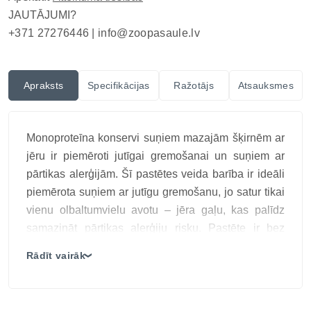
JAUTĀJUMI?
+371 27276446 |
info@zoopasaule.lv
Apraksts
Specifikācijas
Ražotājs
Atsauksmes
Monoproteīna konservi suņiem mazajām šķirnēm ar
jēru ir piemēroti jutīgai gremošanai un suņiem ar
pārtikas alerģijām. Šī pastētes veida barība ir ideāli
piemērota suņiem ar jutīgu gremošanu, jo satur tikai
vienu olbaltumvielu avotu – jēra gaļu, kas palīdz
samazināt pārtikas alerģiju risku. Pastēte ir bez
graudiem, mākslīgiem konservantiem un piedevām,
Rādīt vairāk
❯
nodrošinot dabīgu un viegli sagremojamu uzturu.
Galvenās īpašības:
Īpaši garšīga un maiga pastēte – ideāla pat