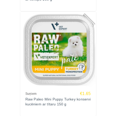
Zoopasaule.lv un sniedziet savam sunim veselīgu
un sabalansētu uzturu ar ātru piegādi visā Latvijā!
€1.65
Suņiem
Raw Paleo Mini Puppy Turkey konservi
kucēniem ar tītaru 150 g