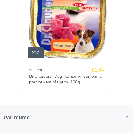
X12
€1.34
Suņiem
Dr.Clauders Dog konservi suņiem ar
prebiotikām Mājputni 100g
Par mums