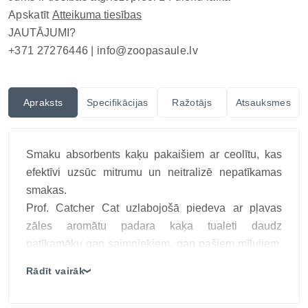
Apskatīt
Atteikuma tiesības
JAUTĀJUMI?
+371 27276446 |
info@zoopasaule.lv
Apraksts
Specifikācijas
Ražotājs
Atsauksmes
Smaku absorbents kaķu pakaišiem ar ceolītu, kas
efektīvi uzsūc mitrumu un neitralizē nepatīkamas
smakas.
Prof. Catcher Cat uzlabojošā piedeva ar pļavas
zāles aromātu padara kaķa tualeti daudz
patīkamāku gan saimniekiem, gan pašiem mīluļiem.
Tā satur dabīgu ceolītu, kas izceļas ar augstu spēju
Rādīt vairāk
❯
absorbēt mitrumu un nepatīkamas smakas,
vienlaikus radot svaigu un dabisku pļavas zāles