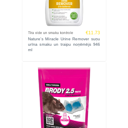
Pārlūko
mājdzīvnieku smaku un traipu kontroles
kategoriju Zoopasaule.lv internetveikalā.
€11.73
Tīra vide un smaku kontrole
Nature’s Miracle Urine Remover suņu
urīna smaku un traipu noņēmējs 946
ml