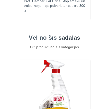
Prof. Catcher Cat Urine Stop smaku un
traipu noņēmējs pulveris ar ceolītu 300
paliek lietojamas.”
g
“Droši lietoju kopā ar BIO pildvielām – ideāla
kombinācija.”
Biežāk uzdotie jautājumi (FAQ)
Vai aromāts nav pārāk spēcīgs? Nē, tas ir dabīgs un
Vēl no šīs
sadaļas
svaigs, neuzbāzīgs.
Vai piedeva ir droša kaķiem? Jā, tā ir droša gan
Citi produkti no šīs kategorijas
dzīvniekiem, gan cilvēkiem.
Vai der BIO smiltīm? Jā, ceolīts ir apstiprināts
izmantošanai bioloģiskās saimniecībās ES.
Cik bieži jālieto? Katras pilnās smilšu maiņas laikā
un pēc vajadzības.
Pasūti Zoopasaule.lv
Izvēlies Prof. Catcher Cat piedevu kaķu smiltīm ar
pļavas zāles aromātu 2 kg – dabīgu un drošu
svaiguma risinājumu kaķa tualetei. Pasūti ērti un ātri
Zoopasaule.lv ar piegādi visā Latvijā!