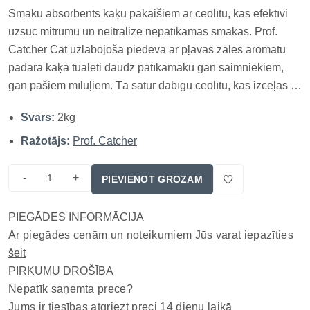
Smaku absorbents kaķu pakaišiem ar ceolītu, kas efektīvi
uzsūc mitrumu un neitralizē nepatīkamas smakas. Prof.
Catcher Cat uzlabojošā piedeva ar pļavas zāles aromātu
padara kaķa tualeti daudz patīkamāku gan saimniekiem,
gan pašiem mīluļiem. Tā satur dabīgu ceolītu, kas izceļas ar
augstu spēju absorbēt mitrumu un nepatīkamas smakas,
Svars:
2kg
vienlaikus radot svaigu un dabisku pļavas zāles aromātu.
TOP 3 ieg...
Ražotājs:
Prof. Catcher
-
+
PIEVIENOT GROZAM
PIEGĀDES INFORMĀCIJA
Ar piegādes cenām un noteikumiem Jūs varat iepazīties
šeit
PIRKUMU DROŠĪBA
Nepatīk saņemta prece?
Jums ir tiesības atgriezt preci 14 dienu laikā