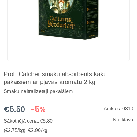
Prof. Catcher smaku absorbents kaķu
pakaišiem ar pļavas aromātu 2 kg
Smaku neitralizētāji pakaišiem
€5.50
-5%
Artikuls: 0310
Noliktavā
Sākotnējā cena:
€5.80
(€2.75/kg)
€2.90/kg