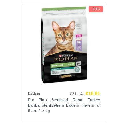
-20%
€16.91
€21.14
Kaķiem
Pro Plan Sterilised Renal Turkey
barība sterilizētiem kaķiem nierēm ar
tītaru 1.5 kg