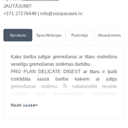
JAUTĀJUMI?
+371 27276446 |
info@zoopasaule.lv
Apraksts
Specifikācijas
Ražotājs
Atsauksmes
Kaķu barība jutīgai gremošanai ar tītaru nodrošina
veselīgu gremošanas sistēmas darbību.
PRO PLAN DELICATE DIGEST ar tītaru ir īpaši
izstrādāta sausā barība kaķiem ar jutīgu
gremošanas sistēmu. Šī sabalansētā recepte
apvieno viegli sagremojamas sastāvdaļas,
kvalitatīvas olbaltumvielas no tītara un prebiotikas,
Rādīt vairāk
❯
lai veicinātu zarnu mikrofloras līdzsvaru un uzlabotu
kopējo kaķa veselību un labsajūtu.
Galvenās īpašības: