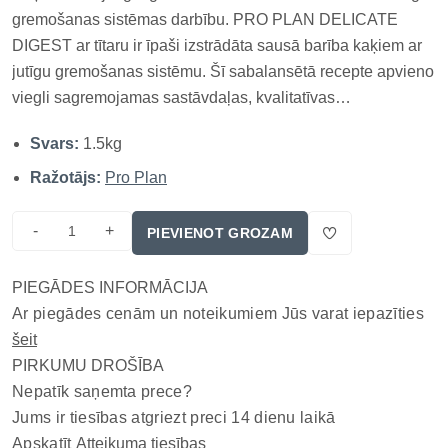
gremošanas sistēmas darbību. PRO PLAN DELICATE
DIGEST ar tītaru ir īpaši izstrādāta sausā barība kaķiem ar
jutīgu gremošanas sistēmu. Šī sabalansētā recepte apvieno
viegli sagremojamas sastāvdaļas, kvalitatīvas
olbaltumvielas no tītara un prebiotikas, lai veicinātu zarnu
Svars:
1.5kg
mikrofloras līdzsvaru un uzlabotu kopējo kaķa veselību un
labsajūtu....
Ražotājs:
Pro Plan
-
+
PIEVIENOT GROZAM
PIEGĀDES INFORMĀCIJA
Ar piegādes cenām un noteikumiem Jūs varat iepazīties
šeit
PIRKUMU DROŠĪBA
Nepatīk saņemta prece?
Jums ir tiesības atgriezt preci 14 dienu laikā
Apskatīt
Atteikuma tiesības