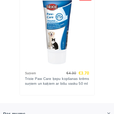
€3.70
€4.30
Suņiem
Trixie Paw Care ķepu kopšanas krēms
suņiem un kaķiem ar bišu vasku 50 ml