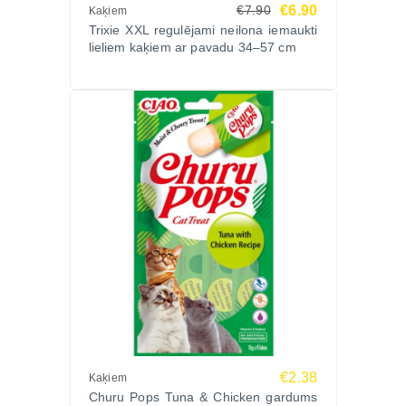
€6.90
€7.90
Kaķiem
Trixie XXL regulējami neilona iemaukti
lieliem kaķiem ar pavadu 34–57 cm
€2.38
Kaķiem
Churu Pops Tuna & Chicken gardums