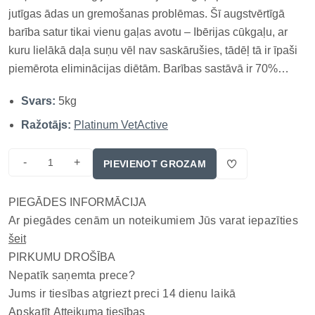
jutīgas ādas un gremošanas problēmas. Šī augstvērtīgā
barība satur tikai vienu gaļas avotu – Ibērijas cūkgaļu, ar
kuru lielākā daļa suņu vēl nav saskārušies, tādēļ tā ir īpaši
piemērota eliminācijas diētām. Barības sastāvā ir 70%
svaigas gaļas, kas nodrošina lielisku garšu un augstu
Svars:
5kg
sagremojamību. Papildus pievienotie zirņi, kartupeļu
ciete,...
Ražotājs:
Platinum VetActive
-
+
PIEVIENOT GROZAM
PIEGĀDES INFORMĀCIJA
Ar piegādes cenām un noteikumiem Jūs varat iepazīties
šeit
PIRKUMU DROŠĪBA
Nepatīk saņemta prece?
Jums ir tiesības atgriezt preci 14 dienu laikā
Apskatīt
Atteikuma tiesības