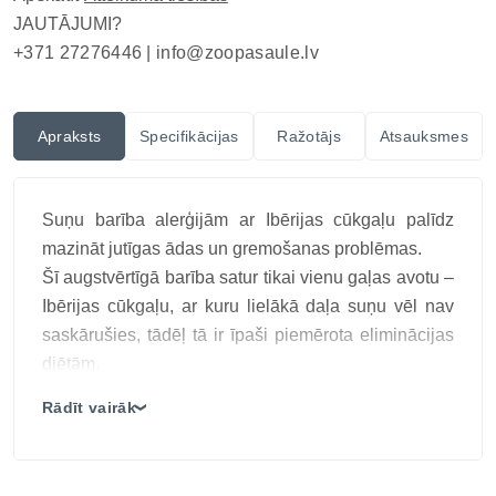
JAUTĀJUMI?
+371 27276446 |
info@zoopasaule.lv
Apraksts
Specifikācijas
Ražotājs
Atsauksmes
Suņu barība alerģijām ar Ibērijas cūkgaļu palīdz
mazināt jutīgas ādas un gremošanas problēmas.
Šī augstvērtīgā barība satur tikai vienu gaļas avotu –
Ibērijas cūkgaļu, ar kuru lielākā daļa suņu vēl nav
saskārušies, tādēļ tā ir īpaši piemērota eliminācijas
diētām.
Barības sastāvā ir 70% svaigas gaļas, kas
Rādīt vairāk
❯
nodrošina lielisku garšu un augstu sagremojamību.
Papildus pievienotie zirņi, kartupeļu ciete, lēcas,
ābolu mīkstums un dabiskie augu ekstrakti padara