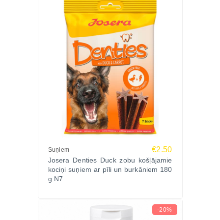
€2.50
Suņiem
Josera Denties Duck zobu košļājamie
kociņi suņiem ar pīli un burkāniem 180
g N7
-20%