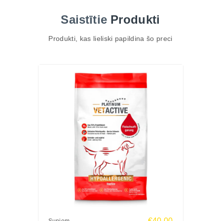
šo barību ne tikai barojošu, bet arī draudzīgu suņa
Saistītie
Produkti
gremošanas sistēmai.
PLATINUM hipoalerģiskā barība nesatur mākslīgas
Produkti, kas lieliski papildina šo preci
piedevas vai graudus, un ir izstrādāta sadarbībā ar
veterinārārstiem, lai nodrošinātu vislabāko atbalstu
jutīgu suņu veselībai.
Galvenās īpašības
Liels svaigas Ibērijas cūkgaļas saturs – 70%
Tikai viens dzīvnieku proteīna avots
Bez graudiem, ar viegli sagremojamām sastāvdaļām
Piemērota suņiem ar alerģijām vai pārtikas
nepanesību
Bagātināta ar laša un linsēklu eļļu, dabīgiem
antioksidantiem
Ražots Lielbritānijā, augsta kvalitāte
Sastāvs:
Svaiga Ibērijas cūkgaļa, Ibērijas cūkgaļas milti, zirņi,
€40.00