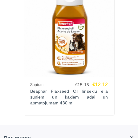
€12.12
€15.15
Suņiem
Beaphar Flaxseed Oil linsēklu eļļa
suņiem un kaķiem ādai un
apmatojumam 430 ml