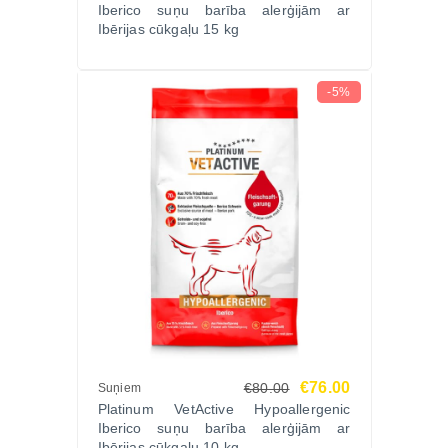
Iberico suņu barība alerģijām ar
Ibērijas cūkgaļu 15 kg
-5%
€76.00
€80.00
Suņiem
Platinum VetActive Hypoallergenic
Iberico suņu barība alerģijām ar
Ibērijas cūkgaļu 10 kg