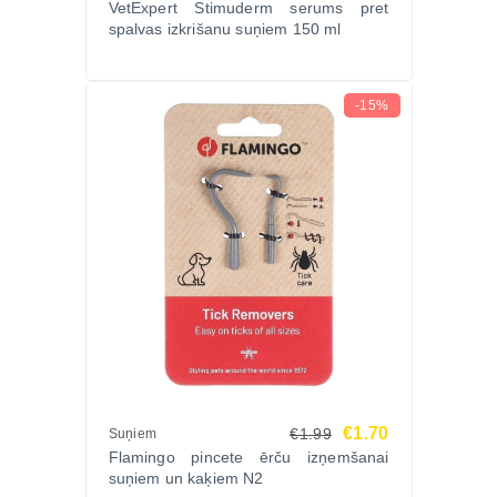
VetExpert Stimuderm serums pret
spalvas izkrišanu suņiem 150 ml
-15%
€1.70
€1.99
Suņiem
Flamingo pincete ērču izņemšanai
suņiem un kaķiem N2