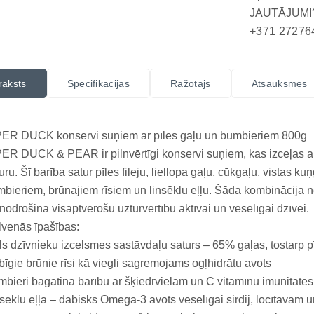
JAUTĀJUMI
+371 27276
raksts
Specifikācijas
Ražotājs
Atsauksmes
PER DUCK konservi suņiem ar pīles gaļu un bumbieriem 800g
ER DUCK & PEAR ir pilnvērtīgi konservi suņiem, kas izceļas a
uru. Šī barība satur pīles fileju, liellopa gaļu, cūkgaļu, vistas k
bieriem, brūnajiem rīsiem un linsēklu eļļu. Šāda kombinācija n
 nodrošina visaptverošu uzturvērtību aktīvai un veselīgai dzīvei.
venās īpašības:
ls dzīvnieku izcelsmes sastāvdaļu saturs – 65% gaļas, tostarp pīl
īgie brūnie rīsi kā viegli sagremojams ogļhidrātu avots
bieri bagātina barību ar šķiedrvielām un C vitamīnu imunitātes
sēklu eļļa – dabisks Omega-3 avots veselīgai sirdij, locītavām 