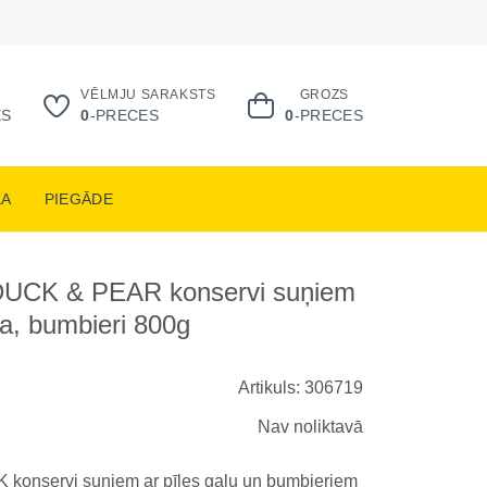
VĒLMJU SARAKSTS
GROZS
ES
0
-PRECES
0
-PRECES
KA
PIEGĀDE
UCK & PEAR konservi suņiem
ļa, bumbieri 800g
Artikuls: 306719
Nav noliktavā
konservi suņiem ar pīles gaļu un bumbieriem