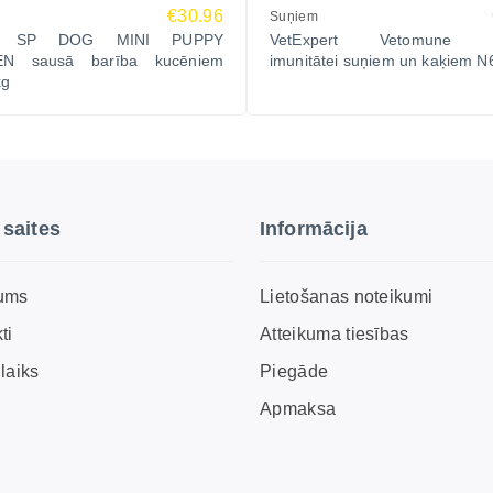
€30.96
Suņiem
`S SP DOG MINI PUPPY
VetExpert Vetomune vi
EN sausā barība kucēniem
imunitātei suņiem un kaķiem N
kg
 saites
Informācija
ums
Lietošanas noteikumi
ti
Atteikuma tiesības
laiks
Piegāde
Apmaksa