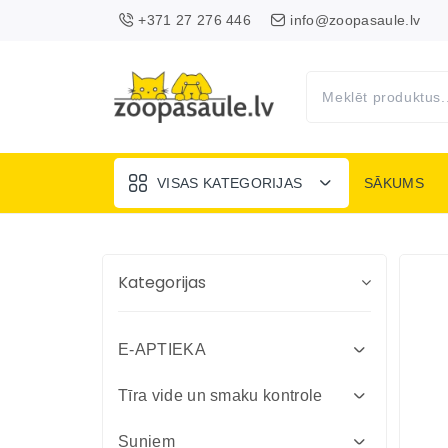
+371 27 276 446
info@zoopasaule.lv
VISAS KATEGORIJAS
SĀKUMS
Kategorijas
E-APTIEKA
Attārpošanas līdzekļi suņiem un
Tīra vide un smaku kontrole
kaķiem
Absorbenti un dezinfekcija fermām
Suņiem