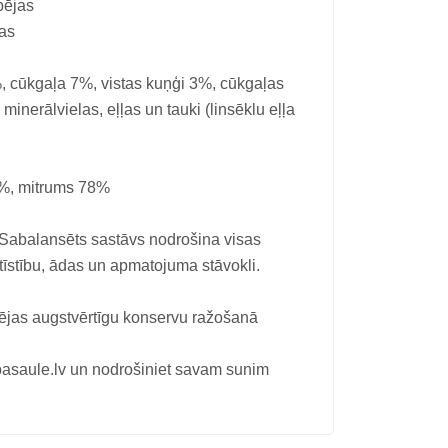
pējas
las
%, cūkgaļa 7%, vistas kuņģi 3%, cūkgaļas
minerālvielas, eļļas un tauki (linsēklu eļļa
8%, mitrums 78%
 Sabalansēts sastāvs nodrošina visas
tīstību, ādas un apmatojuma stāvokli.
izējas augstvērtīgu konservu ražošanā
asaule.lv un nodrošiniet savam sunim