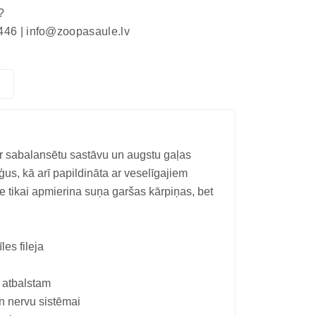
?
446 |
info@zoopasaule.lv
r sabalansētu sastāvu un augstu gaļas
uņģus, kā arī papildināta ar veselīgajiem
e tikai apmierina suņa garšas kārpiņas, bet
es fileja
 atbalstam
un nervu sistēmai