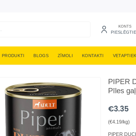
KONTS
PIESLĒGTI
PRODUKTI
BLOGS
ZĪMOLI
KONTAKTI
VETAPTIE
PIPER D
Pīles ga
€3.35
(€4.19/kg)
PIPER DUCK 