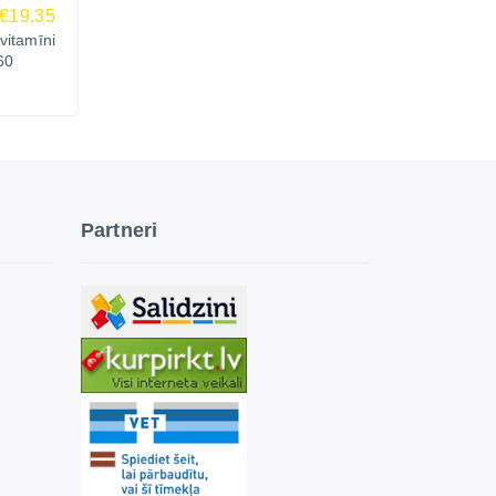
€19.35
tamīni
60
Partneri