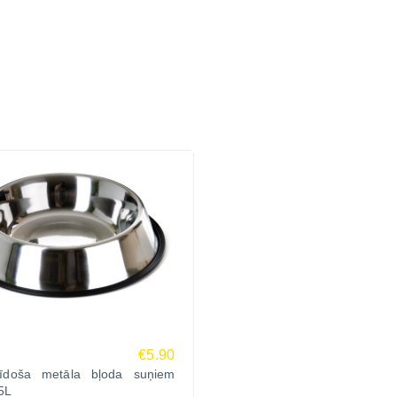
€5.90
īdoša metāla bļoda suņiem
5L