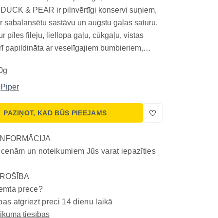
DUCK & PEAR ir pilnvērtīgi konservi suņiem,
ar sabalansētu sastāvu un augstu gaļas saturu.
r pīles fileju, liellopa gaļu, cūkgaļu, vistas
rī papildināta ar veselīgajiem bumbieriem,
iem un linsēklu eļļu. Šāda kombinācija ne tikai
0g
a garšas kārpiņas, bet arī nodrošina visa...
Piper
PAZIŅOT, KAD BŪS PIEEJAMS
INFORMĀCIJA
 cenām un noteikumiem Jūs varat iepazīties
ROŠĪBA
emta prece?
bas atgriezt preci 14 dienu laikā
eikuma tiesības