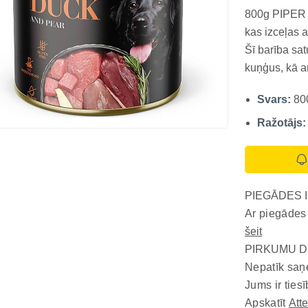
800g PIPER 
kas izceļas 
Šī barība satu
kuņģus, kā a
brūnajiem rīs
Svars:
80
apmierina suņ
Ražotājs:
PIEGĀDES 
Ar piegādes
šeit
PIRKUMU D
Nepatīk saņ
Jums ir tiesī
Apskatīt
Att