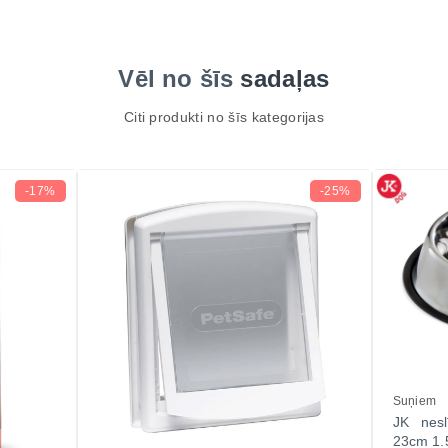
Vēl no šīs
sadaļas
Citi produkti no šīs kategorijas
-17%
-25%
Suņiem
JK nesl
23cm 1.