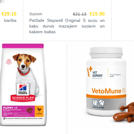
€29.10
€15.90
€21.13
Suņiem
 barība
PetSafe Staywell Original S suņu un
kaķu durvis mazajiem suņiem un
kaķiem baltas