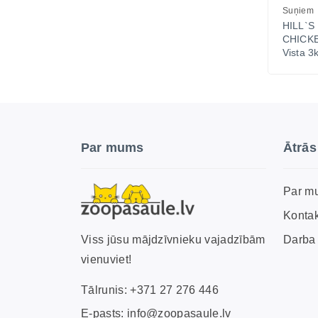
Suņiem
HILL
CHICK
Vista 3
Par mums
Ātrās
Par m
Kontak
Darba 
Viss jūsu mājdzīvnieku vajadzībām
vienuviet!
Tālrunis:
+371 27 276 446
E-pasts:
info@zoopasaule.lv