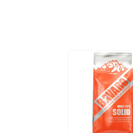
Vitamīni suņiem un kaķiem
Veterinārie palīglīdzekļi suņiem un
kaķiem
Zobu kopšanas līdzekļi suņiem un
kaķiem
Zivju eļļas suņiem un kaķiem