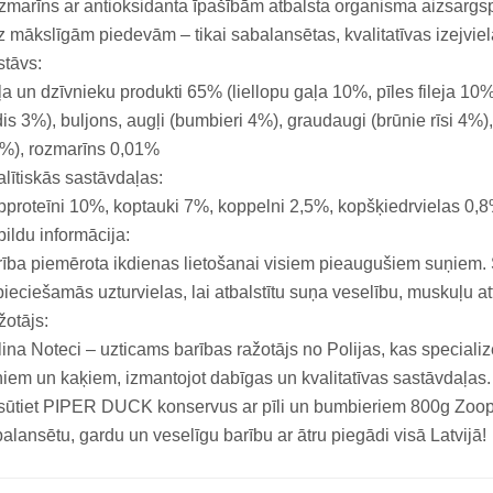
marīns ar antioksidanta īpašībām atbalsta organisma aizsargs
 mākslīgām piedevām – tikai sabalansētas, kvalitatīvas izejvie
tāvs:
a un dzīvnieku produkti 65% (liellopu gaļa 10%, pīles fileja 10
dis 3%), buljons, augļi (bumbieri 4%), graudaugi (brūnie rīsi 4%), 
%), rozmarīns 0,01%
lītiskās sastāvdaļas:
proteīni 10%, koptauki 7%, koppelni 2,5%, kopšķiedrvielas 0,
ildu informācija:
ība piemērota ikdienas lietošanai visiem pieaugušiem suņiem.
ieciešamās uzturvielas, lai atbalstītu suņa veselību, muskuļu at
otājs:
ina Noteci – uzticams barības ražotājs no Polijas, kas special
iem un kaķiem, izmantojot dabīgas un kvalitatīvas sastāvdaļas.
ūtiet PIPER DUCK konservus ar pīli un bumbieriem 800g Zoop
alansētu, gardu un veselīgu barību ar ātru piegādi visā Latvijā!