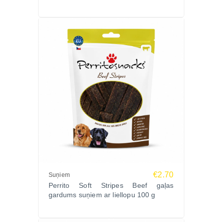
Pasūtiet PERRITO SOFT STRIPES TURKEY 100g
Zoopasaule.lv un palutiniet savu suni ar dabīgu un
veselīgu gardumu ar ātru piegādi visā Latvijā!
€2.70
Suņiem
Perrito Soft Stripes Beef gaļas
gardums suņiem ar liellopu 100 g