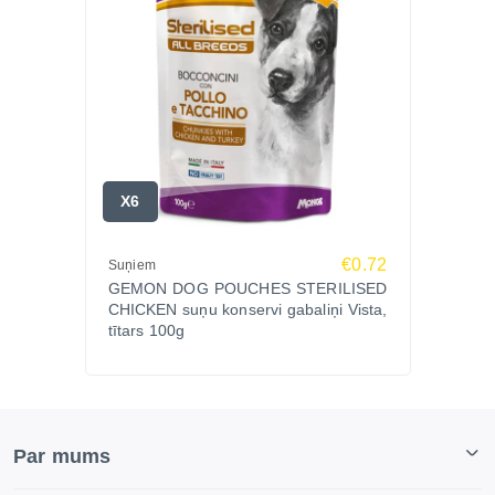
X6
€0.72
Suņiem
GEMON DOG POUCHES STERILISED
CHICKEN suņu konservi gabaliņi Vista,
tītars 100g
Par mums