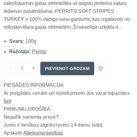
sakošļājamas gaļas strēmelītes ar augstu proteīna saturu
ikdienas palutināšanai. PERRITO SOFT STRIPES
TURKEY ir 100% dabīgs suņu gardums, kas izgatavots no
mīkstām tītara gaļas strēmelēm. Šī veselīgā uzkoda ir
bagāta ar olbaltumvielām (42%), ar zemu tauku saturu
Svars:
100g
(18%), kā arī nesatur graudaugus, glutēnu, konservantus un
mākslīgās krāsvielas. Tīta...
Ražotājs:
Perrito
-
+
PIEVIENOT GROZAM
PIEGĀDES INFORMĀCIJA
Ar piegādes cenām un noteikumiem Jūs varat iepazīties
šeit
PIRKUMU DROŠĪBA
Nepatīk saņemta prece?
Jums ir tiesības atgriezt preci 14 dienu laikā
Apskatīt
Atteikuma tiesības