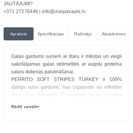
JAUTĀJUMI?
+371 27276446 |
info@zoopasaule.lv
Apraksts
Specifikācijas
Ražotājs
Atsauksmes
Gaļas gardums suņiem ar tītaru ir mīkstas un viegli
sakošļājamas gaļas strēmelītes ar augstu proteīna
saturu ikdienas palutināšanai.
PERRITO SOFT STRIPES TURKEY ir 100%
dabīgs suņu gardums, kas izgatavots no mīkstām
tītara gaļas strēmelēm. Šī veselīgā uzkoda ir bagāta
ar olbaltumvielām (42%), ar zemu tauku saturu
Rādīt vairāk
❯
(18%), kā arī nesatur graudaugus, glutēnu,
konservantus un mākslīgās krāsvielas.
Tītara gaļa ir žāvēta karstā gaisā, lai saglabātu