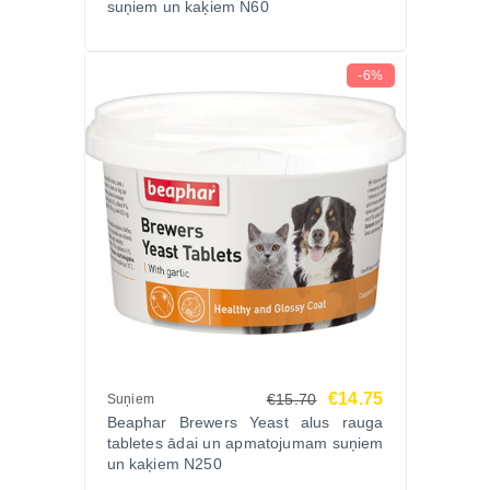
suņiem un kaķiem N60
-6%
€14.75
€15.70
Suņiem
Beaphar Brewers Yeast alus rauga
tabletes ādai un apmatojumam suņiem
un kaķiem N250