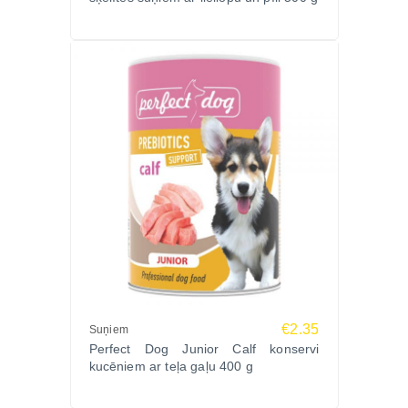
Vai gardumus var izmantot treniņu laikā?
Jā, desiņas var sadalīt mazākos gabalos un
izmantot kā atlīdzību treniņu vai paklausības
nodarbību laikā.
Cik bieži drīkst dot suņu gardumus?
Gardumi jālieto mēreni kā papildbarība,
nepārsniedzot sabalansēta uztura robežas.
Ja meklē vēl dažādus kārumus savam mīlulim,
apskati arī
suņu gardumus, kārumus un našķus
,
kas pieejami Zoopasaule internetveikalā.
€2.35
Suņiem
Perfect Dog Junior Calf konservi
kucēniem ar teļa gaļu 400 g