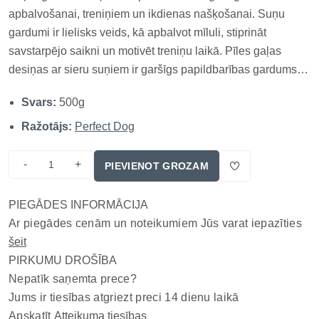
apbalvošanai, treniņiem un ikdienas našķošanai. Suņu
gardumi ir lielisks veids, kā apbalvot mīluli, stiprināt
savstarpējo saikni un motivēt treniņu laikā. Pīles gaļas
desiņas ar sieru suņiem ir garšīgs papildbarības gardums,
kas apvieno pīles gaļas aromātu ar sieru, radot īpaši
Svars:
500g
pievilcīgu uzkodu dažāda lieluma suņiem. Šīs desiņas ir
piemēr...
Ražotājs:
Perfect Dog
-
+
PIEVIENOT GROZAM
PIEGĀDES INFORMĀCIJA
Ar piegādes cenām un noteikumiem Jūs varat iepazīties
šeit
PIRKUMU DROŠĪBA
Nepatīk saņemta prece?
Jums ir tiesības atgriezt preci 14 dienu laikā
Apskatīt
Atteikuma tiesības