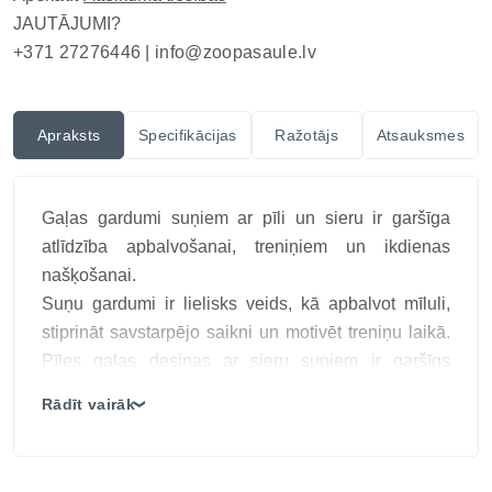
JAUTĀJUMI?
+371 27276446 |
info@zoopasaule.lv
Apraksts
Specifikācijas
Ražotājs
Atsauksmes
Gaļas gardumi suņiem ar pīli un sieru ir garšīga
atlīdzība apbalvošanai, treniņiem un ikdienas
našķošanai.
Suņu gardumi ir lielisks veids, kā apbalvot mīluli,
stiprināt savstarpējo saikni un motivēt treniņu laikā.
Pīles gaļas desiņas ar sieru suņiem ir garšīgs
papildbarības gardums, kas apvieno pīles gaļas
Rādīt vairāk
❯
aromātu ar sieru, radot īpaši pievilcīgu uzkodu
dažāda lieluma suņiem.
Šīs desiņas ir piemērotas kā uzkoda starp