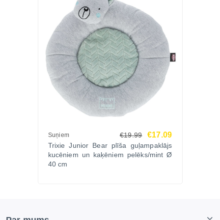
€17.09
€19.99
Suņiem
Trixie Junior Bear plīša guļampaklājs
kucēniem un kaķēniem pelēks/mint Ø
40 cm