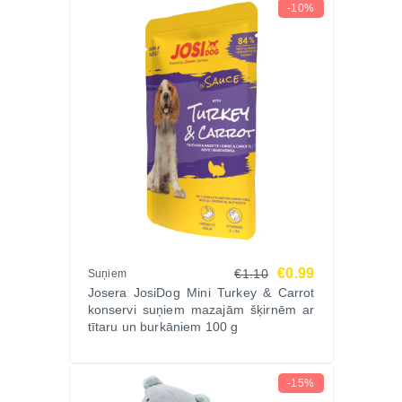
-10%
€0.99
€1.10
Suņiem
Josera JosiDog Mini Turkey & Carrot
konservi suņiem mazajām šķirnēm ar
tītaru un burkāniem 100 g
-15%