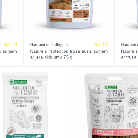
€3.13
€3.13
Gardumi un kaltējumi
Gardumi u
is suņiem
Nature's Protection truša ausis suņiem
Nature's
ar jēra pildījumu 75 g
ar truša