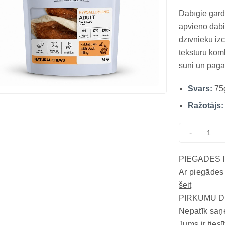
Dabīgie gard
apvieno dabi
dzīvnieku izc
tekstūru kom
suni un paga
palielina pie
Svars:
75
tādēļ šis ga
kārumiem, ga
Ražotājs:
-
PIEGĀDES 
Ar piegādes
šeit
PIRKUMU D
Nepatīk saņ
Jums ir tiesī