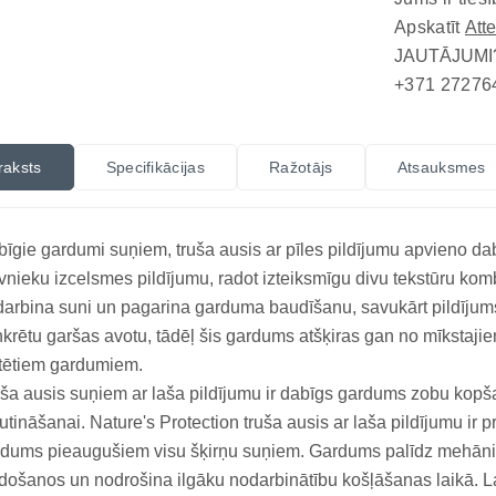
Apskatīt
Att
JAUTĀJUMI
+371 27276
raksts
Specifikācijas
Ražotājs
Atsauksmes
īgie gardumi suņiem, truša ausis ar pīles pildījumu apvieno da
vnieku izcelsmes pildījumu, radot izteiksmīgu divu tekstūru k
arbina suni un pagarina garduma baudīšanu, savukārt pildījums p
krētu garšas avotu, tādēļ šis gardums atšķiras gan no mīkstaji
tētiem gardumiem.
ša ausis suņiem ar laša pildījumu ir dabīgs gardums zobu kopša
utināšanai. Nature's Protection truša ausis ar laša pildījumu ir
dums pieaugušiem visu šķirņu suņiem. Gardums palīdz mehānisk
došanos un nodrošina ilgāku nodarbinātību košļāšanas laikā. La