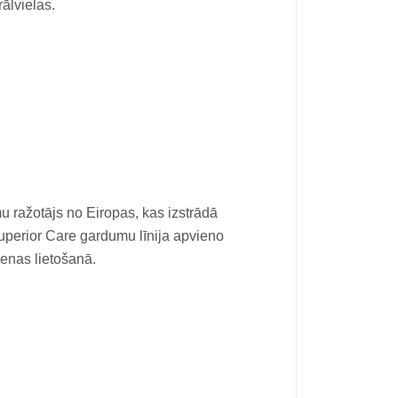
rālvielas.
u ražotājs no Eiropas, kas izstrādā
uperior Care gardumu līnija apvieno
ienas lietošanā.