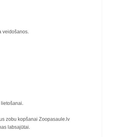
a veidošanos.
lietošanai.
mus zobu kopšanai Zoopasaule.lv
nas labsajūtai.