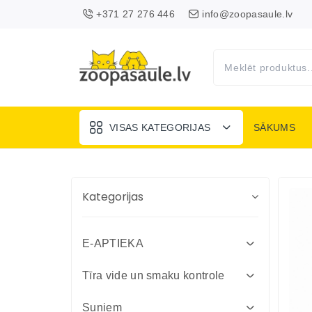
+371 27 276 446
info@zoopasaule.lv
VISAS KATEGORIJAS
SĀKUMS
Kategorijas
E-APTIEKA
Attārpošanas līdzekļi suņiem un
Tīra vide un smaku kontrole
kaķiem
Absorbenti un dezinfekcija fermām
Suņiem