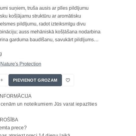
umi suņiem, truša ausis ar pīles pildījumu
sku košļājamu struktūru ar aromātisku
elsmes pildījumu, radot izteiksmīgu divu
bināciju; auss mehāniskā košļāšana nodarbina
rina garduma baudīšanu, savukārt pildījums
vilcību un ļauj izvēlēties konkrētu garšas avotu,
g
rdums atšķiras gan no mīkstajiem treniņu
n...
Nature's Protection
+
PIEVIENOT GROZAM
INFORMĀCIJA
 cenām un noteikumiem Jūs varat iepazīties
ROŠĪBA
emta prece?
bas atgriezt preci 14 dienu laikā