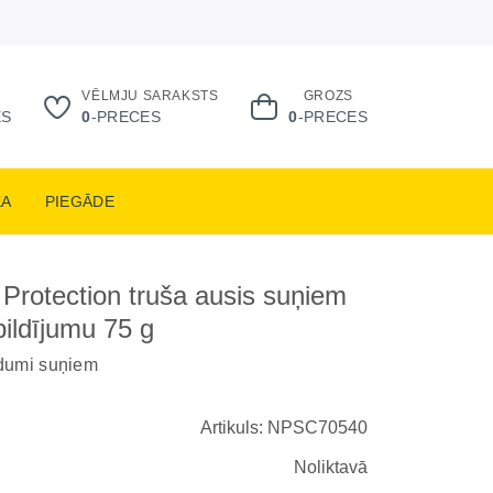
VĒLMJU SARAKSTS
GROZS
ES
0
-PRECES
0
-PRECES
KA
PIEGĀDE
 Protection truša ausis suņiem
pildījumu 75 g
dumi suņiem
Artikuls: NPSC70540
Noliktavā