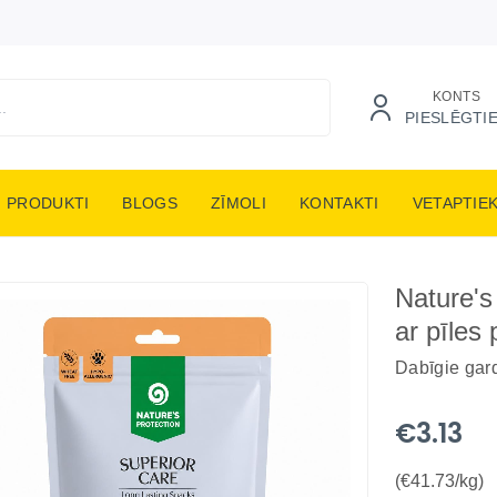
KONTS
PIESLĒGTI
PRODUKTI
BLOGS
ZĪMOLI
KONTAKTI
VETAPTIE
Nature's
ar pīles 
Dabīgie gar
€3.13
(€41.73/kg)