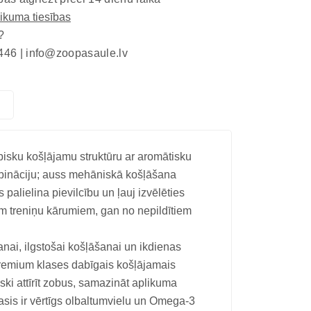
eikuma tiesības
?
446 |
info@zoopasaule.lv
bisku košļājamu struktūru ar aromātisku
ombināciju; auss mehāniskā košļāšana
alielina pievilcību un ļauj izvēlēties
em treniņu kārumiem, gan no nepildītiem
nai, ilgstošai košļāšanai un ikdienas
 premium klases dabīgais košļājamais
i attīrīt zobus, samazināt aplikuma
sis ir vērtīgs olbaltumvielu un Omega-3