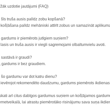
žāk uzdotie jautājumi (FAQ)
 šīs truša ausis palīdz zobu kopšanā?
 košļāšana palīdz mehāniski attīrīt zobus un samazināt aplikum
 gardums ir piemērots jutīgiem suņiem?
 lasis un truša ausis ir viegli sagremojami olbaltumvielu avoti.
 sastāvā ir graudi?
 gardums ir bez graudiem.
 šo gardumu var dot katru dienu?
 ievērojot rekomendēto daudzumu, gardums piemērots ikdienas 
kati arī citus dabīgos gardumus suņiem un košļājamos gardu
ernetveikalā, lai atrastu piemērotāko risinājumu sava suņa ikdie