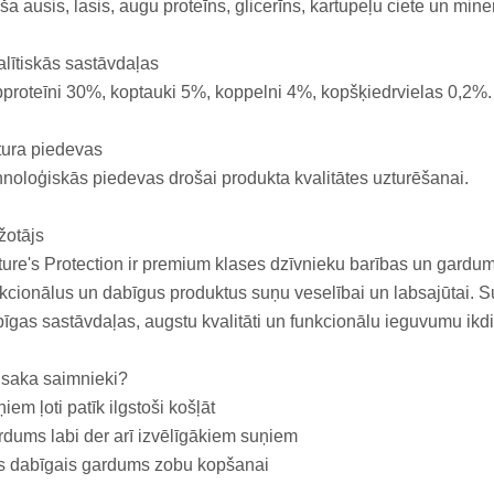
ša ausis, lasis, augu proteīns, glicerīns, kartupeļu ciete un mine
lītiskās sastāvdaļas
proteīni 30%, koptauki 5%, koppelni 4%, kopšķiedrvielas 0,2%.
tura piedevas
noloģiskās piedevas drošai produkta kvalitātes uzturēšanai.
žotājs
ure's Protection ir premium klases dzīvnieku barības un gardum
kcionālus un dabīgus produktus suņu veselībai un labsajūtai. S
īgas sastāvdaļas, augstu kvalitāti un funkcionālu ieguvumu ikd
 saka saimnieki?
iem ļoti patīk ilgstoši košļāt
dums labi der arī izvēlīgākiem suņiem
s dabīgais gardums zobu kopšanai