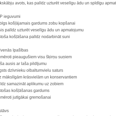
kskābju avots, kas palīdz uzturēt veselīgu ādu un spīdīgu apma
P ieguvumi
bīgs košļājamais gardums zobu kopšanai
is palīdz uzturēt veselīgu ādu un apmatojumu
stoša košļāšana palīdz nodarbināt suni
lvenās īpašības
mēroti pieaugušiem visu šķirņu suņiem
ša ausis ar laša pildījumu
sts dzīvnieku olbaltumvielu saturs
z mākslīgām krāsvielām un konservantiem
īdz samazināt aplikumu uz zobiem
stošas košļāšanas gardums
mēroti jutīgākai gremošanai
stāvs