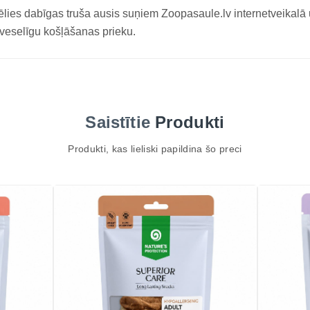
ēlies dabīgas truša ausis suņiem Zoopasaule.lv internetveikalā
veselīgu košļāšanas prieku.
Saistītie
Produkti
Produkti, kas lieliski papildina šo preci