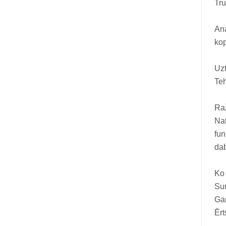
Tru
Vitamīni suņiem un kaķiem
Veterinārie palīglīdzekļi suņiem un
Ana
kaķiem
kop
Zobu kopšanas līdzekļi suņiem un
Uz
kaķiem
Teh
Zivju eļļas suņiem un kaķiem
Ra
Nat
fun
dab
Ko
Suņ
Gar
Ērt