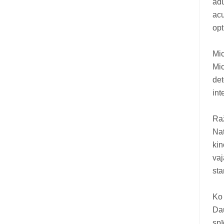
ādu
acu
opt
Mi
Mic
det
int
Ra
Nat
kin
vaj
sta
Ko
Dau
spī