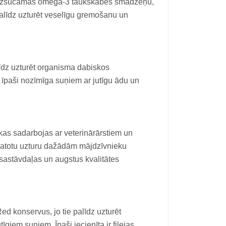
li uzsūcamas omega-3 taukskābes smadzeņu,
palīdz uzturēt veselīgu gremošanu un
īdz uzturēt organisma dabiskos
r īpaši nozīmīga suņiem ar jutīgu ādu un
kas sadarbojas ar veterinārārstiem un
pamatotu uzturu dažādām mājdzīvnieku
s sastāvdaļas un augstus kvalitātes
d konservus, jo tie palīdz uzturēt
giem suņiem. Īpaši iecienīta ir filejas