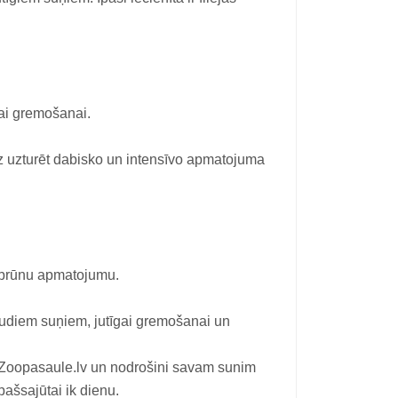
gai gremošanai.
z uzturēt dabisko un intensīvo apmatojuma
i brūnu apmatojumu.
rudiem suņiem, jutīgai gremošanai un
 Zoopasaule.lv un nodrošini savam sunim
ašsajūtai ik dienu.