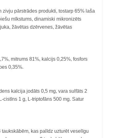
 zivju pārstrādes produkti, tostarp 65% laša
rbiešu mīkstums, dinamiski mikronizēts
s juka, žāvētas dzērvenes, žāvētas
,7%, mitrums 81%, kalcijs 0,25%, fosfors
bes 0,35%.
ns kalcija jodāts 0,5 mg, vara sulfāts 2
cistīns 1 g, L-triptofāns 500 mg. Satur
3 taukskābēm, kas palīdz uzturēt veselīgu