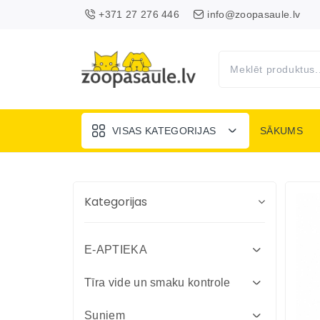
+371 27 276 446
info@zoopasaule.lv
VISAS KATEGORIJAS
SĀKUMS
Kategorijas
E-APTIEKA
Attārpošanas līdzekļi suņiem un
Tīra vide un smaku kontrole
kaķiem
Absorbenti un dezinfekcija fermām
Suņiem