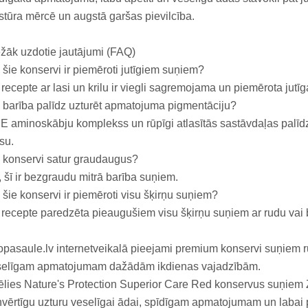
stūra mērcē un augstā garšas pievilcība.
žāk uzdotie jautājumi (FAQ)
 šie konservi ir piemēroti jutīgiem suņiem?
 recepte ar lasi un krilu ir viegli sagremojama un piemērota jutī
 barība palīdz uzturēt apmatojuma pigmentāciju?
 aminoskābju komplekss un rūpīgi atlasītās sastāvdaļas palīd
su.
 konservi satur graudaugus?
 šī ir bezgraudu mitrā barība suņiem.
 šie konservi ir piemēroti visu šķirņu suņiem?
 recepte paredzēta pieaugušiem visu šķirņu suņiem ar rudu va
pasaule.lv internetveikalā pieejami premium konservi suņiem 
selīgam apmatojumam dažādām ikdienas vajadzībām.
ēlies Nature's Protection Superior Care Red konservus suņiem
nvērtīgu uzturu veselīgai ādai, spīdīgam apmatojumam un labai p