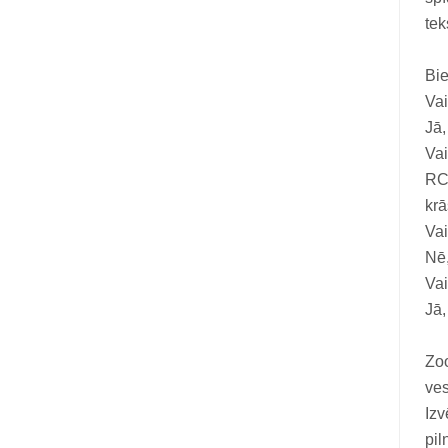
tek
Bie
Vai
Jā,
Vai
RCE
krā
Vai
Nē,
Vai
Jā,
Zoo
ve
Izv
pil