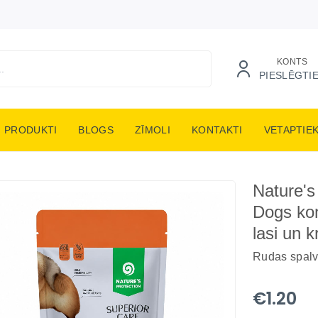
KONTS
PIESLĒGTI
PRODUKTI
BLOGS
ZĪMOLI
KONTAKTI
VETAPTIE
Nature's
Dogs kon
lasi un k
Rudas spal
€1.20