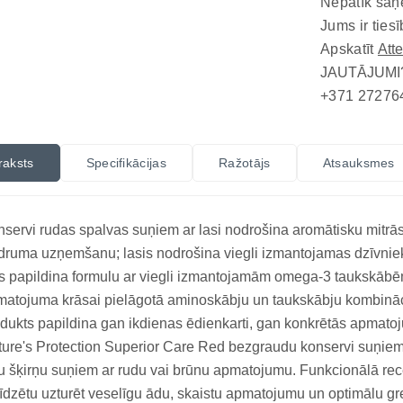
Nepatīk saņ
Jums ir tiesī
Apskatīt
Att
JAUTĀJUMI
+371 27276
raksts
Specifikācijas
Ražotājs
Atsauksmes
servi rudas spalvas suņiem ar lasi nodrošina aromātisku mitrās 
druma uzņemšanu; lasis nodrošina viegli izmantojamas dzīvniek
ls papildina formulu ar viegli izmantojamām omega-3 taukskābē
atojuma krāsai pielāgotā aminoskābju un taukskābju kombinācij
dukts papildina gan ikdienas ēdienkarti, gan konkrētās apmatoj
ure's Protection Superior Care Red bezgraudu konservi suņiem 
u šķirņu suņiem ar rudu vai brūnu apmatojumu. Funkcionālā recepte
īdzētu uzturēt veselīgu ādu, skaistu apmatojumu un optimālu g