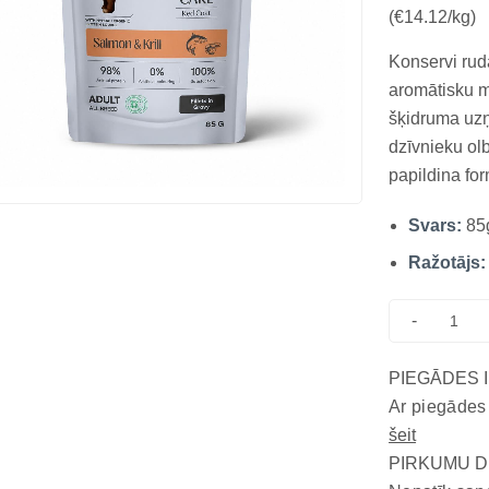
(€14.12/kg)
Konservi rud
aromātisku mi
šķidruma uzņ
dzīvnieku olb
papildina fo
taukskābēm u
Svars:
85
krāsai pielā
palīdz uzturēt
Ražotājs:
-
PIEGĀDES 
Ar piegādes
šeit
PIRKUMU D