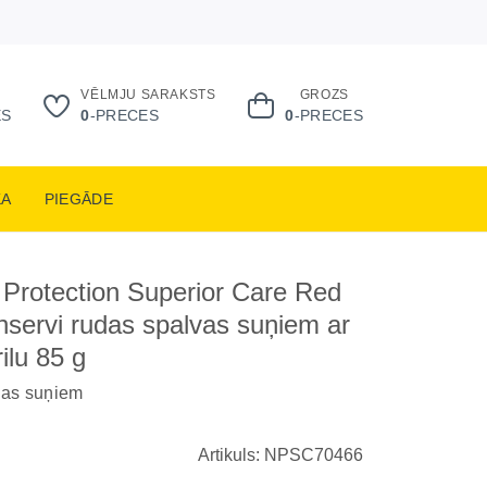
VĒLMJU SARAKSTS
GROZS
ES
0
-PRECES
0
-PRECES
KA
PIEGĀDE
 Protection Superior Care Red
servi rudas spalvas suņiem ar
rilu 85 g
vas suņiem
Artikuls: NPSC70466