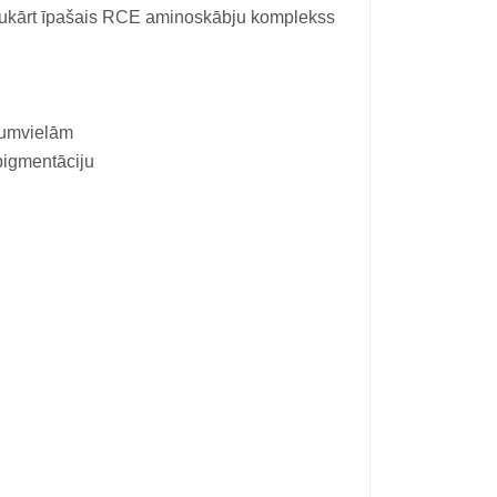
savukārt īpašais RCE aminoskābju komplekss
tumvielām
pigmentāciju