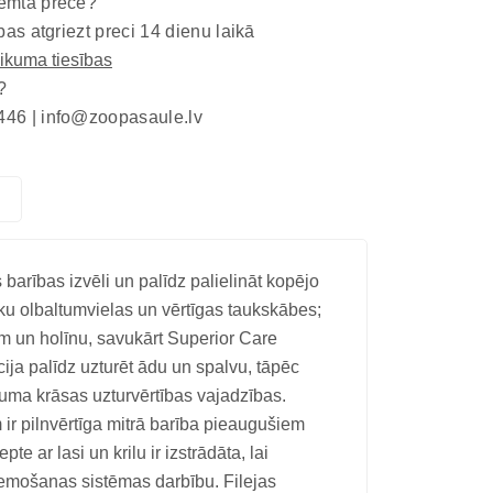
emta prece?
bas atgriezt preci 14 dienu laikā
eikuma tiesības
?
446 |
info@zoopasaule.lv
barības izvēli un palīdz palielināt kopējo
u olbaltumvielas un vērtīgas taukskābes;
m un holīnu, savukārt Superior Care
a palīdz uzturēt ādu un spalvu, tāpēc
uma krāsas uzturvērtības vajadzības.
ir pilnvērtīga mitrā barība pieaugušiem
 ar lasi un krilu ir izstrādāta, lai
remošanas sistēmas darbību. Filejas