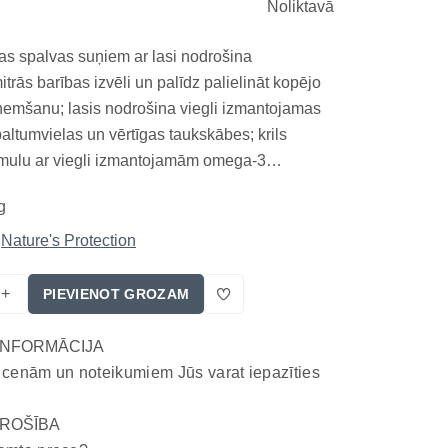
Noliktavā
as spalvas suņiem ar lasi nodrošina
trās barības izvēli un palīdz palielināt kopējo
emšanu; lasis nodrošina viegli izmantojamas
altumvielas un vērtīgas taukskābes; krils
rmulu ar viegli izmantojamām omega-3
n holīnu, savukārt Superior Care apmatojuma
g
gotā aminoskābju un taukskābju kombinācija
 ādu u...
Nature's Protection
+
PIEVIENOT GROZAM
INFORMĀCIJA
 cenām un noteikumiem Jūs varat iepazīties
ROŠĪBA