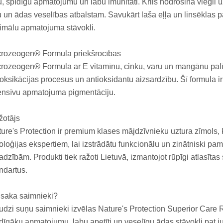
, spīdīgu apmatojumu un labu imunitāti. Krils nodrošina vieg
 un ādas veselības atbalstam. Savukārt laša eļļa un linsēklas 
imālu apmatojuma stāvokli.
crozeogen® Formula priekšrocības
rozeogen® Formula ar E vitamīnu, cinku, varu un mangānu pal
oksikācijas procesus un antioksidantu aizsardzību. Šī formula i
ensīvu apmatojuma pigmentāciju.
žotājs
ure's Protection ir premium klases mājdzīvnieku uztura zīmols, 
oloģijas ekspertiem, lai izstrādātu funkcionālu un zinātniski 
adzībām. Produkti tiek ražoti Lietuvā, izmantojot rūpīgi atlasīta
ndartus.
 saka saimnieki?
dzi suņu saimnieki izvēlas Nature's Protection Superior Care Re
dīgāku apmatojumu, labu apetīti un veselīgu ādas stāvokli pat jutī