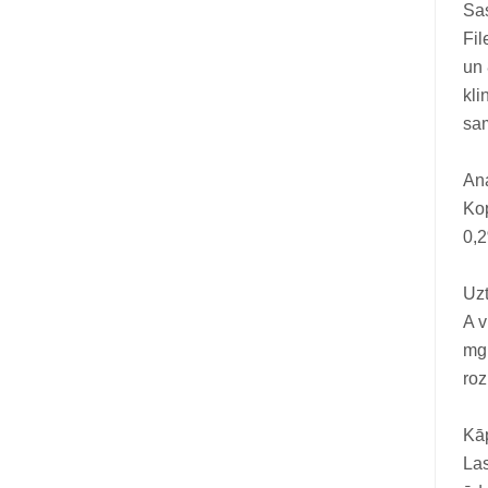
Vitamīni suņiem un kaķiem
Sa
Fil
Veterinārie palīglīdzekļi suņiem un
un 
kaķiem
kli
Zobu kopšanas līdzekļi suņiem un
sa
kaķiem
Ana
Zivju eļļas suņiem un kaķiem
Kop
0,
Uz
A v
mg,
roz
Kāp
Las