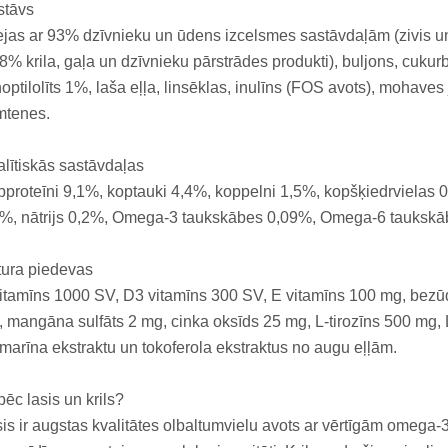
stāvs
ejas ar 93% dzīvnieku un ūdens izcelsmes sastāvdaļām (zivis un
8% krila, gaļa un dzīvnieku pārstrādes produkti), buljons, cuku
noptilolīts 1%, laša eļļa, linsēklas, inulīns (FOS avots), mohave
mtenes.
lītiskās sastāvdaļas
proteīni 9,1%, koptauki 4,4%, koppelni 1,5%, kopšķiedrvielas 0
2%, nātrijs 0,2%, Omega-3 taukskābes 0,09%, Omega-6 taukskā
tura piedevas
itamīns 1000 SV, D3 vitamīns 300 SV, E vitamīns 100 mg, bezūde
 mangāna sulfāts 2 mg, cinka oksīds 25 mg, L-tirozīns 500 mg, L-
marīna ekstraktu un tokoferola ekstraktus no augu eļļām.
ēc lasis un krils?
is ir augstas kvalitātes olbaltumvielu avots ar vērtīgām omega-