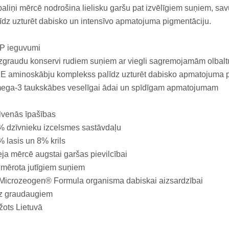
aliņi mērcē nodrošina lielisku garšu pat izvēlīgiem suņiem, 
īdz uzturēt dabisko un intensīvo apmatojuma pigmentāciju.
P ieguvumi
zgraudu konservi rudiem suņiem ar viegli sagremojamām olbal
E aminoskābju komplekss palīdz uzturēt dabisko apmatojuma 
ega-3 taukskābes veselīgai ādai un spīdīgam apmatojumam
lvenās īpašības
 dzīvnieku izcelsmes sastāvdaļu
 lasis un 8% krils
eja mērcē augstai garšas pievilcībai
mērota jutīgiem suņiem
Microzeogen® Formula organisma dabiskai aizsardzībai
z graudaugiem
ots Lietuvā