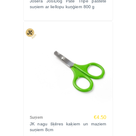
Josera JosiDog Pate Tripe pastēte
suņiem ar liellopu kuņģiem 800 g
€4.50
Suņiem
JK nagu šķēres kaķiem un maziem
suņiem 8cm