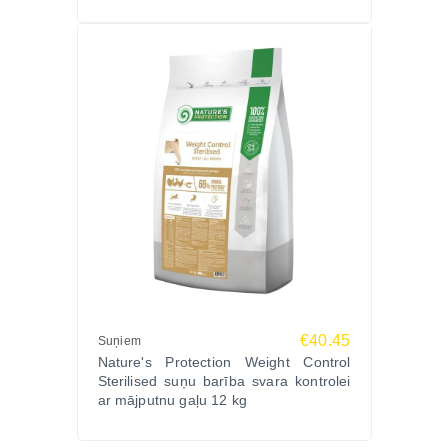
sagremojams laša proteīns un rūpīgi atlasītas
sastāvdaļas, kas palīdz samazināt pārtikas
nepanesības risku.
Ko nozīmē bezgraudu suņu barība?
Bezgraudu barība nesatur graudaugus, piemēram,
kviešus vai kukurūzu. Tā vietā tiek izmantoti citi
ogļhidrātu avoti, kas var būt piemērotāki suņiem ar
jutīgu gremošanu vai graudu nepanesību.
Kādas priekšrocības dod laša proteīns suņu barībā?
Lasis ir augstvērtīgs olbaltumvielu avots, kas satur
arī Omega-3 taukskābes. Tās palīdz uzturēt veselīgu
ādu, spīdīgu apmatojumu un veicina suņa vispārējo
labsajūtu.
€40.45
Suņiem
Lai izvēlētos piemērotāko
Nature's Protection
Nature's Protection Weight Control
Superior Care barību sunim
, apskatiet šīs līnijas
Sterilised suņu barība svara kontrolei
ar mājputnu gaļu 12 kg
produktus Zoopasaule.lv.
Savukārt dažādu ražotāju
sausā barība suņiem