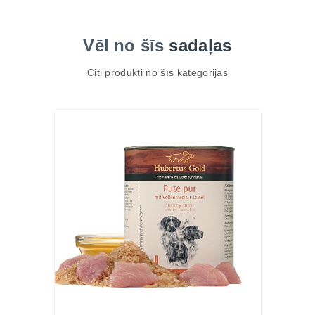
pieejama Zoopasaule.lv barības sadaļā.
Pasūtiet NATURE’S PROTECTION ALL
HYPOALLERGENIC 1.5kg Zoopasaule.lv un
Vēl no šīs
sadaļas
rūpējieties par sava suņa veselību ar ātru piegādi
Citi produkti no šīs kategorijas
visā Latvijā!