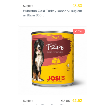
€3.80
Suņiem
Hubertus Gold Turkey konservi suņiem
ar tītaru 800 g
-10%
€2.52
€2.80
Suņiem