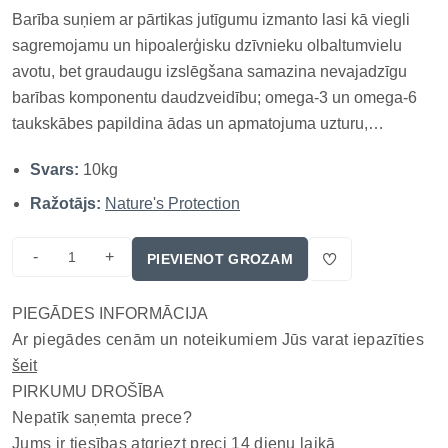
Barība suņiem ar pārtikas jutīgumu izmanto lasi kā viegli
sagremojamu un hipoalerģisku dzīvnieku olbaltumvielu
avotu, bet graudaugu izslēgšana samazina nevajadzīgu
barības komponentu daudzveidību; omega-3 un omega-6
taukskābes papildina ādas un apmatojuma uzturu,
prebiotiskās sastāvdaļas atbalsta gremošanas mikrofloru,
Svars:
10kg
bet MicroZeoGen palīdz uzturvielu izmantošanai, tādēļ
formula ir piemērota jutī...
Ražotājs:
Nature's Protection
-
+
PIEVIENOT GROZAM
PIEGĀDES INFORMĀCIJA
Ar piegādes cenām un noteikumiem Jūs varat iepazīties
šeit
PIRKUMU DROŠĪBA
Nepatīk saņemta prece?
Jums ir tiesības atgriezt preci 14 dienu laikā