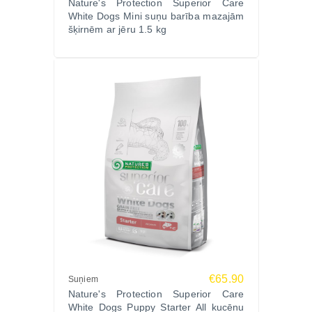
Nature's Protection Superior Care
White Dogs Mini suņu barība mazajām
klinoptilolīts (1%), celuloze, fruktooligosaharīdi
šķirnēm ar jēru 1.5 kg
(FOS), jukas ekstrakts, žāvētas kliņģerītes (luteīna
avots)
Analītiskās sastāvdaļas:
Kopproteīni 25%, koptauki 19%, kopšķiedrvielas
2,4%, koppelni 5,6%, kalcijs 1,2%, fosfors 0,9%,
nātrijs 0,3%, magnijs 0,09%
Maiņas enerģija: 16,9 MJ/kg
Uztura piedevas uz 1 kg:
A vitamīns 18 000 SV, D3 vitamīns 1500 SV, E
vitamīns 530 mg, folijskābe 1 mg, biotīns 1 mg,
niacīns 35 mg, B6 vitamīns 3 mg, B1 vitamīns 3 mg,
B12 vitamīns 0,05 mg, dzelzs 50 mg, jods 1,5 mg,
varš 5 mg, mangāns 20 mg, cinks 115 mg, selēns
0,1 mg
€65.90
Suņiem
Tehnoloģiskās piedevas:
Nature's Protection Superior Care
Rozmarīna ekstrakts, tokoferolu ekstrakts no augu
White Dogs Puppy Starter All kucēnu