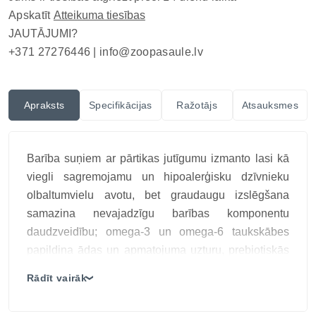
Apskatīt
Atteikuma tiesības
JAUTĀJUMI?
+371 27276446 |
info@zoopasaule.lv
Apraksts
Specifikācijas
Ražotājs
Atsauksmes
Barība suņiem ar pārtikas jutīgumu izmanto lasi kā
viegli sagremojamu un hipoalerģisku dzīvnieku
olbaltumvielu avotu, bet graudaugu izslēgšana
samazina nevajadzīgu barības komponentu
daudzveidību; omega-3 un omega-6 taukskābes
papildina ādas un apmatojuma uzturu, prebiotiskās
sastāvdaļas atbalsta gremošanas mikrofloru, bet
Rādīt vairāk
❯
MicroZeoGen palīdz uzturvielu izmantošanai, tādēļ
formula ir piemērota jutīgam sunim un orientēta uz