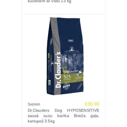
kucēniem ar vistu 13 kg
€30.90
Suņiem
Dr.Clauders Dog HYPOSENSITIVE
sausā suņu barība Brieža gaļa,
kartupeļi 3.5kg