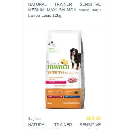
NATURAL TRAINER SENSITIVE
(nukleotīdi) 0,03%.
MEDIUM MAXI SALMON sausā suņu
Analītiskās sastāvdaļas:
barība Lasis 12kg
Kopproteīns 30%, koptauki 17,5%, kopšķiedra 2,6%,
koppelni 7%, omega-3 1,1%.
Uzturfizioloģiskās piedevas uz kg:
A vitamīns 27000 SV, D₃ vitamīns 1200 SV, E
vitamīns 650 mg, varš 8,8 mg, dzelzs 86 mg, jods 1,4
mg, selēns 0,1 mg, cinks 148 mg, mangāns 40 mg,
žāvēta Boswellia serrata 310 mg.
Barošanas ieteikums
Pāreju uz Natural Trainer Puppy Sensitive Medium
Maxi Salmon ieteicams veikt pakāpeniski 7–10
dienās. Barības daudzumu pielāgojiet kucēna
vecumam, svaram un aktivitātei. Vienmēr
nodrošiniet svaigu ūdeni.
€68.00
Suņiem
Ražotājs
NATURAL TRAINER SENSITIVE
Affinity PetCare, Itālija – zīmols ar spēcīgu reputāciju