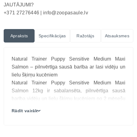
JAUTĀJUMI?
+371 27276446 |
info@zoopasaule.lv
Apraksts
Specifikācijas
Ražotājs
Atsauksmes
Natural Trainer Puppy Sensitive Medium Maxi
Salmon – pilnvērtīga sausā barība ar lasi vidēju un
lielu šķirņu kucēniem
Natural Trainer Puppy Sensitive Medium Maxi
Salmon 12kg ir sabalansēta, pilnvērtīga sausā
barība vidēju un lielu šķirņu kucēniem no 2 mēnešu
vecuma. Šī barība ir īpaši izstrādāta jutīgai
Rādīt vairāk
❯
gremošanai, izmantojot lasis kā vienīgo dzīvnieku
proteīna avotu, spirulīnu, ananāsu ekstraktu un
nukleotīdus optimālai augšanai un spēcīgai