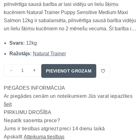
pilnvērtīga sausā barība ar lasi vidēju un lielu šķirņu
kucēniem Natural Trainer Puppy Sensitive Medium Maxi
Salmon 12kg ir sabalansēta, pilnvērtīga sausā barība vidēju
un lielu šķirņu kucēniem no 2 mēnešu vecuma. Šī barība ir
īpaši izstrādāta jutīgai gremošanai, izmantojot lasis kā
Svars:
12kg
vienīgo dzīvnieku proteīna avotu, spirulīnu, ananāsu
ekstraktu...
Ražotājs:
Natural Trainer
-
+
PIEVIENOT GROZAM
PIEGĀDES INFORMĀCIJA
Ar piegādes cenām un noteikumiem Jūs varat iepazīties
šeit
PIRKUMU DROŠĪBA
Nepatīk saņemta prece?
Jums ir tiesības atgriezt preci 14 dienu laikā
Apskatīt
Atteikuma tiesības