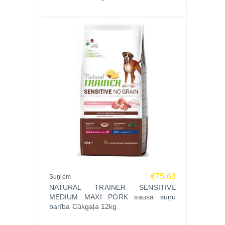
Jā, jāpielāgo deva.
Kā pareizi pāriet?
Pakāpeniski 7–10 dienu laikā.
Kur pasūtīt?
Pasūti Natural Trainer Puppy Sensitive Medium
Maxi Salmon 12kg Zoopasaule.lv – oriģināla prece,
izdevīga cena un ātra piegāde visā Latvijā!
€75.63
Suņiem
NATURAL TRAINER SENSITIVE
MEDIUM MAXI PORK sausā suņu
barība Cūkgaļa 12kg