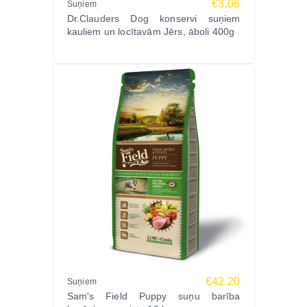
€3.06
Suņiem
Dr.Clauders Dog konservi suņiem
kauliem un locītavām Jērs, āboli 400g
€42.20
Suņiem
Sam's Field Puppy suņu barība