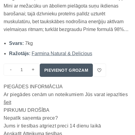
Mini ar mežacūku un āboliem pielāgota suņu ikdienas
barošanai; tajā dzīvnieku proteīns palīdz uzturēt
muskulatūru, bet taukskābes nodrošina enerģiju aktīvam
vielmaiņas ritmam; turklāt bezgraudu Prime formulā 98%
proteīna ir no dzīvnieku avotiem, palīdzot uzturēt muskuļu
Svars:
7kg
masu; vienlaikus lielāks formāts ir praktisks ilgākam
barošanas periodam un...
Ražotājs:
Farmina Natural & Delicious
-
+
PIEVIENOT GROZAM
PIEGĀDES INFORMĀCIJA
Ar piegādes cenām un noteikumiem Jūs varat iepazīties
šeit
PIRKUMU DROŠĪBA
Nepatīk saņemta prece?
Jums ir tiesības atgriezt preci 14 dienu laikā
Apskatīt
Atteikuma tiesības