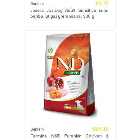
€3.75
Suņiem
Josera JosiDog Adult Sensitive suņu
barība jutīgai gremošanai 900 g
€64.16
Suņiem
Farmina N&D Pumpkin Chicken &