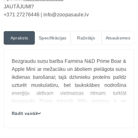
JAUTĀJUMI?
+371 27276446 |
info@zoopasaule.lv
Apraksts
Specifikācijas
Ražotājs
Atsauksmes
Bezgraudu suņu barība Farmina N&D Prime Boar &
Apple Mini ar mežacūku un āboliem pielāgota suņu
ikdienas barošanai; tajā dzīvnieku proteīns palīdz
uzturēt muskulatūru, bet taukskābes nodrošina
enerģiju aktīvam vielmaiņas ritmam; turklāt
bezgraudu Prime formulā 98% proteīna ir no
dzīvnieku avotiem, palīdzot uzturēt muskuļu masu;
Rādīt vairāk
❯
vienlaikus lielāks formāts ir praktisks ilgākam
barošanas periodam un lielākam patēriņam;
savukārt āboli papildina recepti ar pektīnu un augu