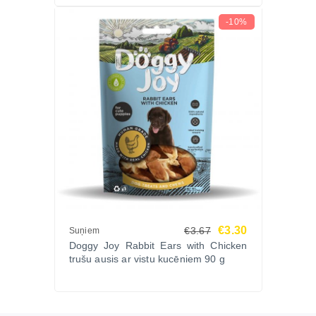
-10%
€3.30
€3.67
Suņiem
Doggy Joy Rabbit Ears with Chicken
trušu ausis ar vistu kucēniem 90 g