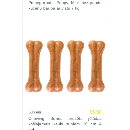
Pomegranate Puppy Mini bezgraudu
kucēnu barība ar vistu 7 kg
€5.50
Suņiem
Chewing Bones presēts jēlādas
košļājamais kauls suņiem 10 cm 4
gab.