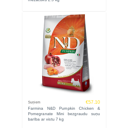
nekā 50 gadu pieredzi augstas kvalitātes pet food
izstrādē, kas apvieno dabisku sastāvu ar zinātniski
pamatotu uztura pieeju.
Izvēlieties FARMINA N&D DOG GF PRIME BOAR S
sausā barība suņiem Mežacūka, āboli 7kg no
Zoopasaule.lv – pasūtiet jau šodien ar ātru piegādi
un lielisku cenu!
€57.10
Suņiem
Farmina N&D Pumpkin Chicken &
Pomegranate Mini bezgraudu suņu
barība ar vistu 7 kg