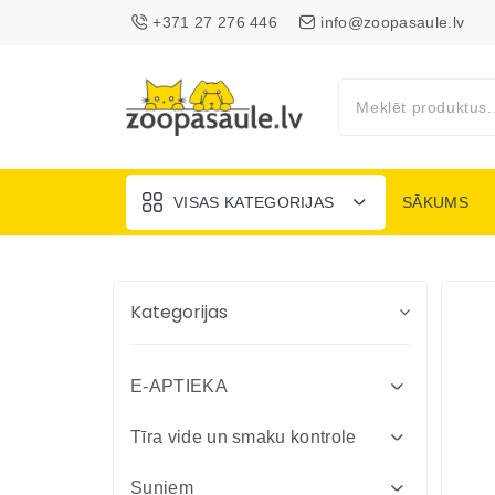
+371 27 276 446
info@zoopasaule.lv
VISAS KATEGORIJAS
SĀKUMS
Kategorijas
E-APTIEKA
Attārpošanas līdzekļi suņiem un
Tīra vide un smaku kontrole
kaķiem
Absorbenti un dezinfekcija fermām
Suņiem