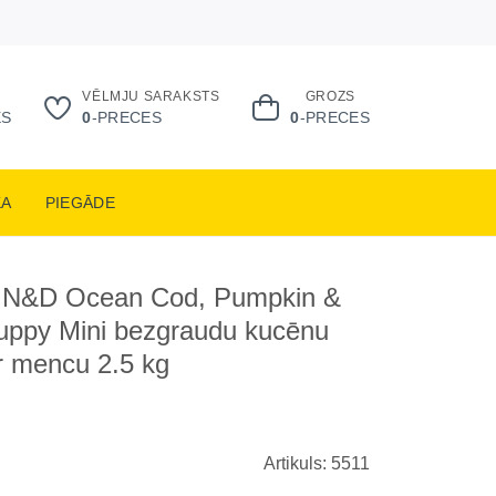
VĒLMJU SARAKSTS
GROZS
ES
0
-PRECES
0
-PRECES
KA
PIEGĀDE
 N&D Ocean Cod, Pumpkin &
uppy Mini bezgraudu kucēnu
r mencu 2.5 kg
Artikuls: 5511