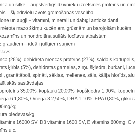
ca un siļķe – augstvērtīgs dzīvnieku izcelsmes proteīns un o
bis – šķiedrvielu avots gremošanas veselībai
one un augļi – vitamīni, minerāli un dabīgi antioksidanti
emērota mazo šķirņu kucēniem, grūsnām un barojošām kucēm
kozamīns un hondroitīna sulfāts locītavu atbalstam
 graudiem – ideāli jutīgiem suņiem
tāvs:
ca (28%), dehidrēta mencas proteīns (27%), saldais kartupelis, zi
ēts ķirbis (5%), dehidrētas garneles, zirņu šķiedra, burkāni, lu
li, granātāboli, spināti, sēklas, mellenes, sāls, kālija hlorīds, a
lītiskās sastāvdaļas:
proteīns 35,00%, koptauki 20,00%, kopšķiedra 1,90%, koppelni 
ega-6 1,80%, Omega-3 2,50%, DHA 1,10%, EPA 0,80%, glikozam
00mg/kg
ura piedevas/kg:
itamīns 16000 SV, D3 vitamīns 1600 SV, E vitamīns 600mg, C vi
rīns u.c.