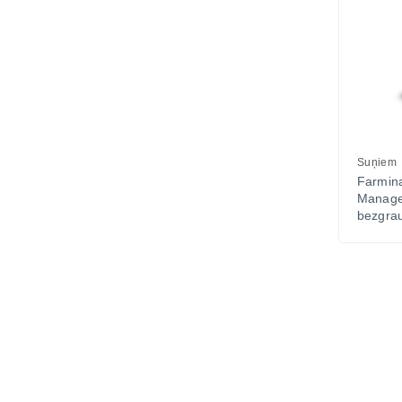
Suņiem
Farmi
Mana
bezgrau