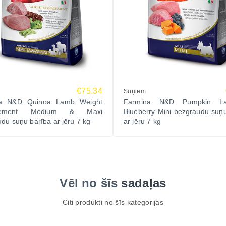
€75.34
Suņiem
na N&D Quinoa Lamb Weight
Farmina N&D Pumpkin 
gement Medium & Maxi
Blueberry Mini bezgraudu suņ
du suņu barība ar jēru 7 kg
ar jēru 7 kg
Vēl no šīs
sadaļas
Citi produkti no šīs kategorijas