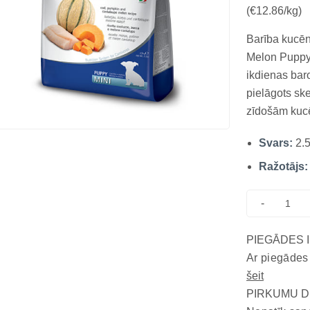
(€12.86/kg)
Barība kucē
Melon Puppy 
ikdienas baro
pielāgots ske
zīdošām kucēm
receptes pam
Svars:
2.
DHA un EPA; 
barošana...
Ražotājs:
-
PIEGĀDES 
Ar piegādes
šeit
PIRKUMU D