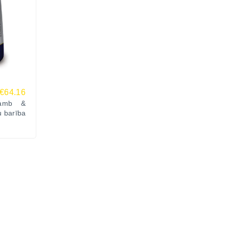
€64.16
Lamb &
u barība