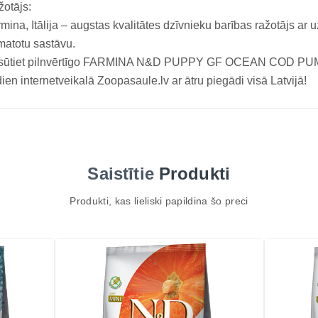
otājs:
mina, Itālija – augstas kvalitātes dzīvnieku barības ražotājs ar 
atotu sastāvu.
sūtiet pilnvērtīgo FARMINA N&D PUPPY GF OCEAN COD PUMP
ien internetveikalā Zoopasaule.lv ar ātru piegādi visā Latvijā!
Saistītie
Produkti
Produkti, kas lieliski papildina šo preci