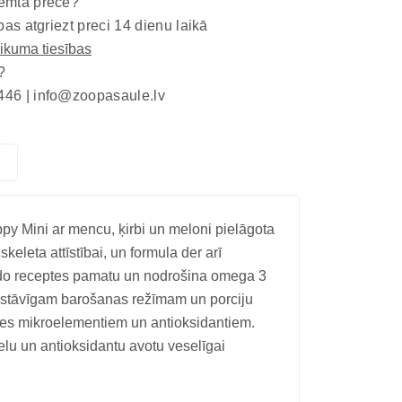
emta prece?
bas atgriezt preci 14 dienu laikā
eikuma tiesības
?
446 |
info@zoopasaule.lv
Mini ar mencu, ķirbi un meloni pielāgota
keleta attīstībai, un formula der arī
eido receptes pamatu un nodrošina omega 3
pastāvīgam barošanas režīmam un porciju
mes mikroelementiem un antioksidantiem.
lu un antioksidantu avotu veselīgai