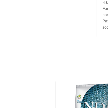
Vitamīni suņiem un kaķiem
Raž
Far
Veterinārie palīglīdzekļi suņiem un
pam
kaķiem
Pa
Zobu kopšanas līdzekļi suņiem un
šod
kaķiem
Zivju eļļas suņiem un kaķiem