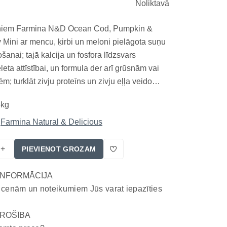
Noliktavā
niem Farmina N&D Ocean Cod, Pumpkin &
Mini ar mencu, ķirbi un meloni pielāgota suņu
šanai; tajā kalcija un fosfora līdzsvars
leta attīstībai, un formula der arī grūsnām vai
; turklāt zivju proteīns un zivju eļļa veido
atu un nodrošina omega 3 taukskābes, tostarp
5kg
vienlaikus formāts ir praktisks pastāvīgam
Farmina Natural & Delicious
+
PIEVIENOT GROZAM
INFORMĀCIJA
 cenām un noteikumiem Jūs varat iepazīties
ROŠĪBA