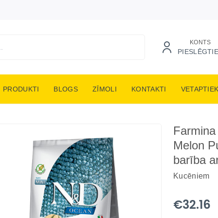
KONTS
PIESLĒGTI
PRODUKTI
BLOGS
ZĪMOLI
KONTAKTI
VETAPTIE
Farmina
Melon P
barība a
Kucēniem
€32.16