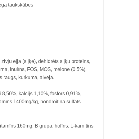
mega taukskābes
vju eļļa (siļķe), dehidrēts siļķu proteīns,
cerna, inulīns, FOS, MOS, melone (0,5%),
lus raugs, kurkuma, alveja.
8,50%, kalcijs 1,10%, fosfors 0,91%,
īns 1400mg/kg, hondroitīna sulfāts
tamīns 160mg, B grupa, holīns, L-karnitīns,