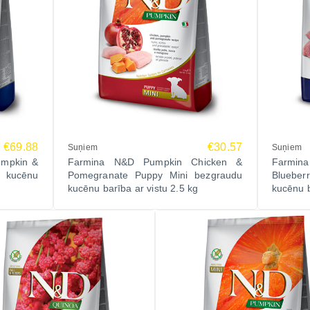
€69.88
€30.57
Suņiem
Suņiem
umpkin &
Farmina N&D Pumpkin Chicken &
Farmi
u kucēnu
Pomegranate Puppy Mini bezgraudu
Bluebe
kucēnu barība ar vistu 2.5 kg
kucēnu b