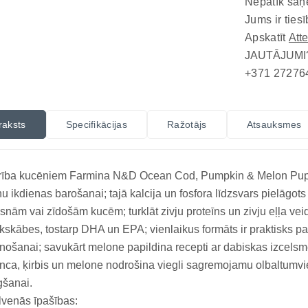
Nepatīk saņ
Jums ir tiesī
Apskatīt
Att
JAUTĀJUMI
+371 27276
raksts
Specifikācijas
Ražotājs
Atsauksmes
rība kucēniem Farmina N&D Ocean Cod, Pumpkin & Melon Puppy 
u ikdienas barošanai; tajā kalcija un fosfora līdzsvars pielāgots s
snām vai zīdošām kucēm; turklāt zivju proteīns un zivju eļļa v
kskābes, tostarp DHA un EPA; vienlaikus formāts ir praktisks 
nošanai; savukārt melone papildina recepti ar dabiskas izcels
ca, ķirbis un melone nodrošina viegli sagremojamu olbaltumvie
gšanai.
venās īpašības: