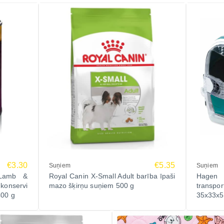
€3.30
€5.35
Suņiem
Suņiem
 Lamb &
Royal Canin X-Small Adult barība īpaši
Hagen
konservi
mazo šķirņu suņiem 500 g
transpor
400 g
35x33x