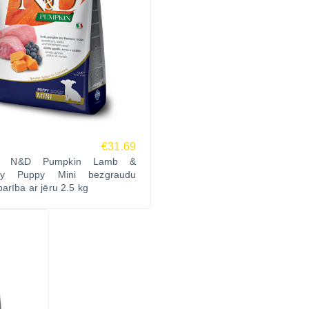
€31.69
na N&D Pumpkin Lamb &
rry Puppy Mini bezgraudu
arība ar jēru 2.5 kg