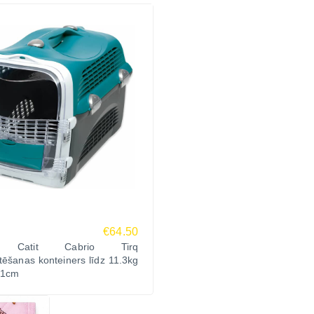
€64.50
 Catit Cabrio Tirq
tēšanas konteiners līdz 11.3kg
51cm