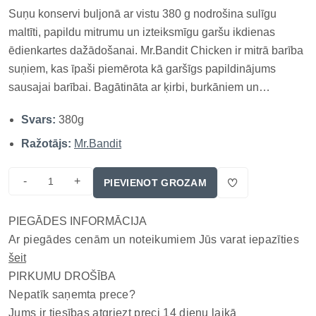
Suņu konservi buljonā ar vistu 380 g nodrošina sulīgu
maltīti, papildu mitrumu un izteiksmīgu garšu ikdienas
ēdienkartes dažādošanai. Mr.Bandit Chicken ir mitrā barība
suņiem, kas īpaši piemērota kā garšīgs papildinājums
sausajai barībai. Bagātināta ar ķirbi, burkāniem un
dzērvenēm, šī barība atbalsta gremošanu un urīnceļu
Svars:
380g
veselību, vienlaikus nodrošinot gardu maltīti, ko patiešām
novērtēs jebkurš...
Ražotājs:
Mr.Bandit
-
+
PIEVIENOT GROZAM
PIEGĀDES INFORMĀCIJA
Ar piegādes cenām un noteikumiem Jūs varat iepazīties
šeit
PIRKUMU DROŠĪBA
Nepatīk saņemta prece?
Jums ir tiesības atgriezt preci 14 dienu laikā