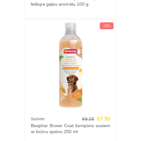
liellopa gaļas aromātu 100 g
-9%
€7.50
€8.20
Suņiem
Beaphar Brown Coat šampūns suņiem
ar brūnu spalvu 250 ml