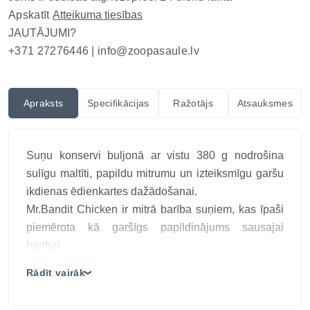
Apskatīt
Atteikuma tiesības
JAUTĀJUMI?
+371 27276446 |
info@zoopasaule.lv
Apraksts
Specifikācijas
Ražotājs
Atsauksmes
Suņu konservi buljonā ar vistu 380 g nodrošina
sulīgu maltīti, papildu mitrumu un izteiksmīgu garšu
ikdienas ēdienkartes dažādošanai.
Mr.Bandit Chicken ir mitrā barība suņiem, kas īpaši
piemērota kā garšīgs papildinājums sausajai
barībai.
Bagātināta ar ķirbi, burkāniem un dzērvenēm, šī
Rādīt vairāk
❯
barība atbalsta gremošanu un urīnceļu veselību,
vienlaikus nodrošinot gardu maltīti, ko patiešām