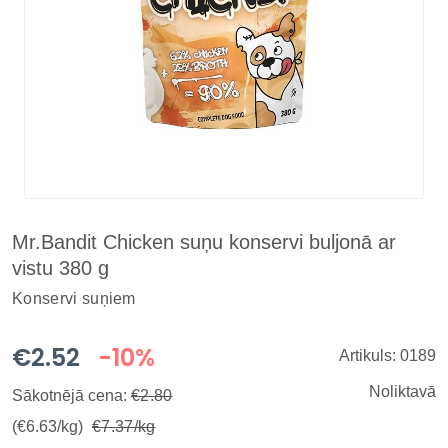
Mr.Bandit Chicken suņu konservi buljonā ar
vistu 380 g
Konservi suņiem
€2.52
-10%
Artikuls: 0189
Noliktavā
Sākotnējā cena:
€2.80
(€6.63/kg)
€7.37/kg