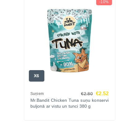
-10%
X6
€2.52
€2.80
Suņiem
Mr.Bandit Chicken Tuna suņu konservi
buljonā ar vistu un tunci 380 g