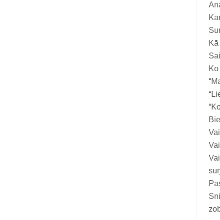
Vitamīni suņiem un kaķiem
Ana
Ka
Veterinārie palīglīdzekļi suņiem un
Suņ
kaķiem
Kā 
Zobu kopšanas līdzekļi suņiem un
Sai
kaķiem
Ko
“Ma
Zivju eļļas suņiem un kaķiem
“Li
“Ko
Bie
Vai
Vai
Vai
su
Pas
Sni
zob