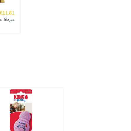
€11.81
 filejas