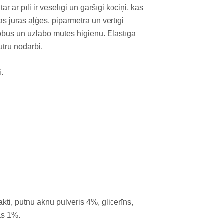
 ar pīli ir veselīgi un garšīgi kociņi, kas
s jūras aļģes, piparmētra un vērtīgi
bus un uzlabo mutes higiēnu. Elastīgā
utru nodarbi.
.
kti, putnu aknu pulveris 4%, glicerīns,
as 1%.