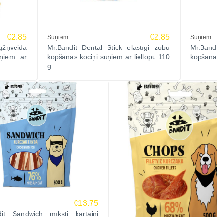
€2.85
€2.85
Suņiem
Suņiem
gžņveida
Mr.Bandit Dental Stick elastīgi zobu
Mr.Band
ņiem ar
kopšanas kociņi suņiem ar liellopu 110
kopšanas
g
€13.75
dit Sandwich mīksti kārtaini