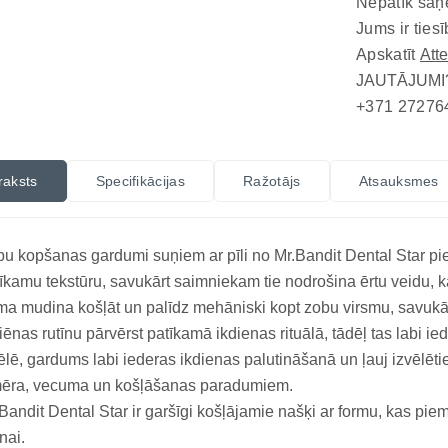
Nepatīk saņ
Jums ir tiesī
Apskatīt
Att
JAUTĀJUMI
+371 27276
raksts
Specifikācijas
Ražotājs
Atsauksmes
u kopšanas gardumi suņiem ar pīli no Mr.Bandit Dental Star pi
īkamu tekstūru, savukārt saimniekam tie nodrošina ērtu veidu, 
ma mudina košļāt un palīdz mehāniski kopt zobu virsmu, savukār
iēnas rutīnu pārvērst patīkamā ikdienas rituālā, tādēļ tas lab
ēlē, gardums labi iederas ikdienas palutināšanā un ļauj izvēlēt
mēra, vecuma un košļāšanas paradumiem.
Bandit Dental Star ir garšīgi košļājamie našķi ar formu, kas p
īnai.