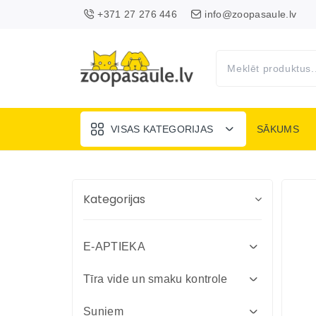
+371 27 276 446
info@zoopasaule.lv
VISAS KATEGORIJAS
SĀKUMS
Kategorijas
E-APTIEKA
Attārpošanas līdzekļi suņiem un
Tīra vide un smaku kontrole
kaķiem
Absorbenti un dezinfekcija fermām
Suņiem