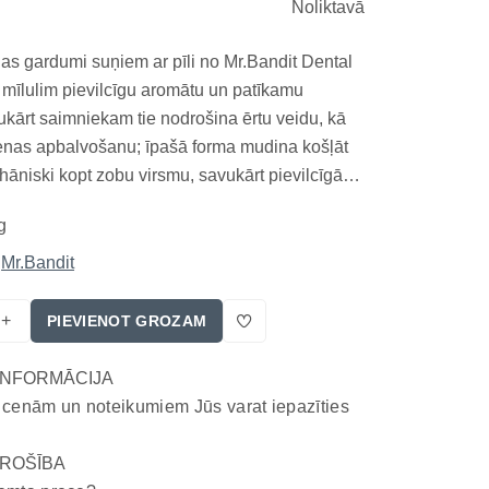
Noliktavā
s gardumi suņiem ar pīli no Mr.Bandit Dental
 mīlulim pievilcīgu aromātu un patīkamu
ukārt saimniekam tie nodrošina ērtu veidu, kā
enas apbalvošanu; īpašā forma mudina košļāt
hāniski kopt zobu virsmu, savukārt pievilcīgā
ļauj mutes higiēnas rutīnu pārvērst patīkamā
g
ālā, tādēļ tas labi iederas pārdomātā un
Mr.Bandit
+
PIEVIENOT GROZAM
INFORMĀCIJA
 cenām un noteikumiem Jūs varat iepazīties
ROŠĪBA