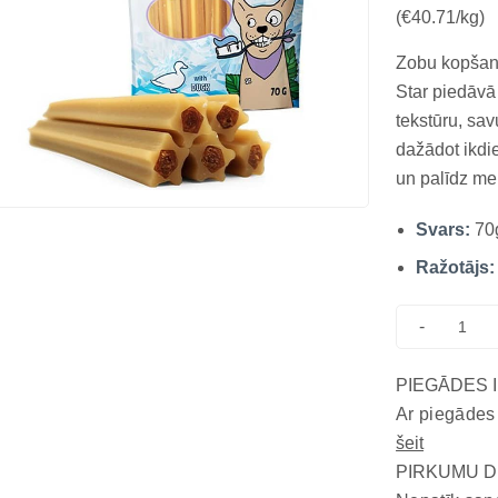
(€40.71/kg)
Zobu kopšana
Star piedāvā
tekstūru, sav
dažādot ikdi
un palīdz me
gaļas garša 
Svars:
70
ikdienas ritu
daudzve...
Ražotājs:
-
PIEGĀDES 
Ar piegādes
šeit
PIRKUMU D