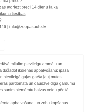
emta prece?
bas atgriezt preci 14 dienu laikā
eikuma tiesības
?
446 |
info@zoopasaule.lv
edāvā mīlulim pievilcīgu aromātu un
kā dažādot ikdienas apbalvošanu; īpašā
t pievilcīgā gaļas garša ļauj mutes
i iederas pārdomātā un daudzveidīgā gardumu
ies sunim piemērotu balvas veidu pēc tā
iemērota apbalvošanai un zobu kopšanas