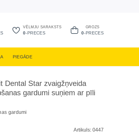
VĒLMJU SARAKSTS
GROZS
ES
0
-PRECES
0
-PRECES
KA
PIEGĀDE
t Dental Star zvaigžņveida
šanas gardumi suņiem ar pīli
nas gardumi
Artikuls: 0447