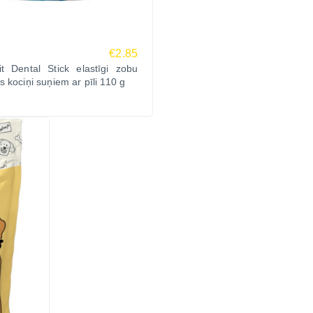
€2.85
it Dental Stick elastīgi zobu
 kociņi suņiem ar pīli 110 g