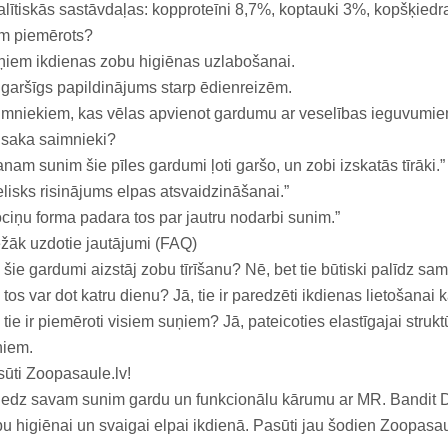
lītiskās sastāvdaļas: kopproteīni 8,7%, koptauki 3%, kopšķied
m piemērots?
iem ikdienas zobu higiēnas uzlabošanai.
garšīgs papildinājums starp ēdienreizēm.
mniekiem, kas vēlas apvienot gardumu ar veselības ieguvumie
 saka saimnieki?
nam sunim šie pīles gardumi ļoti garšo, un zobi izskatās tīrāki.”
elisks risinājums elpas atsvaidzināšanai.”
ciņu forma padara tos par jautru nodarbi sunim.”
žāk uzdotie jautājumi (FAQ)
 šie gardumi aizstāj zobu tīrīšanu? Nē, bet tie būtiski palīdz s
 tos var dot katru dienu? Jā, tie ir paredzēti ikdienas lietošanai 
 tie ir piemēroti visiem suņiem? Jā, pateicoties elastīgajai struk
ņiem.
ūti Zoopasaule.lv!
edz savam sunim gardu un funkcionālu kārumu ar MR. Bandit De
u higiēnai un svaigai elpai ikdienā. Pasūti jau šodien Zoopasaule