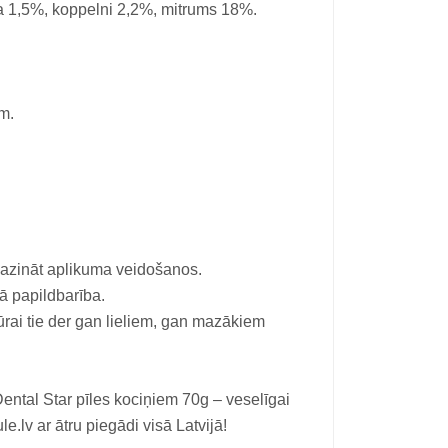
ra 1,5%, koppelni 2,2%, mitrums 18%.
m.
amazināt aplikuma veidošanos.
kā papildbarība.
tūrai tie der gan lieliem, gan mazākiem
ntal Star pīles kociņiem 70g – veselīgai
.lv ar ātru piegādi visā Latvijā!