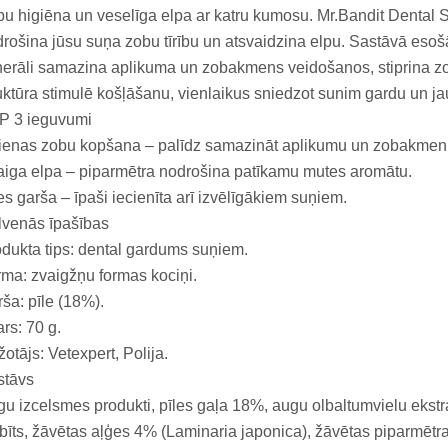
u higiēna un veselīga elpa ar katru kumosu. Mr.Bandit Dental Star
rošina jūsu suņa zobu tīrību un atsvaidzina elpu. Sastāvā esošā
erāli samazina aplikuma un zobakmens veidošanos, stiprina zo
uktūra stimulē košļāšanu, vienlaikus sniedzot sunim gardu un ja
P 3 ieguvumi
ienas zobu kopšana – palīdz samazināt aplikumu un zobakmeni
iga elpa – piparmētra nodrošina patīkamu mutes aromātu.
es garša – īpaši iecienīta arī izvēlīgākiem suņiem.
lvenās īpašības
dukta tips: dental gardums suņiem.
ma: zvaigžņu formas kociņi.
ša: pīle (18%).
rs: 70 g.
otājs: Vetexpert, Polija.
stāvs
u izcelsmes produkti, pīles gaļa 18%, augu olbaltumvielu ekstra
bīts, žāvētas aļģes 4% (Laminaria japonica), žāvētas piparmētr