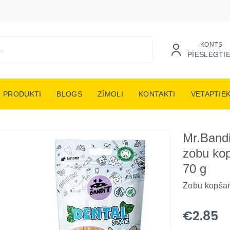
KONTS
PIESLĒGTI
PRODUKTI
BLOGS
ZĪMOLI
KONTAKTI
VETAPTIE
Mr.Bandi
zobu kop
70 g
Zobu kopša
€2.85