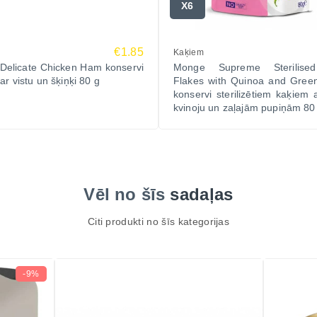
X6
€1.85
Kaķiem
Delicate Chicken Ham konservi
Monge Supreme Sterilise
ar vistu un šķiņķi 80 g
Flakes with Quinoa and Gree
konservi sterilizētiem kaķiem a
kvinoju un zaļajām pupiņām 80
Vēl no šīs
sadaļas
Citi produkti no šīs kategorijas
-9%