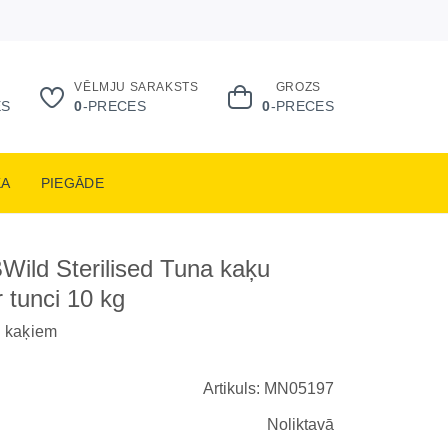
VĒLMJU SARAKSTS
GROZS
ES
0
-PRECES
0
-PRECES
KA
PIEGĀDE
ild Sterilised Tuna kaķu
r tunci 10 kg
m kaķiem
Artikuls: MN05197
Noliktavā