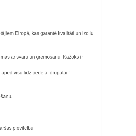
jiem Eiropā, kas garantē kvalitāti un izcilu
blēmas ar svaru un gremošanu. Kažoks ir
pēd visu līdz pēdējai drupatai.”
mošanu.
ršas pievilcību.