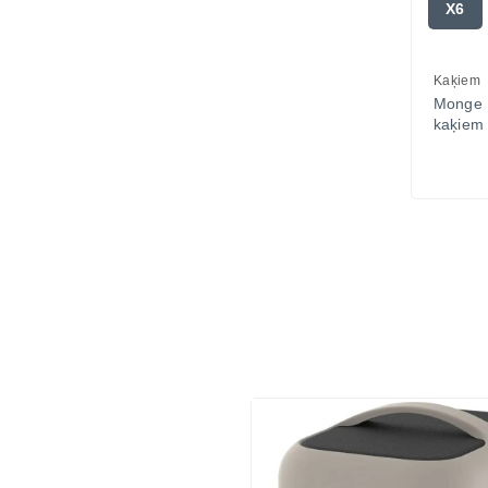
X6
Kaķiem
Monge 
kaķiem 