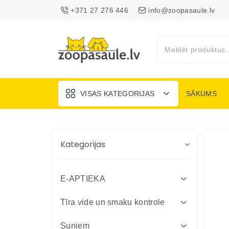
+371 27 276 446
info@zoopasaule.lv
VISAS KATEGORIJAS
SĀKUMS
Kategorijas
E-APTIEKA
Attārpošanas līdzekļi suņiem un
Tīra vide un smaku kontrole
kaķiem
Absorbenti un dezinfekcija fermām
Suņiem