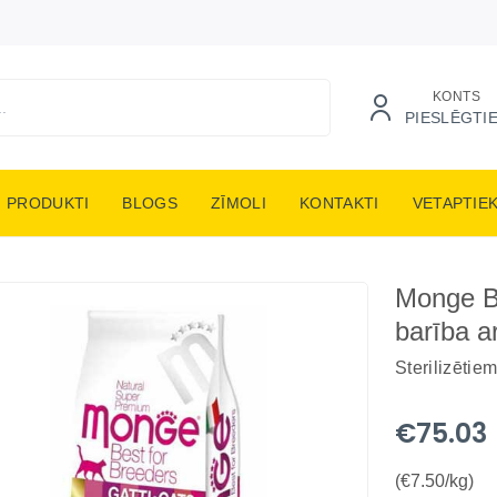
KONTS
PIESLĒGTI
PRODUKTI
BLOGS
ZĪMOLI
KONTAKTI
VETAPTIE
Monge BW
barība a
Sterilizētie
€75.03
(€7.50/kg)