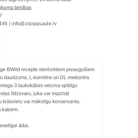
eikuma tiesības
?
446 |
info@zoopasaule.lv
ge BWild recepte sterilizētiem pieaugušiem
uku daudzums, L-karnitīns un DL-metionīns
t omega-3 taukskābes veicina spīdīgu
tas līdzsvaru, juka var mazināt
u krāsvielu vai mākslīgu konservantu.
m kaķiem.
selīgai ādai.