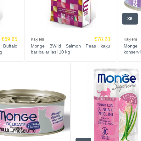
X6
€69.65
€78.28
Kaķiem
Kaķiem
Buffalo
Monge BWild Salmon Peas kaķu
Monge 
kg
barība ar lasi 10 kg
konservi