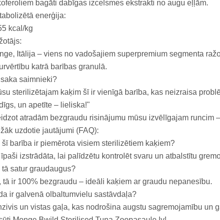
oferoliem bagāti dabīgas izcelsmes ekstrakti no augu eļļām.
abolizētā enerģija:
5 kcal/kg
otājs:
ge, Itālija – viens no vadošajiem superpremium segmenta ražotā
urvērtību katrā barības granulā.
 saka saimnieki?
su sterilizētajam kaķim šī ir vienīgā barība, kas neizraisa pro
dīgs, un apetīte – lieliska!"
idzot atradām bezgraudu risinājumu mūsu izvēlīgajam runcim – a
žāk uzdotie jautājumi (FAQ):
 šī barība ir piemērota visiem sterilizētiem kaķiem?
 īpaši izstrādāta, lai palīdzētu kontrolēt svaru un atbalstītu gre
 tā satur graudaugus?
 tā ir 100% bezgraudu – ideāli kaķiem ar graudu nepanesību.
a ir galvenā olbaltumvielu sastāvdaļa?
zivis un vistas gaļa, kas nodrošina augstu sagremojamību un ga
ūti Monge Bwild Sterilised Tuna Zoopasaule.lv!