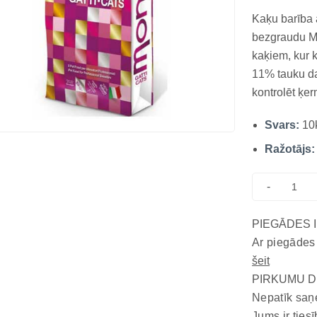
Kaķu barība 
bezgraudu Mo
kaķiem, kur k
11% tauku da
kontrolēt ķer
omega-3 tau
Svars:
10
XOS prebiotik
juka v...
Ražotājs:
-
PIEGĀDES 
Ar piegādes
šeit
PIRKUMU D
Nepatīk saņ
Jums ir tiesī