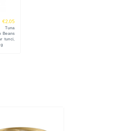
€2.05
d Tuna
n Beans
r tunci,
 g