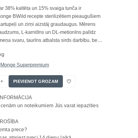
ar 38% kaltēta un 15% svaiga tunča ir
nge BWild recepte sterilizētiem pieaugušiem
artupeļi un zirņi aizstāj graudaugus. Mērens
udzums, L-karnitīns un DL-metionīns palīdz
meņa svaru, taurīns atbalsta sirds darbību, bet
kskābes veicina spīdīgu apmatojumu. MOS un
kg
as palīdz uzturēt zarnu mikrobiotas līdzsvaru,
Monge Superpremium
+
PIEVIENOT GROZAM
INFORMĀCIJA
 cenām un noteikumiem Jūs varat iepazīties
ROŠĪBA
emta prece?
bas atgriezt preci 14 dienu laikā