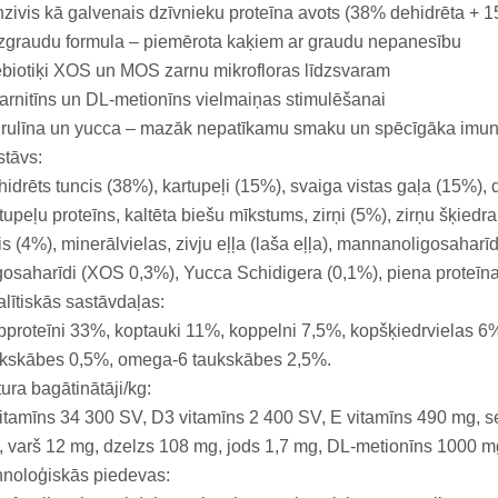
zivis kā galvenais dzīvnieku proteīna avots (38% dehidrēta + 1
zgraudu formula – piemērota kaķiem ar graudu nepanesību
biotiķi XOS un MOS zarnu mikrofloras līdzsvaram
arnitīns un DL-metionīns vielmaiņas stimulēšanai
rulīna un yucca – mazāk nepatīkamu smaku un spēcīgāka imun
tāvs:
idrēts tuncis (38%), kartupeļi (15%), svaiga vistas gaļa (15%), dz
tupeļu proteīns, kaltēta biešu mīkstums, zirņi (5%), zirņu šķiedra
is (4%), minerālvielas, zivju eļļa (laša eļļa), mannanoligosaharī
gosaharīdi (XOS 0,3%), Yucca Schidigera (0,1%), piena proteīna
lītiskās sastāvdaļas:
proteīni 33%, koptauki 11%, koppelni 7,5%, kopšķiedrvielas 6%
ukskābes 0,5%, omega-6 taukskābes 2,5%.
ura bagātinātāji/kg:
itamīns 34 300 SV, D3 vitamīns 2 400 SV, E vitamīns 490 mg, 
 varš 12 mg, dzelzs 108 mg, jods 1,7 mg, DL-metionīns 1000 mg
noloģiskās piedevas: