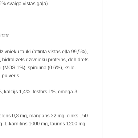
5% svaiga vistas gaļa)
itāte
īvnieku tauki (attīrīta vistas eļļa 99,5%),
, hidrolizēts dzīvnieku proteīns, dehidrēts
di (MOS 1%), spirulīna (0,6%), ksilo-
 pulveris.
, kalcijs 1,4%, fosfors 1%, omega-3
selēns 0,3 mg, mangāns 32 mg, cinks 150
, L-karnitīns 1000 mg, taurīns 1200 mg.