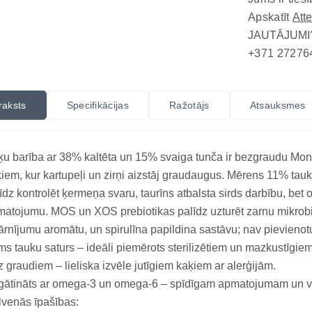
Apskatīt
Att
JAUTĀJUMI
+371 27276
raksts
Specifikācijas
Ražotājs
Atsauksmes
u barība ar 38% kaltēta un 15% svaiga tunča ir bezgraudu Mon
iem, kur kartupeļi un zirņi aizstāj graudaugus. Mērens 11% ta
īdz kontrolēt ķermeņa svaru, taurīns atbalsta sirds darbību, be
atojumu. MOS un XOS prebiotikas palīdz uzturēt zarnu mikrobio
ārnījumu aromātu, un spirulīna papildina sastāvu; nav pievienot
s tauku saturs – ideāli piemērots sterilizētiem un mazkustīgie
 graudiem – lieliska izvēle jutīgiem kaķiem ar alerģijām.
ātināts ar omega-3 un omega-6 – spīdīgam apmatojumam un ve
venās īpašības: