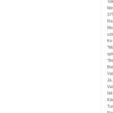
Tok
Vitamīni suņiem un kaķiem
Met
Veterinārie palīglīdzekļi suņiem un
375
kaķiem
Raž
Mon
Zobu kopšanas līdzekļi suņiem un
uzt
kaķiem
Ko
Zivju eļļas suņiem un kaķiem
“Mū
spī
“Be
Bie
Vai
Jā,
Vai
Nē,
Kād
Tun
Pas