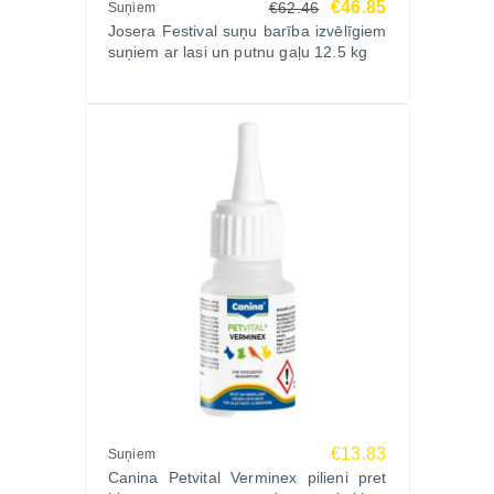
€46.85
€62.46
Suņiem
Josera Festival suņu barība izvēlīgiem
suņiem ar lasi un putnu gaļu 12.5 kg
€13.83
Suņiem
Canina Petvital Verminex pilieni pret