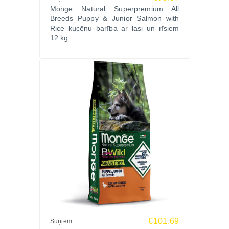
Monge Natural Superpremium All
jomā.
Breeds Puppy & Junior Salmon with
Pasūtiet MONGE Puppy Junior Pork barību
Rice kucēnu barība ar lasi un rīsiem
12 kg
Zoopasaule.lv – laba cena un ātra piegāde visā
Latvijā!
€101.69
Suņiem