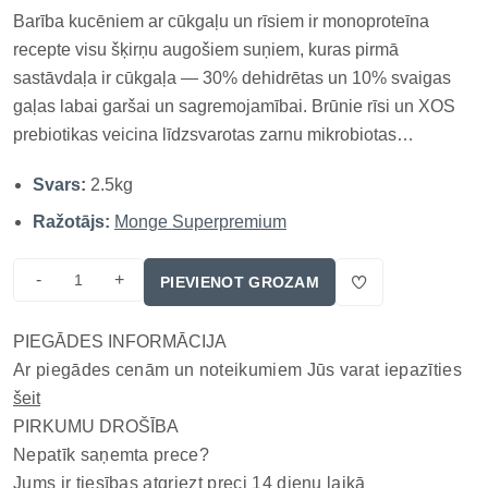
Barība kucēniem ar cūkgaļu un rīsiem ir monoproteīna
recepte visu šķirņu augošiem suņiem, kuras pirmā
sastāvdaļa ir cūkgaļa — 30% dehidrētas un 10% svaigas
gaļas labai garšai un sagremojamībai. Brūnie rīsi un XOS
prebiotikas veicina līdzsvarotas zarnu mikrobiotas
uzturēšanu, bet saulespuķu sēklas papildina maltīti ar
Svars:
2.5kg
omega-6 taukskābēm un E vitamīnu. Glikozamīns,
hondroitīns un sabalansēta kalcija...
Ražotājs:
Monge Superpremium
-
+
PIEVIENOT GROZAM
PIEGĀDES INFORMĀCIJA
Ar piegādes cenām un noteikumiem Jūs varat iepazīties
šeit
PIRKUMU DROŠĪBA
Nepatīk saņemta prece?
Jums ir tiesības atgriezt preci 14 dienu laikā