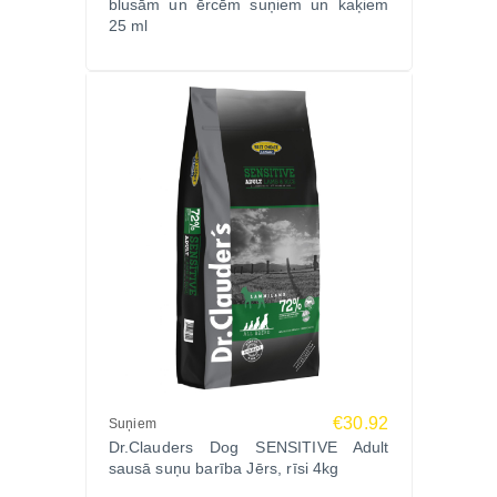
blusām un ērcēm suņiem un kaķiem
25 ml
€30.92
Suņiem
Dr.Clauders Dog SENSITIVE Adult
sausā suņu barība Jērs, rīsi 4kg