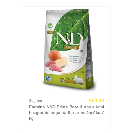
€69.80
Suņiem
Farmina N&D Prime Boar & Apple Mini
bezgraudu suņu barība ar mežacūku 7
kg