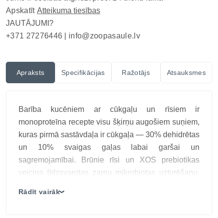
Apskatīt
Atteikuma tiesības
JAUTĀJUMI?
+371 27276446 |
info@zoopasaule.lv
Apraksts
Specifikācijas
Ražotājs
Atsauksmes
Barība kucēniem ar cūkgaļu un rīsiem ir
monoproteīna recepte visu šķirņu augošiem suņiem,
kuras pirmā sastāvdaļa ir cūkgaļa — 30% dehidrētas
un 10% svaigas gaļas labai garšai un
sagremojamībai. Brūnie rīsi un XOS prebiotikas
veicina līdzsvarotas zarnu mikrobiotas uzturēšanu,
bet saulespuķu sēklas papildina maltīti ar omega-6
Rādīt vairāk
❯
taukskābēm un E vitamīnu. Glikozamīns, hondroitīns
un sabalansēta kalcija un fosfora attiecība atbalsta