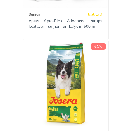
€56.22
Suņiem
Aptus Apto-Flex Advanced sīrups
locītavām suņiem un kaķiem 500 ml
-25%