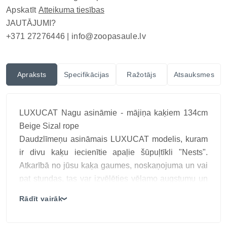
Apskatīt
Atteikuma tiesības
JAUTĀJUMI?
+371 27276446 |
info@zoopasaule.lv
Apraksts
Specifikācijas
Ražotājs
Atsauksmes
LUXUCAT Nagu asināmie - mājiņa kaķiem 134cm
Beige Sizal rope
Daudzlīmeņu asināmais LUXUCAT modelis, kuram
ir divu kaķu iecienītie apaļie šūpuļtīkli "Nests".
Atkarībā no jūsu kaķa gaumes, noskaņojuma un vai
pat stundas, tas var izvēlēties vēlamo augstumu un
atpūtas vietas veidu. Konstrukcijā iekļauts 80 cm
Rādīt vairāk
❯
augsts stabiņš, kas ļaus jūsu kaķa manikīram kļūt
ērtam un vieglam.