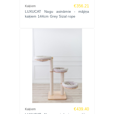
Apaļa plāksne: 45 cm diametrā
€356.21
Kaķiem
Apaļa gulta - ārējais diametrs 50cm, iekšējais
LUXUCAT Nagu asināmie - mājiņa
diametrs 38cm
kaķiem 144cm Grey Sizal rope
Pieejams bēšā krāsā
Augstums 134
Platums 113
Dziļums 86
Svars 22
€439.40
Kaķiem