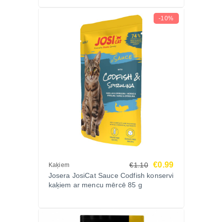
-10%
€0.99
€1.10
Kaķiem
Josera JosiCat Sauce Codfish konservi
kaķiem ar mencu mērcē 85 g