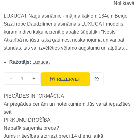
Noliktavā
LUXUCAT Nagu asināmie - mājiņa kaķiem 134cm Beige
Sizal rope Daudzlīmeņu asināmais LUXUCAT modelis,
kuram ir divu kaķu iecienītie apaļie šūpuļtīkli "Nests".
Atkarībā no jūsu kaķa gaumes, noskaņojuma un vai pat
stundas, tas var izvēlēties vēlamo augstumu un atpūtas
vietas veidu. Konstrukcijā iekļauts 80 cm augsts stabiņš,
Ražotājs:
Luxucat
kas ļaus jūsu kaķa manikīram kļūt ērtam un vieglam. Koka
detaļas var dezinfic...
-
+
REZERVĒT
PIEGĀDES INFORMĀCIJA
Ar piegādes cenām un noteikumiem Jūs varat iepazīties
šeit
PIRKUMU DROŠĪBA
Nepatīk saņemta prece?
Jums ir tiesības atgriezt preci 14 dienu laikā