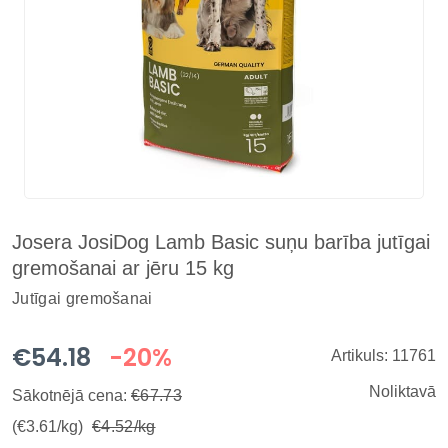
Josera JosiDog Lamb Basic suņu barība jutīgai
gremošanai ar jēru 15 kg
Jutīgai gremošanai
€54.18
-20%
Artikuls: 11761
Noliktavā
Sākotnējā cena:
€67.73
(€3.61/kg)
€4.52/kg