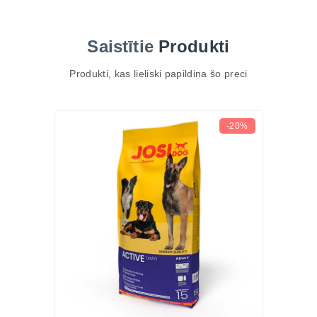
TOP 3 ieguvumi
Vieglāk sagremojama barība ar jēra proteīnu jutīgai
Saistītie
Produkti
gremošanai
75% dzīvnieku izcelsmes proteīna muskuļu
Produkti, kas lieliski papildina šo preci
uzturēšanai
LIFE PROTECT komplekss imunitātei, sirds un
locītavu veselībai
-20%
Galvenās īpašības
Pilnvērtīga sausā barība pieaugušiem suņiem ar
vidēju aktivitāti
21% jēra proteīna augstai sagremojamībai
75% dzīvnieku proteīna no kopproteīna
L-karnitīns vielmaiņas un enerģijas atbalstam
LIFE PROTECT komplekss imunitātei un locītavām
Piemērota suņiem ar jutīgu gremošanu
Nesatur soju, cukuru, piena produktus un mākslīgās
piedevas