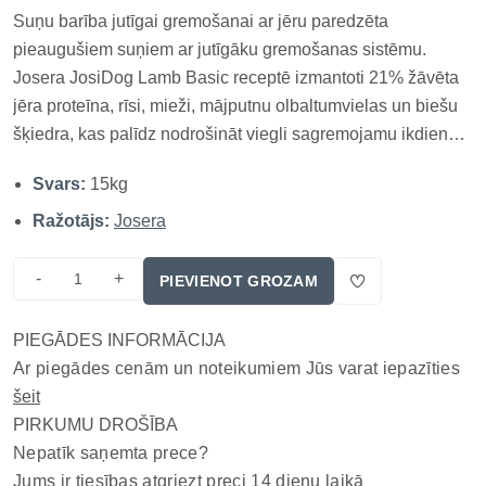
Suņu barība jutīgai gremošanai ar jēru paredzēta
pieaugušiem suņiem ar jutīgāku gremošanas sistēmu.
Josera JosiDog Lamb Basic receptē izmantoti 21% žāvēta
jēra proteīna, rīsi, mieži, mājputnu olbaltumvielas un biešu
šķiedra, kas palīdz nodrošināt viegli sagremojamu ikdienas
uzturu, uztur gremošanas sistēmas līdzsvaru un sniedz
Svars:
15kg
sunim nepieciešamās uzturvielas katru dienu. TOP 3
ieguvumi Vieglāk sag...
Ražotājs:
Josera
-
+
PIEVIENOT GROZAM
PIEGĀDES INFORMĀCIJA
Ar piegādes cenām un noteikumiem Jūs varat iepazīties
šeit
PIRKUMU DROŠĪBA
Nepatīk saņemta prece?
Jums ir tiesības atgriezt preci 14 dienu laikā