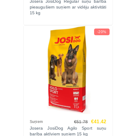
Josera JosiDog Regular suņu barība
pieaugušiem suņiem ar vidēju aktivitāti
Ja sunim tiek doti kārumi, dienas barības daudzums
15 kg
jāsamazina. Vienmēr nodrošiniet sunim pieejamu
svaigu dzeramo ūdeni.
Ražotājs
-20%
Josera GmbH (Vācija) – uzticams dzīvnieku barības
ražotājs ar vairāk nekā 80 gadu pieredzi, kas
nodrošina sabalansētu un kvalitatīvu uzturu suņiem.
Ko saka suņu saimnieki?
“Lieliska izvēle sunim ar jutīgu gremošanu –
problēmas pazuda.”
“Sunim patīk garša un kažoks kļuva spīdīgāks.”
“Labs sastāvs un lieliska panesamība.”
Biežāk uzdotie jautājumi (FAQ)
Vai šī barība piemērota suņiem ar jutīgu kuņģi?
Jā, jēra proteīns ir viegli sagremojams un labi
€41.42
€51.78
Suņiem
panesams jutīgiem suņiem.
Josera JosiDog Agilo Sport suņu
Vai barība palīdz uzturēt muskuļu masu?
barība aktīviem suņiem 15 kg