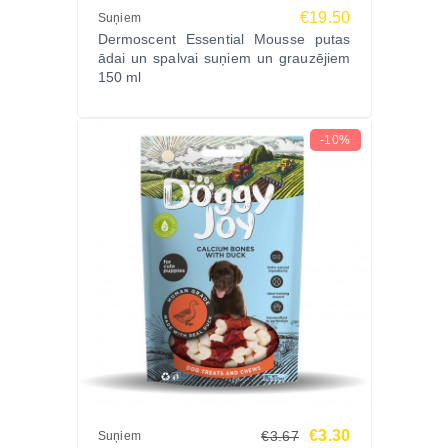
€19.50
Suņiem
Dermoscent Essential Mousse putas
ādai un spalvai suņiem un grauzējiem
150 ml
-10%
€3.30
€3.67
Suņiem