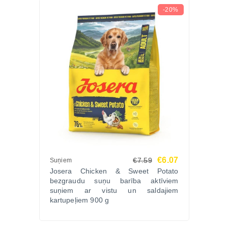
-20%
€6.07
€7.59
Suņiem
Josera Chicken & Sweet Potato
bezgraudu suņu barība aktīviem
suņiem ar vistu un saldajiem
kartupeļiem 900 g