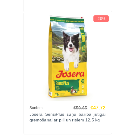
Jā, augstais dzīvnieku proteīna saturs palīdz uzturēt
muskuļu tonusu.
-20%
Vai šo barību var lietot ilgstoši?
Jā, tā ir pilnvērtīga ikdienas barība pieaugušiem
suņiem.
Pasūti Zoopasaule.lv internetveikalā
Pasūti JOSERA JosiDog Lamb Basic 15kg
Zoopasaule.lv internetveikalā un nodrošini savam
sunim sabalansētu un viegli sagremojamu uzturu. Ja
rodas jautājumi par suņa uzturu vai piemērotāko
barības izvēli, iespējams saņemt arī speciālista
konsultāciju.
Apskati
Josera barību lielo šķirņu suņiem
Zoopasaule.lv internetveikalā.
€47.72
€59.65
Suņiem
Josera SensiPlus suņu barība jutīgai
gremošanai ar pīli un rīsiem 12.5 kg