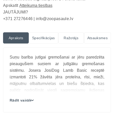
Apskatīt
Atteikuma tiesības
JAUTĀJUMI?
+371 27276446 |
info@zoopasaule.lv
Apraksts
Specifikācijas
Ražotājs
Atsauksmes
Suņu barība jutīgai gremošanai ar jēru paredzēta
pieaugušiem suņiem ar jutīgāku gremošanas
sistēmu. Josera JosiDog Lamb Basic receptē
izmantoti 21% žāvēta jēra proteīna, rīsi, mieži,
mājputnu olbaltumvielas un biešu šķiedra, kas
palīdz nodrošināt viegli sagremojamu ikdienas
uzturu, uztur gremošanas sistēmas līdzsvaru un
Rādīt vairāk
❯
sniedz sunim nepieciešamās uzturvielas katru
dienu.