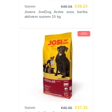
Ražota Vācijā pēc augstiem kvalitātes standartiem
€39.23
€49.04
Suņiem
Sastāvs
Josera JosiDog Active suņu barība
Pilngraudu kukurūza, žāvēts jēra proteīns (21%), rīsi,
aktīviem suņiem 15 kg
mieži, mājputnu tauki, žāvētas mājputnu
olbaltumvielas, biešu šķiedra, hidrolizēts dzīvnieku
proteīns, minerālvielas, raugs.
-20%
Analītiskās sastāvdaļas
Kopproteīni 22%, koptauki 14%, koppelni 8%,
kopšķiedrvielas 2,5%.
Uzturvērtības piedevas uz kg
A vitamīns 20 000 SV, D3 vitamīns 1500 SV, E
vitamīns 180 mg, B grupas vitamīni, biotīns 800 µg,
L-karnitīns 200 mg, dzelzs 175 mg, cinks 150 mg,
selēns 0,25 mg, taurīns 1000 mg.
Barošanas ieteikumi
Barības dienas normu pielāgo suņa svaram,
vecumam un aktivitātes līmenim, ievērojot ražotāja
€37.33
€46.66
Suņiem
norādījumus uz iepakojuma.