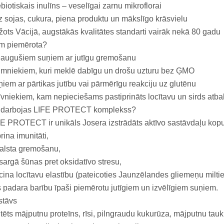
biotiskais inulīns – veselīgai zarnu mikroflorai
 sojas, cukura, piena produktu un mākslīgo krāsvielu
ots Vācijā, augstākās kvalitātes standarti vairāk nekā 80 gadu
m piemērota?
eaugušiem suņiem ar jutīgu gremošanu
mniekiem, kuri meklē dabīgu un drošu uzturu bez ĢMO
iem ar pārtikas jutību vai pārmērīgu reakciju uz glutēnu
vniekiem, kam nepieciešams pastiprināts locītavu un sirds atba
 darbojas LIFE PROTECT komplekss?
E PROTECT ir unikāls Josera izstrādāts aktīvo sastāvdaļu kop
prina imunitāti,
alsta gremošanu,
sargā šūnas pret oksidatīvo stresu,
cina locītavu elastību (pateicoties Jaunzēlandes gliemeņu milt
 padara barību īpaši piemērotu jutīgiem un izvēlīgiem suņiem.
stāvs
tēts mājputnu proteīns, rīsi, pilngraudu kukurūza, mājputnu tauk