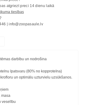
bas atgriezt preci 14 dienu laikā
eikuma tiesības
?
446 |
info@zoopasaule.lv
istēmas darbību un nodrošina
oteīnu īpatsvaru (80% no kopproteīna)
ikrofloru un optimālu uzturvielu uzsūkšanos.
uņiem
ga masa
u veselību