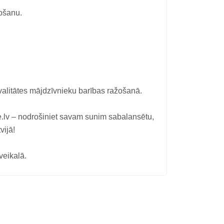
mošanu.
alitātes mājdzīvnieku barības ražošanā.
 – nodrošiniet savam sunim sabalansētu,
vijā!
veikalā.