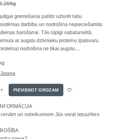
3.24/kg
jutīgai gremošanai palīdz uzturēt labu
sistēmas darbību un nodrošina nepieciešamās
ikdienas barošanai. Tās rūpīgi sabalansētā,
ormula ar augstu dzīvnieku proteīnu īpatsvaru
roteīna) nodrošina ne tikai augstu
u, bet arī veselīgu zarnu mikrofloru un
kg
urvielu uzsūkšanos. Galvenās priekšrocības
 viegli sagre...
Josera
+
PIEVIENOT GROZAM
INFORMĀCIJA
 cenām un noteikumiem Jūs varat iepazīties
ROŠĪBA
emta prece?