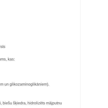
lsts
ums, kas:
iem un glikozaminoglikāniem).
i, biešu šķiedra, hidrolizēts mājputnu