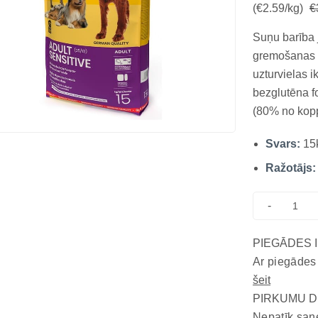
(€2.59/kg)
€
Suņu barība 
gremošanas 
uzturvielas 
bezglutēna f
(80% no kopp
sagremojamīb
Svars:
15
optimālu uzt
Bezglutēna un
Ražotājs:
-
PIEGĀDES 
Ar piegādes
šeit
PIRKUMU D
Nepatīk saņ