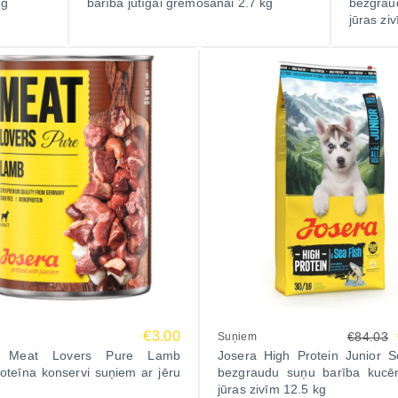
 g
barība jutīgai gremošanai 2.7 kg
bezgrau
jūras zi
€3.00
€84.03
Suņiem
a Meat Lovers Pure Lamb
Josera High Protein Junior S
teīna konservi suņiem ar jēru
bezgraudu suņu barība kucē
jūras zivīm 12.5 kg