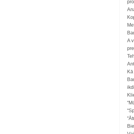
pro
Vitamīni suņiem un kaķiem
Ana
Veterinārie palīglīdzekļi suņiem un
Kop
kaķiem
Met
Bar
Zobu kopšanas līdzekļi suņiem un
A v
kaķiem
pre
Zivju eļļas suņiem un kaķiem
Te
Ant
Kā 
Bar
ikd
Kl
“Mū
“Sp
“Āt
Bie
Va