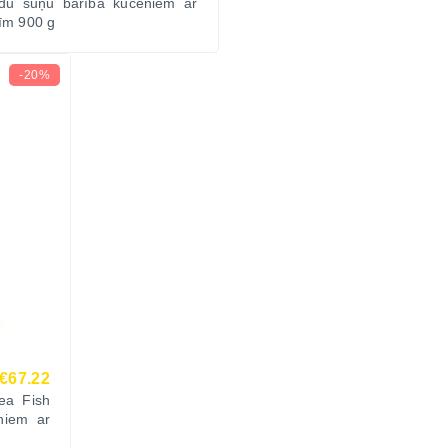
du suņu barība kucēniem ar
vīm 900 g
-20%
€67.22
ea Fish
niem ar