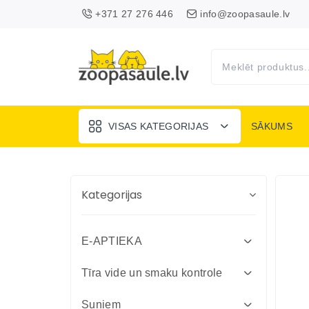
+371 27 276 446
info@zoopasaule.lv
VISAS KATEGORIJAS
SĀKUMS
Kategorijas
E-APTIEKA
Attārpošanas līdzekļi suņiem un
Tīra vide un smaku kontrole
kaķiem
Absorbenti un dezinfekcija fermām
Suņiem