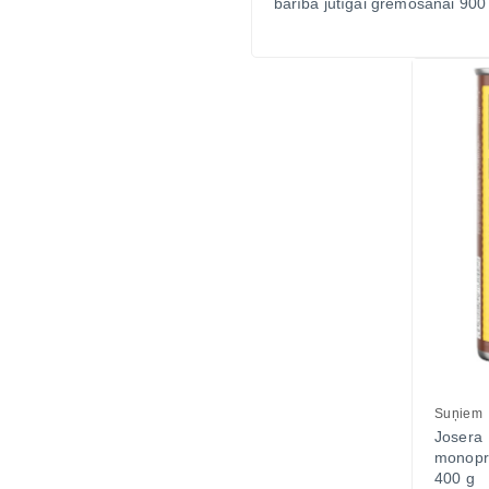
barība jutīgai gremošanai 900
Suņiem
Joser
monopro
400 g