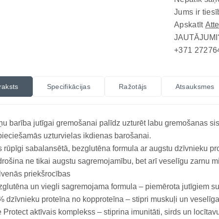
Jums ir tiesī
Apskatīt
Att
JAUTĀJUMI
+371 27276
raksts
Specifikācijas
Ražotājs
Atsauksmes
u barība jutīgai gremošanai palīdz uzturēt labu gremošanas s
ieciešamās uzturvielas ikdienas barošanai.
 rūpīgi sabalansētā, bezglutēna formula ar augstu dzīvnieku pr
rošina ne tikai augstu sagremojamību, bet arī veselīgu zarnu m
venās priekšrocības
glutēna un viegli sagremojama formula – piemērota jutīgiem s
 dzīvnieku proteīna no kopproteīna – stipri muskuļi un veselī
e Protect aktīvais komplekss – stiprina imunitāti, sirds un locītav