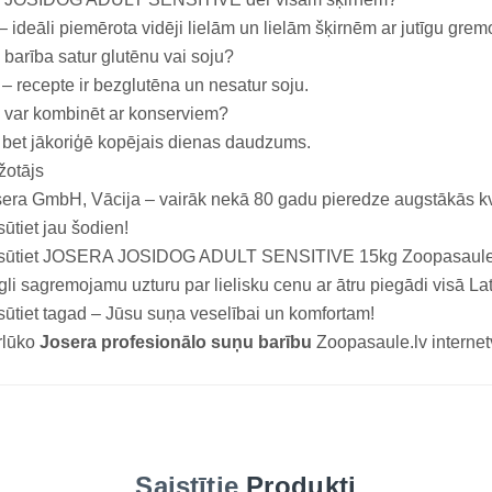
– ideāli piemērota vidēji lielām un lielām šķirnēm ar jutīgu gre
 barība satur glutēnu vai soju?
– recepte ir bezglutēna un nesatur soju.
 var kombinēt ar konserviem?
 bet jākoriģē kopējais dienas daudzums.
žotājs
era GmbH, Vācija – vairāk nekā 80 gadu pieredze augstākās kv
ūtiet jau šodien!
sūtiet JOSERA JOSIDOG ADULT SENSITIVE 15kg Zoopasaule.lv
gli sagremojamu uzturu par lielisku cenu ar ātru piegādi visā Lat
ūtiet tagad – Jūsu suņa veselībai un komfortam!
rlūko
Josera profesionālo suņu barību
Zoopasaule.lv internet
Saistītie
Produkti