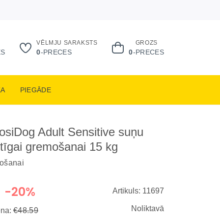
VĒLMJU SARAKSTS
GROZS
ES
0
-PRECES
0
-PRECES
KA
PIEGĀDE
osiDog Adult Sensitive suņu
utīgai gremošanai 15 kg
mošanai
-20%
Artikuls: 11697
Noliktavā
ena:
€48.59