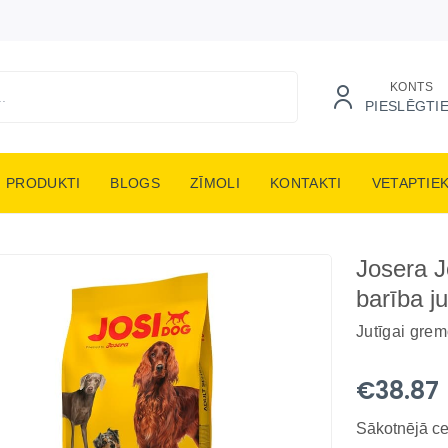
KONTS
PIESLĒGTI
PRODUKTI
BLOGS
ZĪMOLI
KONTAKTI
VETAPTIE
Josera J
barība j
Jutīgai gre
€38.87
Sākotnējā c