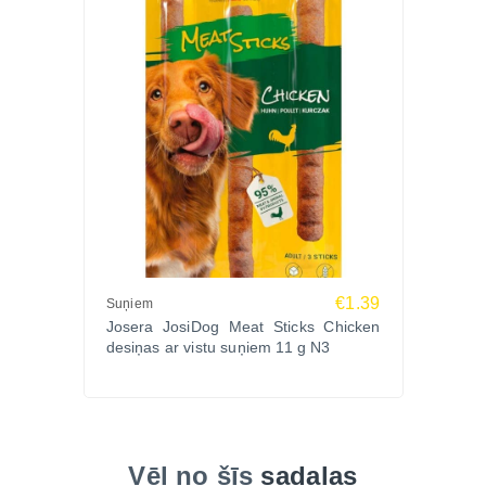
€1.39
Suņiem
Josera JosiDog Meat Sticks Chicken
desiņas ar vistu suņiem 11 g N3
Vēl no šīs
sadaļas