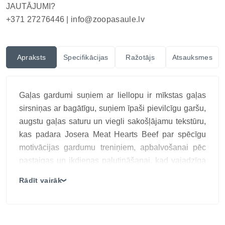
JAUTĀJUMI?
+371 27276446 |
info@zoopasaule.lv
Apraksts
Specifikācijas
Ražotājs
Atsauksmes
Gaļas gardumi suņiem ar liellopu ir mīkstas gaļas
sirsniņas ar bagātīgu, suņiem īpaši pievilcīgu garšu,
augstu gaļas saturu un viegli sakošļājamu tekstūru,
kas padara Josera Meat Hearts Beef par spēcīgu
motivācijas gardumu treniņiem, apbalvošanai pēc
pastaigas un ikdienas palutināšanai, kad vajadzīga
izteiksmīga gaļas uzkoda ar ērtu porcijas izmēru.
Rādīt vairāk
❯
Mīksti, nelieli kumosiņi ar 90% gaļas, tai skaitā 30%
liellopa, nodrošina augstu barības vērtību un garšas
baudījumu. Graudus nesaturošā formula piemērota