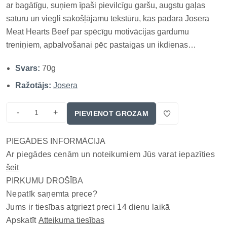
ar bagātīgu, suņiem īpaši pievilcīgu garšu, augstu gaļas
saturu un viegli sakošļājamu tekstūru, kas padara Josera
Meat Hearts Beef par spēcīgu motivācijas gardumu
treniņiem, apbalvošanai pēc pastaigas un ikdienas
palutināšanai, kad vajadzīga izteiksmīga gaļas uzkoda ar
Svars:
70g
ērtu porcijas izmēru. Mīksti, nelieli kumosiņi ar 90% gaļas,
tai skait...
Ražotājs:
Josera
-
+
PIEVIENOT GROZAM
PIEGĀDES INFORMĀCIJA
Ar piegādes cenām un noteikumiem Jūs varat iepazīties
šeit
PIRKUMU DROŠĪBA
Nepatīk saņemta prece?
Jums ir tiesības atgriezt preci 14 dienu laikā
Apskatīt
Atteikuma tiesības