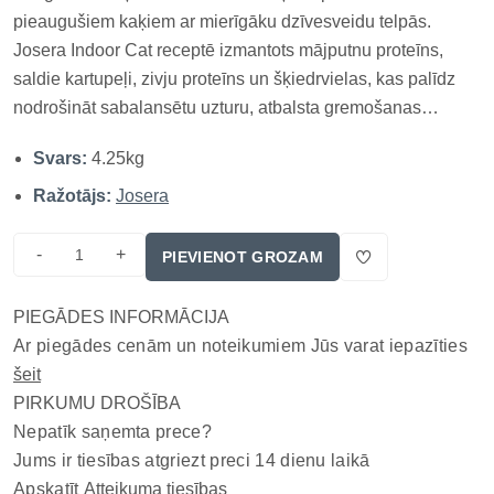
pieaugušiem kaķiem ar mierīgāku dzīvesveidu telpās.
Josera Indoor Cat receptē izmantots mājputnu proteīns,
saldie kartupeļi, zivju proteīns un šķiedrvielas, kas palīdz
nodrošināt sabalansētu uzturu, atbalsta gremošanas
sistēmas darbību un palīdz uzturēt optimālu ķermeņa svaru
Svars:
4.25kg
ikdienā. Josera Indoor Cat ir super premium klases kaķu
barība istabas kaķie...
Ražotājs:
Josera
-
+
PIEVIENOT GROZAM
PIEGĀDES INFORMĀCIJA
Ar piegādes cenām un noteikumiem Jūs varat iepazīties
šeit
PIRKUMU DROŠĪBA
Nepatīk saņemta prece?
Jums ir tiesības atgriezt preci 14 dienu laikā
Apskatīt
Atteikuma tiesības