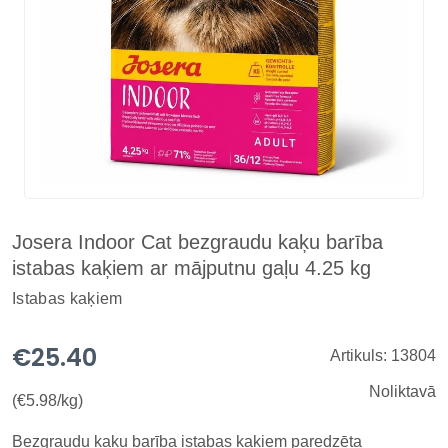
Josera Indoor Cat bezgraudu kaķu barība
istabas kaķiem ar mājputnu gaļu 4.25 kg
Istabas kaķiem
€25.40
Artikuls: 13804
Noliktavā
(€5.98/kg)
Bezgraudu kaķu barība istabas kaķiem paredzēta