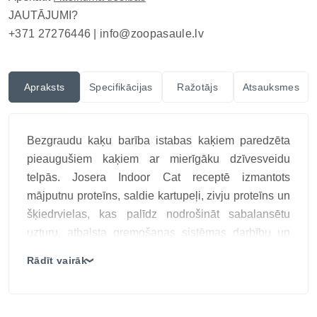
JAUTĀJUMI?
+371 27276446 |
info@zoopasaule.lv
Apraksts
Specifikācijas
Ražotājs
Atsauksmes
Bezgraudu kaķu barība istabas kaķiem paredzēta
pieaugušiem kaķiem ar mierīgāku dzīvesveidu
telpās. Josera Indoor Cat receptē izmantots
mājputnu proteīns, saldie kartupeļi, zivju proteīns un
šķiedrvielas, kas palīdz nodrošināt sabalansētu
uzturu, atbalsta gremošanas sistēmas darbību un
palīdz uzturēt optimālu ķermeņa svaru ikdienā.
Rādīt vairāk
❯
Josera Indoor Cat ir super premium klases kaķu
barība istabas kaķiem, kas nodrošina sabalansētu
uzturu, veselīgu svaru un labu gremošanu ikdienā.