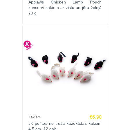
Applaws Chicken Lamb Pouch
konservi kaķiem ar vistu un jēru želejā
70 g
€6.90
Kaķiem
JK pelītes no truša kažokādas kaķiem
4.5 cm, 12 gab.