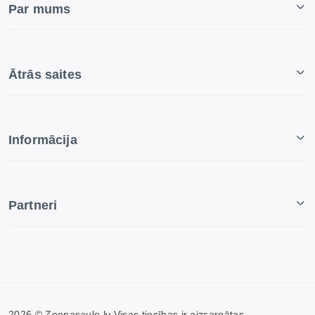
Par mums
Ātrās saites
Informācija
Partneri
2026 © Zoopasaule.lv Visas tiesības ir aizsargātas.