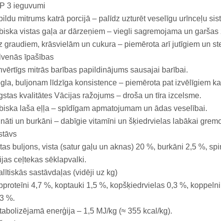
P 3 ieguvumi
ildu mitrums katrā porcijā – palīdz uzturēt veselīgu urīnceļu sis
iska vistas gaļa ar dārzeņiem – viegli sagremojama un garšas
 graudiem, krāsvielām un cukura – piemērota arī jutīgiem un ste
lvenās īpašības
nvērtīgs mitrās barības papildinājums sausajai barībai.
gla, buljonam līdzīga konsistence – piemērota pat izvēlīgiem k
stas kvalitātes Vācijas ražojums – droša un tīra izcelsme.
iska laša eļļa – spīdīgam apmatojumam un ādas veselībai.
nāti un burkāni – dabīgie vitamīni un šķiedrvielas labākai grem
stāvs
tas buljons, vista (satur gaļu un aknas) 20 %, burkāni 2,5 %, spin
ijas ceļtekas sēklapvalki.
lītiskās sastāvdaļas (vidēji uz kg)
proteīni 4,7 %, koptauki 1,5 %, kopšķiedrvielas 0,3 %, koppelni 
3 %.
abolizējamā enerģija – 1,5 MJ/kg (≈ 355 kcal/kg).