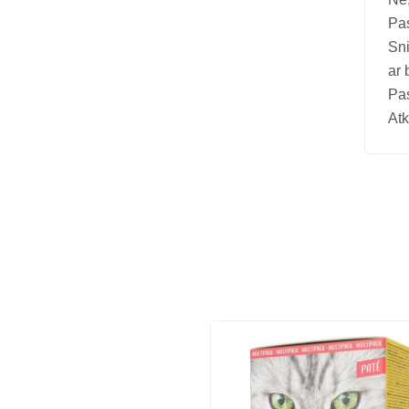
Pas
Sn
ar 
Pas
Atk