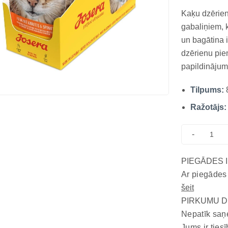
Kaķu dzēriens
gabaliņiem, 
un bagātina 
dzērienu pie
papildinājumu
kaķa uzturu.
Tilpums:
klases vista
gabaliņus, dā
Ražotājs:
-
PIEGĀDES 
Ar piegādes
šeit
PIRKUMU D
Nepatīk saņ
Jums ir tiesī