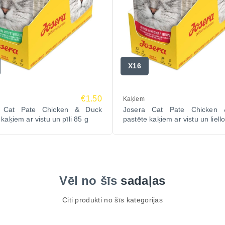
X16
€1.50
Kaķiem
a Cat Pate Chicken & Duck
Josera Cat Pate Chicken 
 kaķiem ar vistu un pīli 85 g
pastēte kaķiem ar vistu un liell
Vēl no šīs
sadaļas
Citi produkti no šīs kategorijas