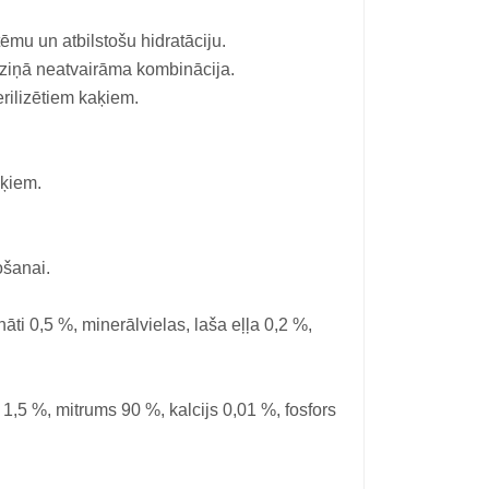
tēmu un atbilstošu hidratāciju.
 ziņā neatvairāma kombinācija.
rilizētiem kaķiem.
aķiem.
ošanai.
āti 0,5 %, minerālvielas, laša eļļa 0,2 %,
1,5 %, mitrums 90 %, kalcijs 0,01 %, fosfors