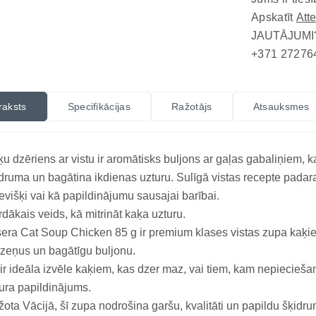
Apskatīt
Att
JAUTĀJUMI
+371 27276
raksts
Specifikācijas
Ražotājs
Atsauksmes
u dzēriens ar vistu ir aromātisks buljons ar gaļas gabaliņiem, 
druma un bagātina ikdienas uzturu. Sulīgā vistas recepte pada
evišķi vai kā papildinājumu sausajai barībai.
dākais veids, kā mitrināt kaķa uzturu.
era Cat Soup Chicken 85 g ir premium klases vistas zupa kaķie
zeņus un bagātīgu buljonu.
ir ideāla izvēle kaķiem, kas dzer maz, vai tiem, kam nepiecieš
ura papildinājums.
ota Vācijā, šī zupa nodrošina garšu, kvalitāti un papildu šķidr