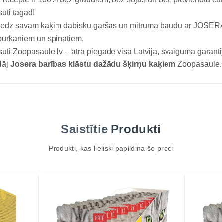
ūti tagad!
iedz savam kaķim dabisku garšas un mitruma baudu ar JOSE
burkāniem un spinātiem.
ūti Zoopasaule.lv – ātra piegāde visā Latvijā, svaiguma garantij
lāj
Josera barības klāstu dažādu šķirņu kaķiem
Zoopasaule.l
Saistītie
Produkti
Produkti, kas lieliski papildina šo preci