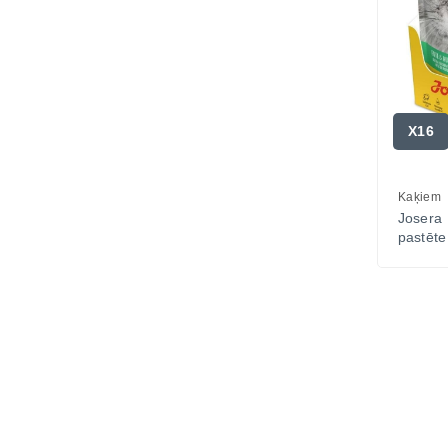
X16
Kaķiem
Joser
pastēte