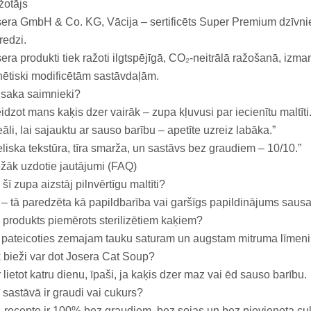
žotājs
era GmbH & Co. KG, Vācija – sertificēts Super Premium dzīvnie
redzi.
era produkti tiek ražoti ilgtspējīgā, CO₂-neitrālā ražošanā, izman
ētiski modificētām sastāvdaļām.
 saka saimnieki?
idzot mans kaķis dzer vairāk – zupa kļuvusi par iecienītu maltīti.
eāli, lai sajauktu ar sauso barību – apetīte uzreiz labāka.”
eliska tekstūra, tīra smarža, un sastāvs bez graudiem – 10/10.”
žāk uzdotie jautājumi (FAQ)
 šī zupa aizstāj pilnvērtīgu maltīti?
– tā paredzēta kā papildbarība vai garšīgs papildinājums sausaj
 produkts piemērots sterilizētiem kaķiem?
 pateicoties zemajam tauku saturam un augstam mitruma līmen
 bieži var dot Josera Cat Soup?
 lietot katru dienu, īpaši, ja kaķis dzer maz vai ēd sauso barību.
 sastāvā ir graudi vai cukurs?
 recepte ir 100% bez graudiem, bez sojas un bez pievienota cu