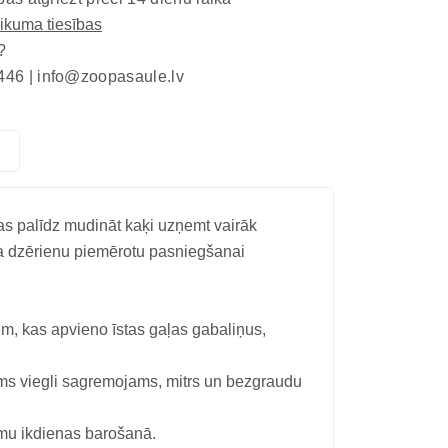
eikuma tiesības
?
446 |
info@zoopasaule.lv
kas palīdz mudināt kaķi uzņemt vairāk
ra dzērienu piemērotu pasniegšanai
m, kas apvieno īstas gaļas gabaliņus,
ams viegli sagremojams, mitrs un bezgraudu
umu ikdienas barošanā.