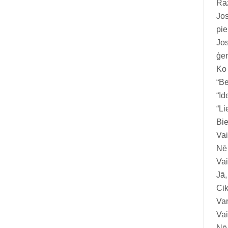
Ra
Vitamīni suņiem un kaķiem
Jos
Veterinārie palīglīdzekļi suņiem un
pie
kaķiem
Jos
ģen
Zobu kopšanas līdzekļi suņiem un
Ko
kaķiem
“Be
Zivju eļļas suņiem un kaķiem
“Id
“Li
Bie
Vai
Nē 
Vai
Jā,
Cik
Var
Vai
Nē,