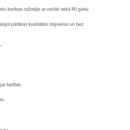
ku barības ražotājs ar vairāk nekā 80 gadu
tojot pārtikas kvalitātes izejvielas un bez
”
ai barībai.
im.
kura.