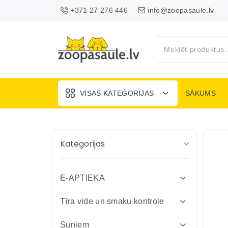
+371 27 276 446
info@zoopasaule.lv
VISAS KATEGORIJAS
SĀKUMS
Kategorijas
E-APTIEKA
Attārpošanas līdzekļi suņiem un
Tīra vide un smaku kontrole
kaķiem
Absorbenti un dezinfekcija fermām
Suņiem