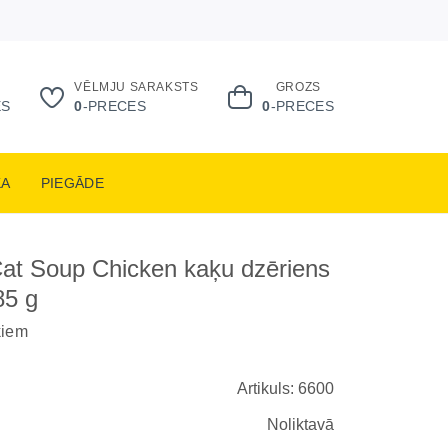
VĒLMJU SARAKSTS
GROZS
ES
0
-PRECES
0
-PRECES
KA
PIEGĀDE
at Soup Chicken kaķu dzēriens
85 g
ķiem
Artikuls: 6600
Noliktavā