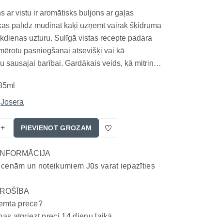
 ar vistu ir aromātisks buljons ar gaļas
kas palīdz mudināt kaķi uzņemt vairāk šķidruma
ikdienas uzturu. Sulīgā vistas recepte padara
mērotu pasniegšanai atsevišķi vai kā
 sausajai barībai. Gardākais veids, kā mitrināt
 Josera Cat Soup Chicken 85 g ir premium
85ml
s zupa kaķiem, kas apvieno īstas gaļas
rz...
Josera
+
PIEVIENOT GROZAM
INFORMĀCIJA
 cenām un noteikumiem Jūs varat iepazīties
ROŠĪBA
emta prece?
bas atgriezt preci 14 dienu laikā