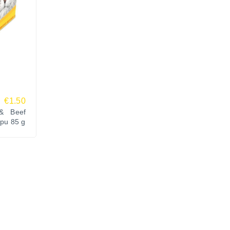
€1.50
& Beef
opu 85 g