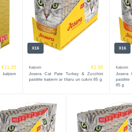
X16
X16
€11.35
€1.50
Kaķiem
Kaķiem
e kaķiem
Josera Cat Pate Turkey & Zucchini
Josera 
pastēte kaķiem ar tītaru un cukini 85 g
pastēte
85 g