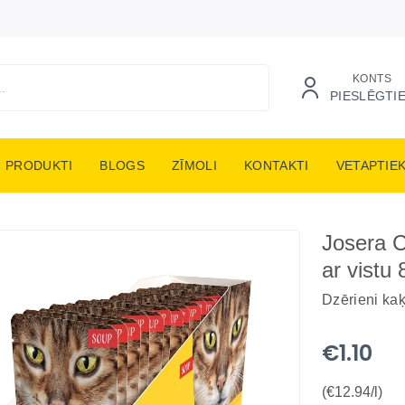
KONTS
PIESLĒGTI
PRODUKTI
BLOGS
ZĪMOLI
KONTAKTI
VETAPTIE
Josera C
ar vistu 
Dzērieni ka
€1.10
(€12.94/l)