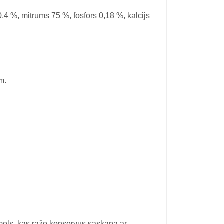
,4 %, mitrums 75 %, fosfors 0,18 %, kalcijs
m.
mols, kas ražo konservus saskaņā ar