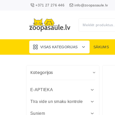
+371 27 276 446
info@zoopasaule.lv
VISAS KATEGORIJAS
SĀKUMS
Kategorijas
E-APTIEKA
Attārpošanas līdzekļi suņiem un
Tīra vide un smaku kontrole
kaķiem
Absorbenti un dezinfekcija fermām
Suņiem