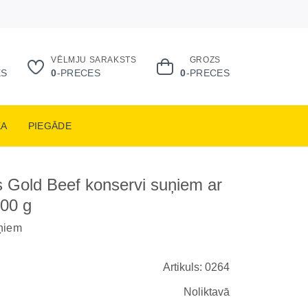
VĒLMJU SARAKSTS
GROZS
ES
0
-PRECES
0
-PRECES
KA
PIEGĀDE
 Gold Beef konservi suņiem ar
800 g
ņiem
Artikuls: 0264
Noliktavā