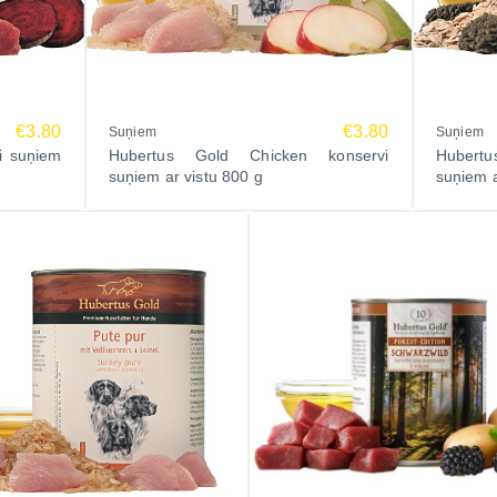
€3.80
€3.80
Suņiem
Suņiem
i suņiem
Hubertus Gold Chicken konservi
Hubert
suņiem ar vistu 800 g
suņiem a