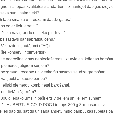
ngriem Eiropas kvalitātes standartiem, izmantojot dabīgas izejvi
 saka suņu saimnieki?
ti laba smarža un redzami daudz gaļas.”
ns ēd ar lielu apetīti.”
tīk, ka nav graudu un lieku piedevu.”
bs sastāvs par saprātīgu cenu.”
žāk uzdotie jautājumi (FAQ)
 šie konservi ir pilnvērtīgi?
 tie nodrošina visas nepieciešamās uzturvielas ikdienas baroša
 piemēroti jutīgiem suņiem?
 bezgraudu recepte un vienkāršs sastāvs saudzē gremošanu.
 var jaukt ar sauso barību?
 lieliski piemēroti kombinētai barošanai.
 der lielām šķirnēm?
 800 g iepakojums ir īpaši ērts vidējiem un lieliem suņiem.
sūti HUBERTUS GOLD DOG Liellops 800 g Zoopasaule.lv
ēlies dabīgu, sātīgu un sabalansētu mitro barību, kas rūpējas p