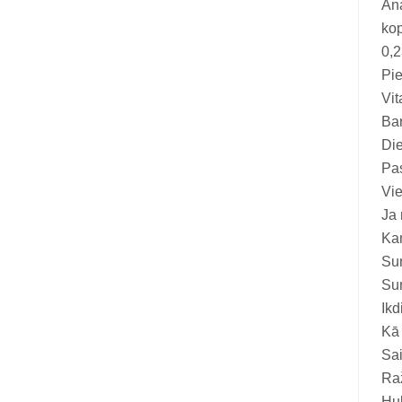
Ana
Vitamīni suņiem un kaķiem
kop
Veterinārie palīglīdzekļi suņiem un
0,2
kaķiem
Pie
Vit
Zobu kopšanas līdzekļi suņiem un
Bar
kaķiem
Die
Zivju eļļas suņiem un kaķiem
Pas
Vie
Ja 
Kam
Suņ
Su
Ikd
Kā 
Sai
Ra
Hub