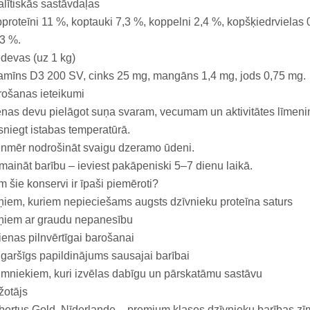
lītiskās sastāvdaļas
proteīni 11 %, koptauki 7,3 %, koppelni 2,4 %, kopšķiedrvielas 0
3 %.
devas (uz 1 kg)
amīns D3 200 SV, cinks 25 mg, mangāns 1,4 mg, jods 0,75 mg.
ošanas ieteikumi
nas devu pielāgot suņa svaram, vecumam un aktivitātes līmeni
niegt istabas temperatūrā.
nmēr nodrošināt svaigu dzeramo ūdeni.
maināt barību – ieviest pakāpeniski 5–7 dienu laikā.
 šie konservi ir īpaši piemēroti?
iem, kuriem nepieciešams augsts dzīvnieku proteīna saturs
ņiem ar graudu nepanesību
ienas pilnvērtīgai barošanai
garšīgs papildinājums sausajai barībai
mniekiem, kuri izvēlas dabīgu un pārskatāmu sastāvu
žotājs
ertus Gold, Nīderlande – premium klases dzīvnieku barības zī