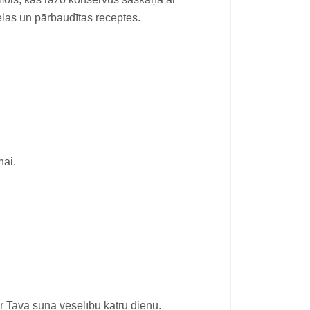
elas un pārbaudītas receptes.
nai.
ar Tava suņa veselību katru dienu.