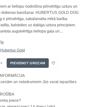
em ar liellopu nodrošina pilnvērtīgu uzturu un
ršu ikdienas barošanai. HUBERTUS GOLD DOG
g ir pilnvērtīga, sabalansēta mitrā barība
adīta, balstoties uz dabīga uztura principiem.
antota augstvērtīga liellopa gaļa un
, kas nodrošina organismam nepieciešamās
0g
as, minerālvielas un enerģiju ikdienas
Bezgra...
Hubertus Gold
+
PIEVIENOT GROZAM
INFORMĀCIJA
 cenām un noteikumiem Jūs varat iepazīties
ROŠĪBA
emta prece?
bas atgriezt preci 14 dienu laikā