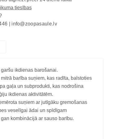
eikuma tiesības
?
446 |
info@zoopasaule.lv
u garšu ikdienas barošanai.
trā barība suņiem, kas radīta, balstoties
opa gaļa un subprodukti, kas nodrošina
ju ikdienas aktivitātēm.
piemērota suņiem ar jutīgāku gremošanas
bes veselīgai ādai un spīdīgam
, gan kombinācijā ar sauso barību.