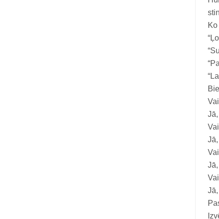
sti
Ko
“Ļo
“Su
“Pa
“La
Bie
Vai
Jā,
Vai
Jā,
Vai
Jā,
Vai
Jā,
Pa
Izv