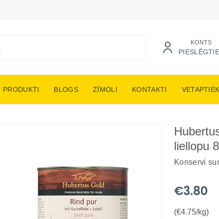
KONTS
PIESLĒGTI
PRODUKTI
BLOGS
ZĪMOLI
KONTAKTI
VETAPTIE
Hubertus
liellopu 
Konservi su
€3.80
(€4.75/kg)