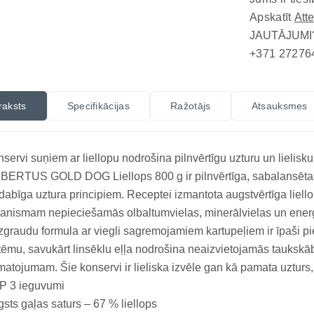
Apskatīt
Att
JAUTĀJUMI
+371 27276
raksts
Specifikācijas
Ražotājs
Atsauksmes
servi suņiem ar liellopu nodrošina pilnvērtīgu uzturu un lielisk
ERTUS GOLD DOG Liellops 800 g ir pilnvērtīga, sabalansēta mi
dabīga uztura principiem. Receptei izmantota augstvērtīga liell
anismam nepieciešamās olbaltumvielas, minerālvielas un enerģi
graudu formula ar viegli sagremojamiem kartupeļiem ir īpaši 
tēmu, savukārt linsēklu eļļa nodrošina neaizvietojamās taukskā
atojumam. Šie konservi ir lieliska izvēle gan kā pamata uzturs
P 3 ieguvumi
sts gaļas saturs – 67 % liellops