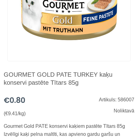
GOURMET GOLD PATE TURKEY kaķu
konservi pastēte Tītars 85g
€0.80
Artikuls: 586007
Noliktavā
(€9.41/kg)
Gourmet Gold PATE konservi kaķiem pastēte Tītars 85g
Izvēlīgi kaķi pelna maltīti, kas apvieno gardu garšu un