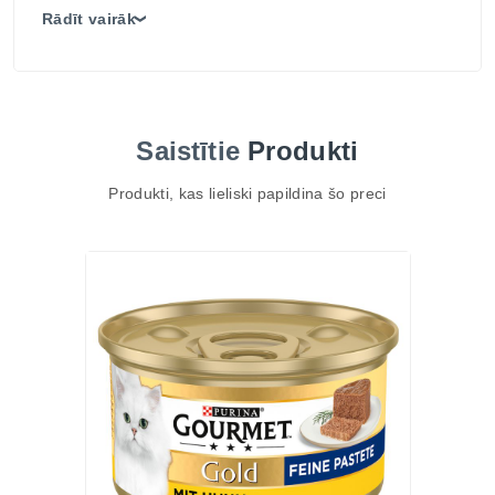
mājas mīluļus. Šī barība sniedz visas uzturvielas, lai
Rādīt vairāk
❯
jūsu kaķis būtu veselīgs, aktīvs un dzīvespriecīgs
katru dienu.
TOP 3 ieguvumi
Tītara gaļa – dabisks olbaltumvielu avots ar augstu
Saistītie
Produkti
uzturvērtību.
Sabalansēta maltīte – nodrošina ar visām
Produkti, kas lieliski papildina šo preci
nepieciešamajām uzturvielām.
Ērts 85g iepakojums – viena porcija vienai
ēdienreizei.
Galvenās īpašības
Pilnvērtīga mitrā barība pieaugušiem kaķiem.
Pastētes forma – maiga tekstūra un viegla
sagremojamība.
Rūpīgi atlasītas, augstas kvalitātes sastāvdaļas.
Atbalsta vitalitāti un ikdienas enerģiju.
Ražota pēc visaugstākajiem kulinārijas standartiem.
Sastāvs