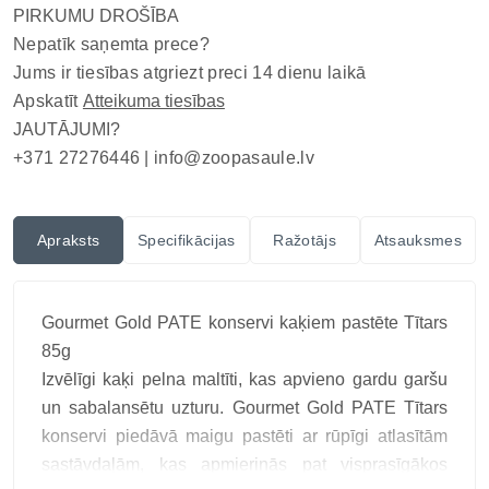
PIRKUMU DROŠĪBA
Nepatīk saņemta prece?
Jums ir tiesības atgriezt preci 14 dienu laikā
Apskatīt
Atteikuma tiesības
JAUTĀJUMI?
+371 27276446 |
info@zoopasaule.lv
Apraksts
Specifikācijas
Ražotājs
Atsauksmes
Gourmet Gold PATE konservi kaķiem pastēte Tītars
85g
Izvēlīgi kaķi pelna maltīti, kas apvieno gardu garšu
un sabalansētu uzturu. Gourmet Gold PATE Tītars
konservi piedāvā maigu pastēti ar rūpīgi atlasītām
sastāvdaļām, kas apmierinās pat visprasīgākos