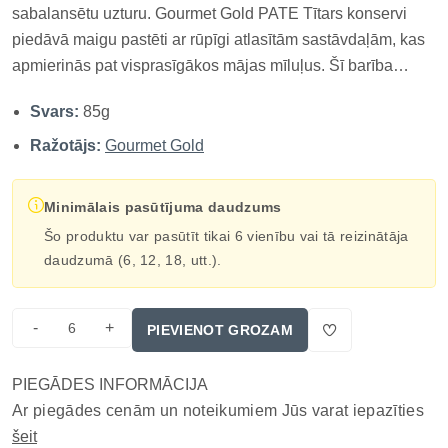
sabalansētu uzturu. Gourmet Gold PATE Tītars konservi
piedāvā maigu pastēti ar rūpīgi atlasītām sastāvdaļām, kas
apmierinās pat visprasīgākos mājas mīluļus. Šī barība
sniedz visas uzturvielas, lai jūsu kaķis būtu veselīgs, aktīvs
Svars:
85g
un dzīvespriecīgs katru dienu. TOP 3 ieguvumi Tītara gaļa –
d...
Ražotājs:
Gourmet Gold
Minimālais pasūtījuma daudzums
Šo produktu var pasūtīt tikai 6 vienību vai tā reizinātāja
daudzumā (6, 12, 18, utt.).
-
+
PIEVIENOT GROZAM
PIEGĀDES INFORMĀCIJA
Ar piegādes cenām un noteikumiem Jūs varat iepazīties
šeit