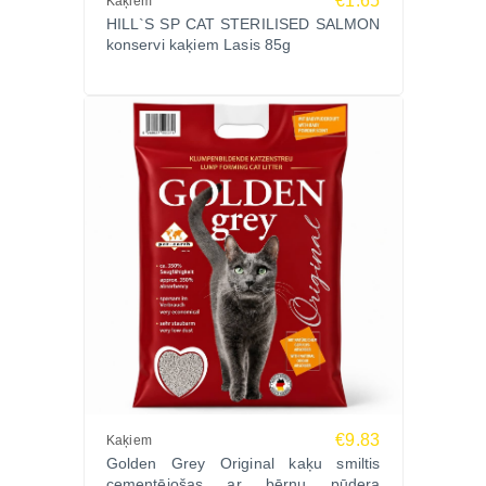
€1.65
Kaķiem
HILL`S SP CAT STERILISED SALMON
konservi kaķiem Lasis 85g
€9.83
Kaķiem
Golden Grey Original kaķu smiltis
cementējošas ar bērnu pūdera