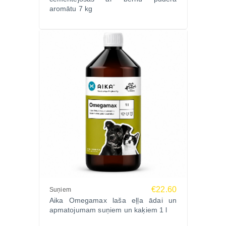
aromātu 7 kg
€22.60
Suņiem
Aika Omegamax laša eļļa ādai un
apmatojumam suņiem un kaķiem 1 l