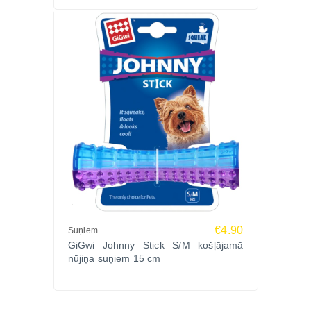
Zoopasaule.lv – aktīvām un jautrām rotaļām uz
sauszemes un ūdenī!
Sagādā savam sunim īstenu dinozaura spēles
pieredzi ar GIGWI DINOBALL T-REX bumbu!
Peldoša, skaņu mainoša un ārkārtīgi izturīga
rotaļlieta, kas sniedz nebeidzamu prieku gan sunim,
gan saimniekam.
Pasūti tagad Zoopasaule.lv un saņem ātru piegādi
visā Latvijā!
€4.90
Suņiem
GiGwi Johnny Stick S/M košļājamā
nūjiņa suņiem 15 cm