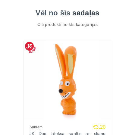
Vēl no šīs
sadaļas
Citi produkti no šīs kategorijas
€3.20
Suņiem
JK Dog lateksa sunītis ar skaņu