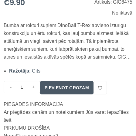
€9.90
Artikuls: GIG6475
Noliktavā
Bumba ar rokturi suņiem DinoBall T-Rex apvieno izturīgu
konstrukciju un ērtu rokturi, kas ļauj bumbu aizmest lielākā
attālumā un viegli satvert pēc rotaļām. Tā ir piemērota
enerģiskiem suņiem, kuri labprāt skrien pakaļ bumbai, to
atnes un iesaistās aktīvās spēlēs kopā ar saimnieku. GIGWI
DINOBALL T-REX ir inovatīva, daudzfunkcionāla bumba ar
Ražotājs:
Cits
rokturi, kas radīta enerģiskiem suņiem, kuriem patīk spē...
-
+
PIEVIENOT GROZAM
PIEGĀDES INFORMĀCIJA
Ar piegādes cenām un noteikumiem Jūs varat iepazīties
šeit
PIRKUMU DROŠĪBA
Nepatīk saņemta prece?