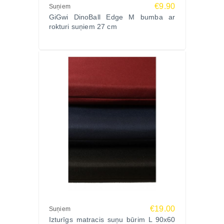
Izgatavota no augstas kvalitātes, netoksiskas
€9.90
Suņiem
dabīgās gumijas, kas:
GiGwi DinoBall Edge M bumba ar
rokturi suņiem 27 cm
droša zobiem un smaganām,
nesatur BPA, PVC un ftalātus,
atbilst EN-71 un ASTM F963 drošības standartiem.
Lai nodrošinātu drošību, pārbaudiet rotaļlietu pirms
katras lietošanas. Ja tā ir bojāta, nomainiet pret
jaunu.
Ražotājs
GiGwi (Honkonga) – viens no vadošajiem dzīvnieku
rotaļlietu zīmoliem pasaulē, kas apvieno zinātni,
dizainu un ilgtspēju.
GiGwi produkti ir testēti profesionālos suņu centros
un radīti, lai piedāvātu gan izturību, gan drošību
katrā rotaļā.
Ko saka saimnieki?
€19.00
“Mūsu suns mīl šo bumbu – var spēlēties gan dārzā,
Suņiem
Izturīgs matracis suņu būrim L 90x60
gan baseinā!”