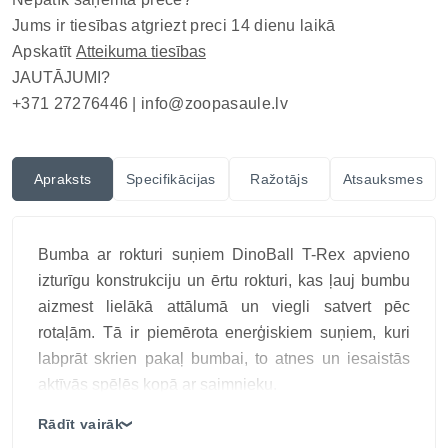
Jums ir tiesības atgriezt preci 14 dienu laikā
Apskatīt
Atteikuma tiesības
JAUTĀJUMI?
+371 27276446 |
info@zoopasaule.lv
Apraksts
Specifikācijas
Ražotājs
Atsauksmes
Bumba ar rokturi suņiem DinoBall T-Rex apvieno
izturīgu konstrukciju un ērtu rokturi, kas ļauj bumbu
aizmest lielākā attālumā un viegli satvert pēc
rotaļām. Tā ir piemērota enerģiskiem suņiem, kuri
labprāt skrien pakaļ bumbai, to atnes un iesaistās
aktīvās spēlēs kopā ar saimnieku.
GIGWI DINOBALL T-REX ir inovatīva,
Rādīt vairāk
❯
daudzfunkcionāla bumba ar rokturi, kas radīta