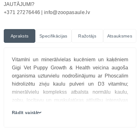
JAUTĀJUMI?
+371 27276446 |
info@zoopasaule.lv
Apraksts
Specifikācijas
Ražotājs
Atsauksmes
Vitamīni un minerālvielas kucēniem un kaķēniem
Gigi Vet Puppy Growth & Health veicina augoša
organisma uzturvielu nodrošinājumu ar Phoscalim
hidrolizētu zivju kaulu pulveri un D3 vitamīnu;
minerālvielu komplekss atbalsta normālu kaulu,
zobu, locītavu un muskulatūras attīstību intensīvas
augšanas posmā; lietošana īpaši apsverama pēc
Rādīt vairāk
❯
veterinārārsta ieteikuma, jo pilnvērtīga barība jau var
saturēt nepieciešamo kalcija daudzumu, bet
nekontrolēta papildu minerālvielu došana var izjaukt