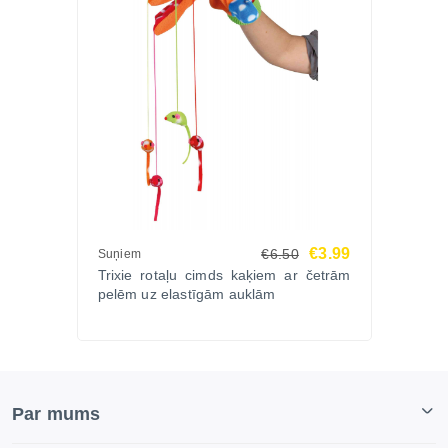
€3.99
€6.50
Suņiem
Trixie rotaļu cimds kaķiem ar četrām
pelēm uz elastīgām auklām
Par mums