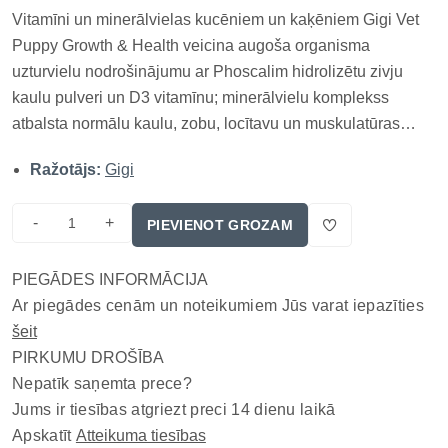
Vitamīni un minerālvielas kucēniem un kaķēniem Gigi Vet
Puppy Growth & Health veicina augoša organisma
uzturvielu nodrošinājumu ar Phoscalim hidrolizētu zivju
kaulu pulveri un D3 vitamīnu; minerālvielu komplekss
atbalsta normālu kaulu, zobu, locītavu un muskulatūras
attīstību intensīvas augšanas posmā; lietošana īpaši
Ražotājs:
Gigi
apsverama pēc veterinārārsta ieteikuma, jo pilnvērtīga
barība jau var saturēt ne...
-
+
PIEVIENOT GROZAM
PIEGĀDES INFORMĀCIJA
Ar piegādes cenām un noteikumiem Jūs varat iepazīties
šeit
PIRKUMU DROŠĪBA
Nepatīk saņemta prece?
Jums ir tiesības atgriezt preci 14 dienu laikā
Apskatīt
Atteikuma tiesības