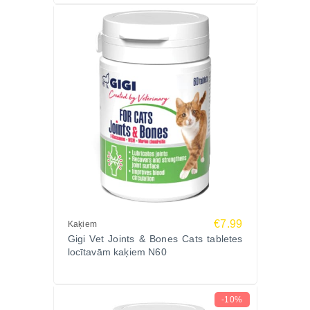
Pasūtiet GIGI PUPPY GROWTH & HEALTH
Zoopasaule.lv un nodrošiniet savam kucēnam
veselīgu attīstību ar ātru piegādi visā Latvijā!
Pārlūko visu
Gigi Vet veterināro piedevu klāstu
Zoopasaule.lv internetveikalā un izvēlies atbilstošu
produktu.
€7.99
Kaķiem
Gigi Vet Joints & Bones Cats tabletes
locītavām kaķiem N60
-10%