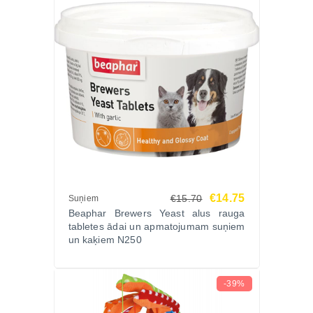
€14.75
€15.70
Suņiem
Beaphar Brewers Yeast alus rauga
tabletes ādai un apmatojumam suņiem
un kaķiem N250
-39%