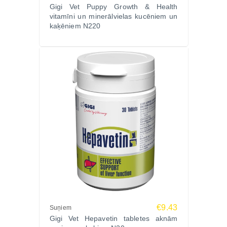
Gigi Vet Puppy Growth & Health
Phoscalim®: Dabīgs zivju kaulu pulveris, kas
vitamīni un minerālvielas kucēniem un
nesatur mākslīgo kalcija karbonātu, novēršot
kaķēniem N220
pārdozēšanas risku.
Vitamīns D3: Uzlabo kalcija un fosfora uzsūkšanos
organismā.
Nātrija fluorīds: Stiprina zobu emalju un dentīnu.
Droši lietojams no 12 nedēļu vecuma: Piemērots
visu šķirņu kucēniem, kaķēniem, pieaugušiem un
vecākiem dzīvniekiem.
Ieguvumi:
Nodrošina spēcīgu kaulu un locītavu attīstību.
Stiprina zobu emalju un palīdz zobu nomaiņas
procesā.
Samazina osteoporozes un lūzumu risku.
Veicina ausu skrimšļu un locītavu veselību.
€9.43
Suņiem
Īpaši ieteicams lielu šķirņu kucēniem, piemēram,
Gigi Vet Hepavetin tabletes aknām
vācu aitu suņiem, labradoriem un zelta retrīveriem.