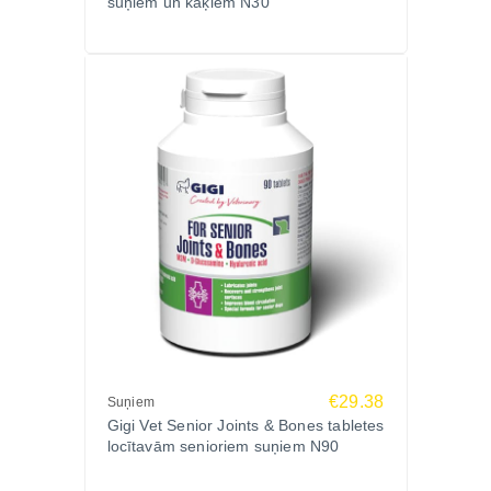
suņiem un kaķiem N30
Sastāvdaļas un Aktīvās Vielas (vienā tabletē):
Phoscalim® (hidrolizēts zivju kaulu pulveris): 800
mg
Vitamīns D3: 75 IU
Nātrija fluorīds: 0.437 mg
Devas rekomendācija:
1 tablete dienā uz 5 kg ķermeņa svara.
Piemērota lietošanai no 12 nedēļu vecuma.
PIEMĒROTS
Visu šķirņu kucēniem un kaķēniem.
Var lietot pieaugušajiem un senioriem.
Īpaši ieteicams: dogiem, bernes ganu sunim, vācu
aitu sunim, zelta retrīveram, labradora retrīveram
Papildu Informācija:
€29.38
Suņiem
Ražotājs:
Gigi Vet Senior Joints & Bones tabletes
Gigi SIA, Latvija – augstākās kvalitātes
locītavām senioriem suņiem N90
papildbarības ražotājs ar 20 gadu pieredzi.