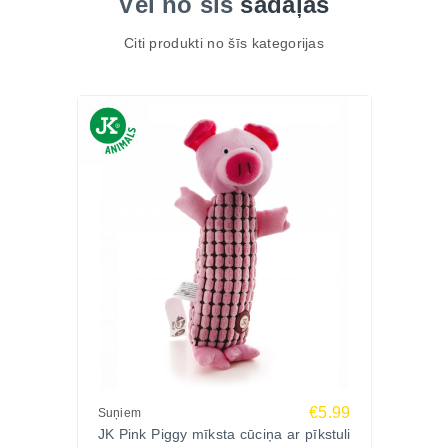
Vēl no šīs
sadaļas
Citi produkti no šīs kategorijas
€5.99
Suņiem
JK Pink Piggy mīksta cūciņa ar pīkstuli