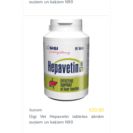
suņiem un kaķiem N90
slāpekli asinīs.
Ester-C® (kalcija askorbāts) – maigi iedarbojas uz
kuņģi, pazemina urīna pH.
Astragalus ekstrakts – augu izcelsmes nieru
asinsrites un diurēzes stimulētājs.
Kalcija karbonāts – palīdz novērst fosfora
uzkrāšanos un metabolisko acidozi.
Piemērots ikdienas profilaksei gan jauniem, gan
senioru dzīvniekiem.
Sastāvs (1 kapsula / 0,7 g):
Hitozāns, Ester-C® (kalcija askorbāts), Astragalus
ekstrakts, kalcija karbonāts.
Analītiskās sastāvdaļas (vidēji):
Kopproteīni 0,4%, koptauki 0,2%, kopšķiedrvielas
€20.60
Suņiem
0,3%, koppelni 0,8%, mitrums 6,0%.
Gigi Vet Hepavetin tabletes aknām
suņiem un kaķiem N90
Lietošana un devas
Kaķiem un maziem suņiem: 1 kapsula dienā.