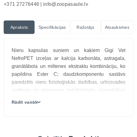
+371 27276446 |
info@zoopasaule.lv
Apraksts
Specifikācijas
Ražotājs
Atsauksmes
Nieru kapsulas suņiem un kaķiem Gigi Vet
NefroPET izceļas ar kalcija karbonāta, astragala,
granātābola un miltenes ekstraktu kombināciju, ko
papildina Ester C; daudzkomponentu sastāvs
paredzēts nieru fizioloģiskās darbības, urīnizvades
sistēmas un organisma antioksidantu aizsardzības
uztura atbalstam; kapsulas ļauj vienā produktā
Rādīt vairāk
❯
apvienot minerālvielu un augu izcelsmes aktīvās
vielas, taču diagnosticētas nieru slimības gadījumā
izvēle jāsaskaņo ar veterinārārstu, ņemot vērā
analīzes, veterināro diētu un lietotos medikamentus.