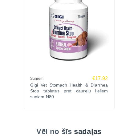
profesionālu aprūpi.
€17.92
Suņiem
Gigi Vet Stomach Health & Diarrhea
Stop tabletes pret caureju lieliem
suņiem N80
Vēl no šīs
sadaļas