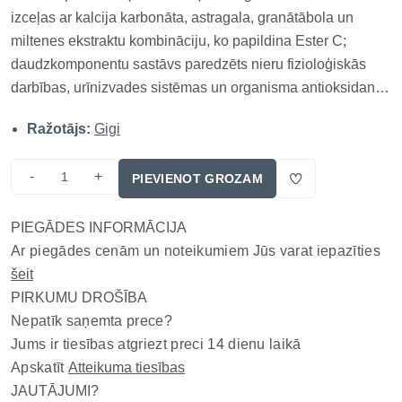
izceļas ar kalcija karbonāta, astragala, granātābola un
miltenes ekstraktu kombināciju, ko papildina Ester C;
daudzkomponentu sastāvs paredzēts nieru fizioloģiskās
darbības, urīnizvades sistēmas un organisma antioksidantu
aizsardzības uztura atbalstam; kapsulas ļauj vienā produktā
Ražotājs:
Gigi
apvienot minerālvielu un augu izcelsmes aktīvās vielas,
taču diagnos...
-
+
PIEVIENOT GROZAM
PIEGĀDES INFORMĀCIJA
Ar piegādes cenām un noteikumiem Jūs varat iepazīties
šeit
PIRKUMU DROŠĪBA
Nepatīk saņemta prece?
Jums ir tiesības atgriezt preci 14 dienu laikā
Apskatīt
Atteikuma tiesības
JAUTĀJUMI?