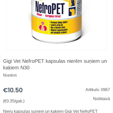
Gigi Vet NefroPET kapsulas nierēm suņiem un
kaķiem N30
Nierēm
€10.50
Artikuls: 0967
Noliktavā
(€0.35/gab.)
Nieru kapsulas suņiem un kaķiem Gigi Vet NefroPET