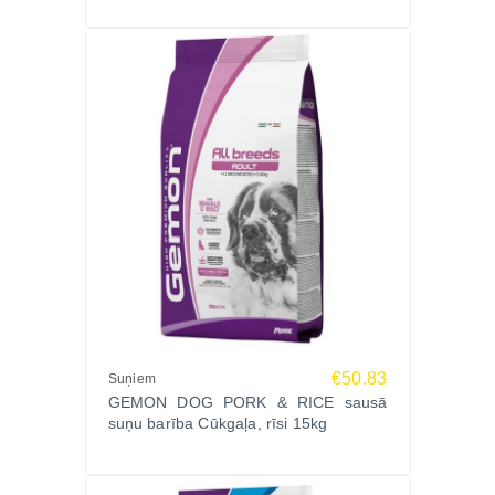
Ko saka saimnieki?
“Mans vācu aitu suns šo barību ēd ar prieku un ir
lieliskā formā.”
“Labs sastāvs un redzami uzlabojumi gremošanā.”
“Pēc šīs barības lietošanas vairs nav tik spēcīgas
smakas – ļoti apmierināti.”
Biežāk uzdotie jautājumi (FAQ)
Vai šī barība der visiem lieliem suņiem?
Jā, recepte ir īpaši pielāgota lielu šķirņu
pieaugušiem suņiem.
Vai tā satur mākslīgās piedevas?
Nē, šajā barībā nav mākslīgo krāsvielu un
konservantu.
€50.83
Suņiem
Vai šī barība palīdz locītavām?
GEMON DOG PORK & RICE sausā
Jā, sastāvā ir hondroitīns un glikozamīns locītavu
suņu barība Cūkgaļa, rīsi 15kg
veselībai.
Pasūti Zoopasaule.lv