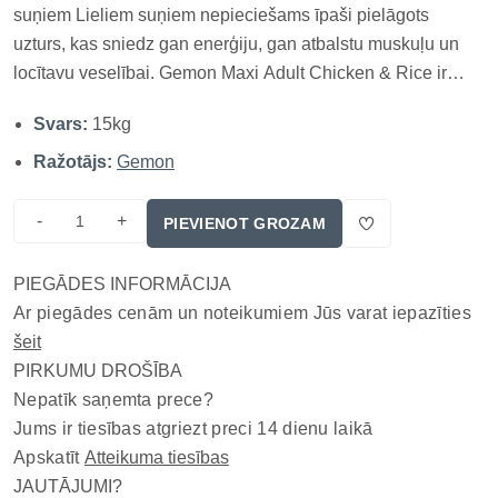
suņiem Lieliem suņiem nepieciešams īpaši pielāgots
uzturs, kas sniedz gan enerģiju, gan atbalstu muskuļu un
locītavu veselībai. Gemon Maxi Adult Chicken & Rice ir
pilnvērtīga sausā barība ar vistu un rīsiem, kas nodrošina
Svars:
15kg
augstvērtīgas olbaltumvielas, viegli sagremojamus
ogļhidrātus un saba...
Ražotājs:
Gemon
-
+
PIEVIENOT GROZAM
PIEGĀDES INFORMĀCIJA
Ar piegādes cenām un noteikumiem Jūs varat iepazīties
šeit
PIRKUMU DROŠĪBA
Nepatīk saņemta prece?
Jums ir tiesības atgriezt preci 14 dienu laikā
Apskatīt
Atteikuma tiesības
JAUTĀJUMI?