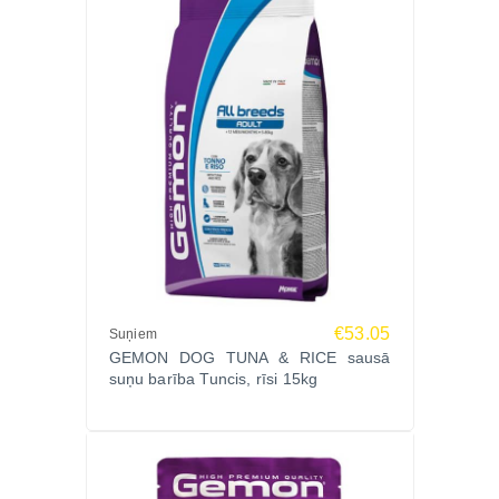
Izvēlies GEMON Maxi Adult Chicken & Rice 15kg un
sniedz savam sunim augstākās kvalitātes uzturu.
Pasūti Zoopasaule.lv – laba cena un ātra piegāde
visā Latvijā.
€53.05
Suņiem
GEMON DOG TUNA & RICE sausā
suņu barība Tuncis, rīsi 15kg