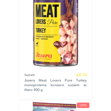
€4.70
Suņiem
Josera Meat Lovers Pure Turkey
monoproteīna konservi suņiem ar
tītaru 800 g
-20%