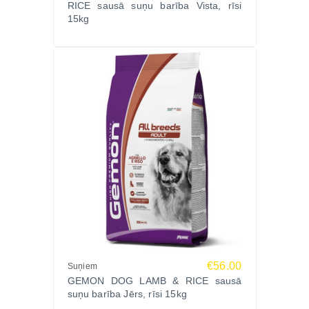
RICE sausā suņu barība Vista, rīsi
kvalitātes standartus.
15kg
Sastāvs
Graudaugi (rīsi 5%), gaļa un dzīvnieku izcelsmes
produkti 22% (svaiga vistas gaļa 10%, hondroitīna
sulfāts 0,04%), eļļas un tauki, augu izcelsmes
produkti (biešu mīkstums 2%, frukto-oligosaharīdi
FOS 1%, yucca schidigera 0,1%), raugi (alus raugs
1%), minerālvielas, mīkstmieši un vēžveidīgie
(glikozamīns 0,057%).
Analītiskās sastāvdaļas
Kopproteīni 24%, koptauki 12%, koppelni 6,8%,
kopšķiedrvielas 2,5%.
Ražotājs
Monge, Itālija – viens no vadošajiem Eiropas
€56.00
Suņiem
dzīvnieku barības ražotājiem, kas izceļas ar
GEMON DOG LAMB & RICE sausā
augstākās kvalitātes sastāvdaļām, rūpīgu receptūru
suņu barība Jērs, rīsi 15kg
un vairāk nekā 60 gadu pieredzi.