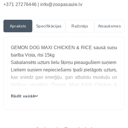
+371 27276446 |
info@zoopasaule.lv
Apraksts
Specifikācijas
Ražotājs
Atsauksmes
GEMON DOG MAXI CHICKEN & RICE sausā suņu
barība Vista, rīsi 15kg
Sabalansēts uzturs lielu šķirņu pieaugušiem suņiem
Lieliem suņiem nepieciešams īpaši pielāgots uzturs,
kas sniedz gan enerģiju, gan atbalstu muskuļu un
locītavu veselībai. Gemon Maxi Adult Chicken &
Rice ir pilnvērtīga sausā barība ar vistu un rīsiem,
Rādīt vairāk
❯
kas nodrošina augstvērtīgas olbaltumvielas, viegli
sagremojamus ogļhidrātus un sabalansētas
šķiedrvielas normālai gremošanas sistēmas
darbībai. Pievienotās prebiotikas (FOS), biešu