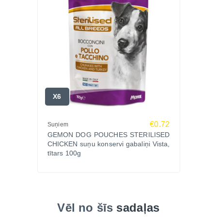
X6
€0.72
Suņiem
GEMON DOG POUCHES STERILISED
CHICKEN suņu konservi gabaliņi Vista,
tītars 100g
Vēl no šīs
sadaļas