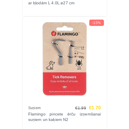
ar bļodām L 4.0L ø27 cm
-15%
€1.70
€1.99
Suņiem
Flamingo pincete ērču izņemšanai
suņiem un kaķiem N2