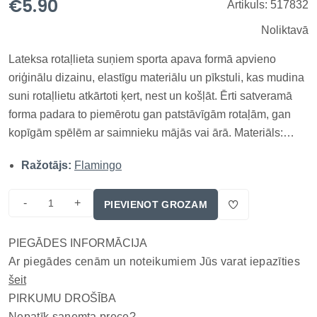
€5.90
Artikuls: 517832
Noliktavā
Lateksa rotaļlieta suņiem sporta apava formā apvieno
oriģinālu dizainu, elastīgu materiālu un pīkstuli, kas mudina
suni rotaļlietu atkārtoti ķert, nest un košļāt. Ērti satveramā
forma padara to piemērotu gan patstāvīgām rotaļām, gan
kopīgām spēlēm ar saimnieku mājās vai ārā. Materiāls:
latekss ar pildījumu: poliestera šķiedra Ar skaņu papildu
Ražotājs:
Flamingo
priekam Ražotājs: Flamingo, Beļģija
-
+
PIEVIENOT GROZAM
PIEGĀDES INFORMĀCIJA
Ar piegādes cenām un noteikumiem Jūs varat iepazīties
šeit
PIRKUMU DROŠĪBA
Nepatīk saņemta prece?