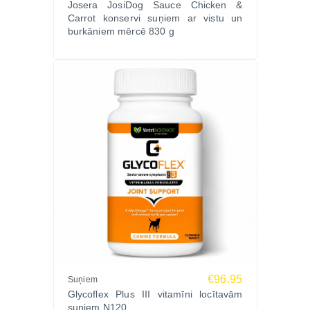
Josera JosiDog Sauce Chicken &
Carrot konservi suņiem ar vistu un
burkāniem mērcē 830 g
€96.95
Suņiem
Glycoflex Plus III vitamīni locītavām
suņiem N120