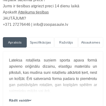
Jums ir tiesības atgriezt preci 14 dienu laikā
Apskatīt
Atteikuma tiesības
JAUTĀJUMI?
+371 27276446 |
info@zoopasaule.lv
Apraksts
Specifikācijas
Ražotājs
Atsauksmes
Lateksa rotaļlieta suņiem sporta apava formā
apvieno oriģinālu dizainu, elastīgu materiālu un
pīkstuli, kas mudina suni rotaļlietu atkārtoti ķert, nest
un košļāt. Ērti satveramā forma padara to piemērotu
gan patstāvīgām rotaļām, gan kopīgām spēlēm ar
saimnieku mājās vai ārā.
Materiāls: latekss ar pildījumu: poliestera šķiedra
Rādīt vairāk
❯
Ar skaņu papildu priekam