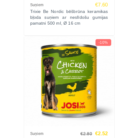
€7.60
Suņiem
Trixie Be Nordic bēšbrūna keramikas
bļoda suņiem ar neslīdošu gumijas
pamatni 500 ml, Ø 16 cm
-10%
€2.52
€2.80
Suņiem