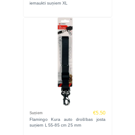
iemaukti suņiem XL
Vai tā ir piemērota kucēniem?
Jā, kompaktais izmērs ir ideāli piemērots mazām
šķirnēm un kucēniem.
Apskati kvalitatīvas
Flamingo suņu rotaļlietas un
dzesēšanas aksesuārus Latvijā
Pasūtiet FLAMINGO FRESK TOY atvēsinošo
rotaļlietu suņiem Snowy Zoopasaule.lv
internetveikalā un nodrošiniet savam mīlulim izklaidi
un atvēsinājumu pat karstākajās dienās. Šis ir ideāls
sezonas produkts, kas palīdz uzturēt suņa aktivitāti
un komfortu vienlaikus.
Izvēloties Zoopasaule.lv, jūs iegūstat ātru piegādi
visā Latvijā, drošu iepirkšanos un iespēju atgriezt
preci 14 dienu laikā. Ja neesi pārliecināts par izvēli,
€5.50
Suņiem
izmanto profesionālu palīdzību – mēs palīdzēsim
Flamingo Kura auto drošības josta
atrast piemērotāko rotaļlietu.
suņiem L 55-85 cm 25 mm