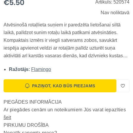
€5.50
Artikuls: 520574
Nav noliktavā
Atvēsinošā rotaļlieta suņiem ir paredzēta lietošanai siltā
laikā, palīdzot sunim rotaļu laikā patīkami atvēsināties.
Kompaktais izmērs ir viegli satverams zobos, savukārt
iespēja apvienot veldzi ar rotaļām palīdz uzturēt suņa
aktivitāti arī karstās vasaras dienās, kad dzīvnieks kustas
mazāk. FLAMINGO FRESK TOY atvēsinoša rotaļlieta
Ražotājs:
Flamingo
suņiem Snowy ir kompakts un efektīvs risinājums, kas
nodrošina gan...
PAZIŅOT, KAD BŪS PIEEJAMS
PIEGĀDES INFORMĀCIJA
Ar piegādes cenām un noteikumiem Jūs varat iepazīties
šeit
PIRKUMU DROŠĪBA
Nepatīk saņemta prece?