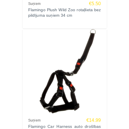
izturīgu lietošanu.
€5.50
Suņiem
Ražotājs
Flamingo Plush Wild Zoo rotaļlieta bez
pildījuma suņiem 34 cm
Flamingo – Beļģijas zīmols ar ilggadēju pieredzi
mājdzīvnieku aksesuāru izstrādē, piedāvājot
kvalitatīvus un funkcionālus risinājumus dzīvnieku
labsajūtai.
Ko saka saimnieki?
“Ideāla rotaļlieta mazam sunim – īpaši noder
karstumā.”
“Ļoti patīk, ka var sasaldēt – suns uzreiz kļūst
aktīvāks.”
“Praktiska un palīdz arī zobu kopšanai.”
Biežāk uzdotie jautājumi (FAQ)
Vai rotaļlietu var sasaldēt?
Jā, to var piepildīt ar ūdeni un ievietot saldētavā.
Vai tā palīdz zobu tīrīšanai?
€14.99
Jā, strukturētā virsma palīdz attīrīt zobus un
Suņiem
Flamingo Car Harness auto drošības
smaganas.