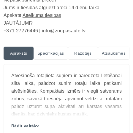
Jums ir tiesības atgriezt preci 14 dienu laikā
Apskatīt
Atteikuma tiesības
JAUTĀJUMI?
+371 27276446 |
info@zoopasaule.lv
Apraksts
Specifikācijas
Ražotājs
Atsauksmes
Atvēsinošā rotaļlieta suņiem ir paredzēta lietošanai
siltā laikā, palīdzot sunim rotaļu laikā patīkami
atvēsināties. Kompaktais izmērs ir viegli satverams
zobos, savukārt iespēja apvienot veldzi ar rotaļām
palīdz uzturēt suņa aktivitāti arī karstās vasaras
dienās, kad dzīvnieks kustas mazāk.
FLAMINGO FRESK TOY atvēsinoša rotaļlieta
Rādīt vairāk
❯
suņiem Snowy ir kompakts un efektīvs risinājums,