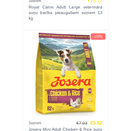
€75.77
Suņiem
Royal Canin Adult Large veterinārā
suņu barība pieaugušiem suņiem 13
kg
-20%
€5.62
€7.03
Suņiem
Josera Mini Adult Chicken & Rice suņu