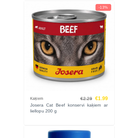
-13%
€1.99
€2.29
Kaķiem
Josera Cat Beef konservi kaķiem ar
liellopu 200 g