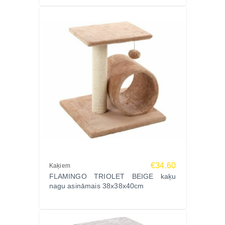
“Tessa skrāpējamais ir kompakts un ļoti skaists –
kaķim patīk rotaļlieta ar zvaniņu!”
“Lieliska izvēle mazām telpām. Gumijas virsma
kaķim ir kā masāža.”
“Kvalitatīvs, stabils un par labu cenu Zoopasaule.lv.
Iesaku!”
Biežāk uzdotie jautājumi (FAQ)
Vai šis asināmais ir piemērots kaķēniem?
Jā, kompaktais izmērs un rotaļlietas padara to ideāli
piemērotu arī jaunākajiem kaķiem.
Vai rotaļlieta ar zvaniņu ir noņemama?
Jā, to iespējams atvienot vai aizstāt ar citu rotaļlietu.
Vai gumijas virsmu var tīrīt?
€34.60
Kaķiem
Jā, to viegli notīrīt ar mitru drānu.
FLAMINGO TRIOLET BEIGE kaķu
nagu asināmais 38x38x40cm
Pasūti tagad!
Sniedz savam kaķim veselīgu nodarbi un prieku ar
Flamingo Tessa Cream kaķu nagu asināmo