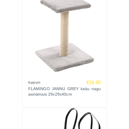
35×25×43,5 cm.
Iegādājies Zoopasaule.lv – izdevīga cena un ātra
piegāde visā Latvijā!
€16.90
Kaķiem
FLAMINGO JANNU GREY kaķu nagu
asināmais 29x29x40cm