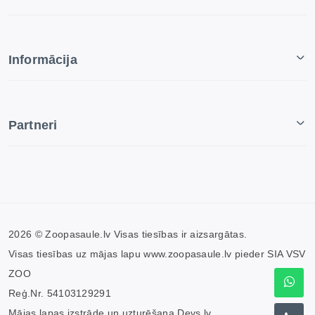
Informācija
Partneri
2026 © Zoopasaule.lv Visas tiesības ir aizsargātas.
Visas tiesības uz mājas lapu www.zoopasaule.lv pieder SIA VSV
ZOO
Reģ.Nr. 54103129291
Mājas lapas izstrāde un uzturēšana
Devs.lv