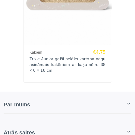
€4.75
Kaķiem
Trixie Junior gaiši pelēks kartona nagu
asināmais kaķēniem ar kaķumētru 38
× 6 × 18 cm
Par mums
Ātrās saites