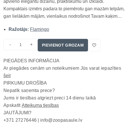
apvieno elegantu dizainu, praktiskumu un izklaidi.
Kompaktais izmērs padara to piemērotu gan mazām telpām,
gan lielākām mājām, vienlaikus nodrošinot Tavam kaķim
visu, kas nepieciešams komfortam un veselībai. TOP 3
Ražotājs:
Flamingo
ieguvumi 2-in-1 risinājums – skrāpēšanai, rotaļām un
relaksācijai. Ērts...
-
+
PIEVIENOT GROZAM
PIEGĀDES INFORMĀCIJA
Ar piegādes cenām un noteikumiem Jūs varat iepazīties
šeit
PIRKUMU DROŠĪBA
Nepatīk saņemta prece?
Jums ir tiesības atgriezt preci 14 dienu laikā
Apskatīt
Atteikuma tiesības
JAUTĀJUMI?
+371 27276446 |
info@zoopasaule.lv