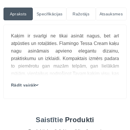
Apraksts
Specifikācijas
Ražotājs
Atsauksmes
Kaķim ir svarīgi ne tikai asināt nagus, bet arī
atpūsties un rotaļāties. Flamingo Tessa Cream kaķu
nagu asināmais apvieno elegantu dizainu,
praktiskumu un izklaidi. Kompaktais izmērs padara
to piemērotu gan mazām telpām, gan lielākām
mājām, vienlaikus nodrošinot Tavam kaķim visu, kas
nepieciešams komfortam un veselībai.
Rādīt vairāk
❯
TOP 3 ieguvumi
2-in-1 risinājums – skrāpēšanai, rotaļām un
relaksācijai.
Ērts izmērs – kompakts, bet pietiekami stabils
Saistītie
Produkti
ikdienas lietošanai.
Papildu stimulācija – rotaļlieta ar zvaniņu un