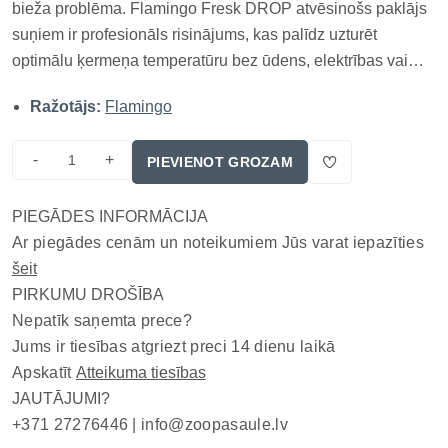
bieža problēma. Flamingo Fresk DROP atvēsinošs paklājs
suņiem ir profesionāls risinājums, kas palīdz uzturēt
optimālu ķermeņa temperatūru bez ūdens, elektrības vai
saldēšanas. Šis dzesējošais paklājs sunim aktivizējas
Ražotājs:
Flamingo
automātiski, reaģējot uz dzīvnieka svaru un ķermeņa
siltumu, nodrošinot t...
-
+
PIEVIENOT GROZAM
PIEGĀDES INFORMĀCIJA
Ar piegādes cenām un noteikumiem Jūs varat iepazīties
šeit
PIRKUMU DROŠĪBA
Nepatīk saņemta prece?
Jums ir tiesības atgriezt preci 14 dienu laikā
Apskatīt
Atteikuma tiesības
JAUTĀJUMI?
+371 27276446 |
info@zoopasaule.lv