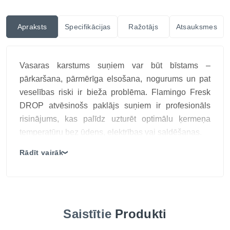
Apraksts
Specifikācijas
Ražotājs
Atsauksmes
Vasaras karstums suņiem var būt bīstams –
pārkaršana, pārmērīga elsošana, nogurums un pat
veselības riski ir bieža problēma. Flamingo Fresk
DROP atvēsinošs paklājs suņiem ir profesionāls
risinājums, kas palīdz uzturēt optimālu ķermeņa
temperatūru bez ūdens, elektrības vai saldēšanas.
Šis dzesējošais paklājs sunim aktivizējas
Rādīt vairāk
❯
automātiski, reaģējot uz dzīvnieka svaru un ķermeņa
siltumu, nodrošinot tūlītēju atvēsinājumu. Ideāli
piemērots lietošanai mājās, transportā, būrī, uz
terases vai ceļojumos – visur, kur sunim
Saistītie
Produkti
nepieciešams komforts karstumā.
TOP 3 ieguvumi