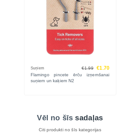
Nodrošini savam sunim vēsumu un komfortu jau
šodien – pasūti tagad Zoopasaule.lv!
€1.70
€1.99
Suņiem
Flamingo pincete ērču izņemšanai
suņiem un kaķiem N2
Vēl no šīs
sadaļas
Citi produkti no šīs kategorijas