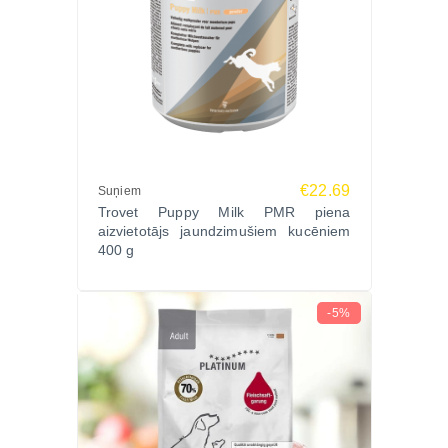
€22.69
Suņiem
Trovet Puppy Milk PMR piena
aizvietotājs jaundzimušiem kucēniem
400 g
-5%