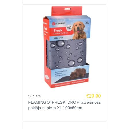
Lietošana
Novietojiet paklāju uz līdzenas virsmas vietā, kur
suns parasti atpūšas – uz grīdas, būrī, guļvietā vai
automašīnā. Paklājs aktivizējas automātiski, tiklīdz
suns uz tā apguļas, un sāk atvēsināt ķermeni.
Nav nepieciešama iepriekšēja dzesēšana vai ūdens
pievienošana. Lai saglabātu maksimālu efektivitāti,
ieteicams pēc ilgstošas lietošanas ļaut paklājam
“atpūsties” dažas minūtes. Tīrīšanai izmantojiet
mīkstu, mitru drānu.
Neatstājiet produktu tiešos saules staros ilgstoši un
izvairieties no asiem priekšmetiem, kas var bojāt
virsmu.
€29.90
Suņiem
Sastāvs
FLAMINGO FRESK DROP atvēsinošs
paklājs suņiem XL 100x60cm
Izgatavots no poliestera, sūkļa un atvēsinoša gela,
kas nodrošina ilgstošu, drošu un efektīvu
dzesēšanas efektu bez papildus aktivizēšanas.