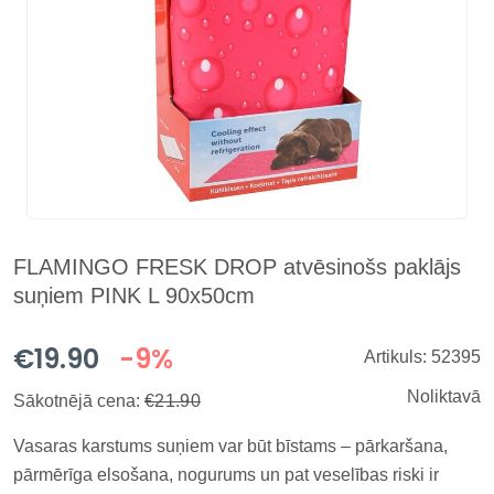
FLAMINGO FRESK DROP atvēsinošs paklājs
suņiem PINK L 90x50cm
€19.90
-9%
Artikuls: 52395
Noliktavā
Sākotnējā cena:
€21.90
Vasaras karstums suņiem var būt bīstams – pārkaršana,
pārmērīga elsošana, nogurums un pat veselības riski ir