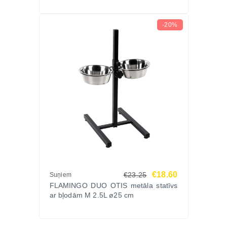
-20%
€18.60
€23.25
Suņiem
FLAMINGO DUO OTIS metāla statīvs
ar bļodām M 2.5L ø25 cm