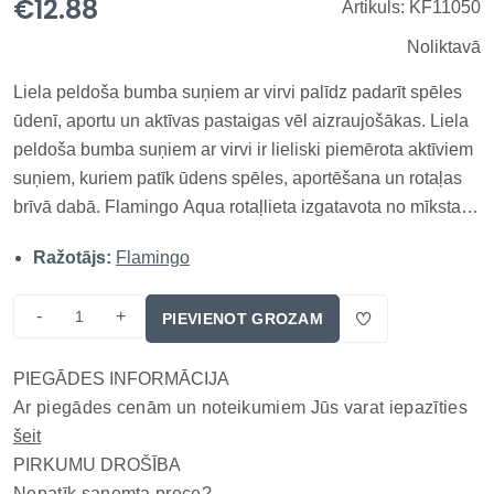
€12.88
Artikuls: KF11050
Noliktavā
Liela peldoša bumba suņiem ar virvi palīdz padarīt spēles
ūdenī, aportu un aktīvas pastaigas vēl aizraujošākas. Liela
peldoša bumba suņiem ar virvi ir lieliski piemērota aktīviem
suņiem, kuriem patīk ūdens spēles, aportēšana un rotaļas
brīvā dabā. Flamingo Aqua rotaļlieta izgatavota no mīksta
poliestera materiāla, kas ir patīkams satveršanai un
Ražotājs:
Flamingo
vienlaikus pietiekami izturīgs ikdienas aktivitātēm....
-
+
PIEVIENOT GROZAM
PIEGĀDES INFORMĀCIJA
Ar piegādes cenām un noteikumiem Jūs varat iepazīties
šeit
PIRKUMU DROŠĪBA
Nepatīk saņemta prece?