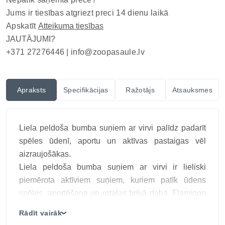
Jums ir tiesības atgriezt preci 14 dienu laikā
Apskatīt
Atteikuma tiesības
JAUTĀJUMI?
+371 27276446 |
info@zoopasaule.lv
Apraksts
Specifikācijas
Ražotājs
Atsauksmes
Liela peldoša bumba suņiem ar virvi palīdz padarīt
spēles ūdenī, aportu un aktīvas pastaigas vēl
aizraujošākas.
Liela peldoša bumba suņiem ar virvi ir lieliski
piemērota aktīviem suņiem, kuriem patīk ūdens
spēles, aportēšana un rotaļas brīvā dabā. Flamingo
Aqua rotaļlieta izgatavota no mīksta poliestera
Rādīt vairāk
❯
materiāla, kas ir patīkams satveršanai un vienlaikus