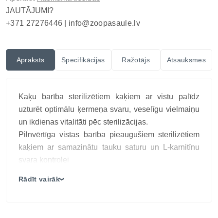
JAUTĀJUMI?
+371 27276446 |
info@zoopasaule.lv
Apraksts
Specifikācijas
Ražotājs
Atsauksmes
Kaķu barība sterilizētiem kaķiem ar vistu palīdz
uzturēt optimālu ķermeņa svaru, veselīgu vielmaiņu
un ikdienas vitalitāti pēc sterilizācijas.
Pilnvērtīga vistas barība pieaugušiem sterilizētiem
kaķiem ar samazinātu tauku saturu un L-karnitīnu
svara kontrolei
Galvenās īpašības:
Rādīt vairāk
❯
86% dzīvnieku olbaltumvielu – liesiem muskuļiem,
21% mazāk tauku – svara kontrole sterilizētiem
kaķiem*,