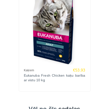
€53.93
Kaķiem
Eukanuba Fresh Chicken kaķu barība
ar vistu 10 kg
Vēl no šīs
sadaļas