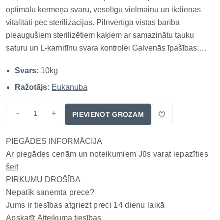
optimālu ķermeņa svaru, veselīgu vielmaiņu un ikdienas
vitalitāti pēc sterilizācijas. Pilnvērtīga vistas barība
pieaugušiem sterilizētiem kaķiem ar samazinātu tauku
saturu un L-karnitīnu svara kontrolei Galvenās īpašības:
86% dzīvnieku olbaltumvielu – liesiem muskuļiem, 21%
Svars:
10kg
mazāk tauku – svara kontrole sterilizētiem kaķiem*, L-
karnitīns palī...
Ražotājs:
Eukanuba
-
+
PIEVIENOT GROZAM
PIEGĀDES INFORMĀCIJA
Ar piegādes cenām un noteikumiem Jūs varat iepazīties
šeit
PIRKUMU DROŠĪBA
Nepatīk saņemta prece?
Jums ir tiesības atgriezt preci 14 dienu laikā
Apskatīt
Atteikuma tiesības