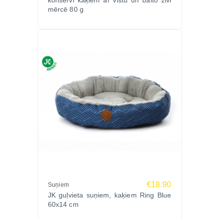
konservi kaķiem ar vistu un balto zivi
mērcē 80 g
€18.90
Suņiem
JK guļvieta suņiem, kaķiem Ring Blue
60x14 cm