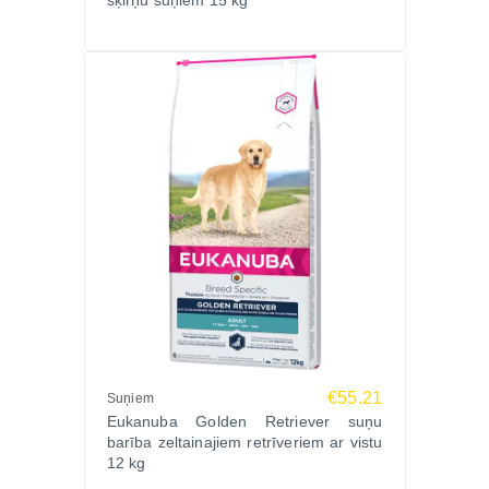
šķirņu suņiem 15 kg
€55.21
Suņiem
Eukanuba Golden Retriever suņu
barība zeltainajiem retrīveriem ar vistu
12 kg