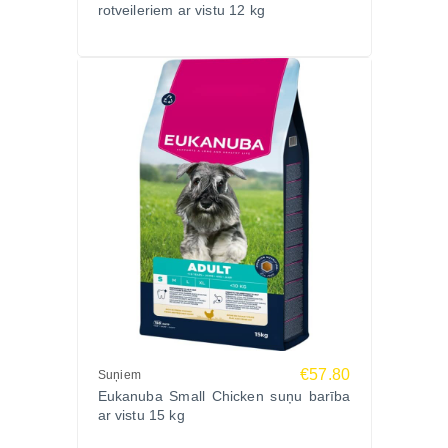
rotveileriem ar vistu 12 kg
17%, koppelni 6,2%, kopšķiedrvielas 1,5%, kalcijs
1,3%, fosfors 1,1%, omega-6 taukskābes 2,78%,
omega-3 taukskābes 0,53%, DHA 0,18%.
Ražotājs
EUKANUBA – starptautiski atzīts premium klases
suņu barības zīmols, kas izstrādā zinātniski
pamatotas receptes sadarbībā ar veterinārārstiem un
audzētājiem, nodrošinot optimālu uzturu katram
dzīves posmam.
Ko saka saimnieki?
“Kucēnam ar jutīgu vēderu šī barība der ideāli.”
“Ļoti laba apetīte un skaists, spīdīgs kažoks.”
“Granulas piemērotas mazam žoklim, viegli
sakošļājamas.”
€57.80
Suņiem
Biežāk uzdotie jautājumi (FAQ)
Eukanuba Small Chicken suņu barība
Vai šī barība piemērota jutīgiem kucēniem?
ar vistu 15 kg
Jā, jēra gaļa un rīsi ir viegli sagremojami un saudzīgi