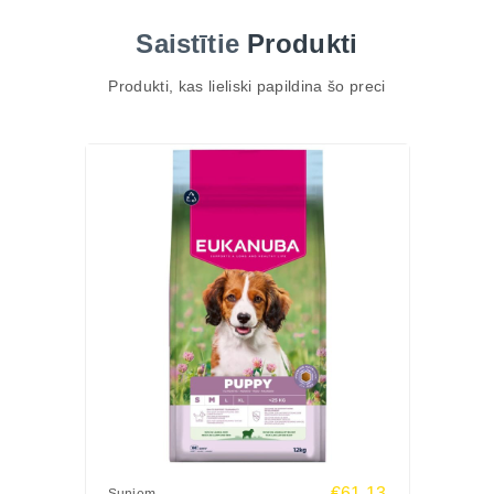
rīsiem, kas ir saudzīgi kuņģim un piemēroti arī
Saistītie
Produkti
jutīgākiem kucēniem.
Recepte apvieno augstvērtīgus dzīvnieku proteīnus,
Produkti, kas lieliski papildina šo preci
DHA smadzeņu attīstībai, kā arī prebiotiķus FOS un
MOS, kas veicina veselīgu zarnu mikrofloru.
Papildus kalcijs un fosfors palīdz veidot stipru
skeletu, bet omega taukskābes uzlabo ādas un
apmatojuma stāvokli.
TOP 3 ieguvumi
Saudzīga gremošanai
Jēra gaļa un rīsi nodrošina vieglu sagremojamību
jutīgiem kucēniem.
Veselīga augšana un attīstība
DHA, kalcijs un fosfors atbalsta smadzeņu, kaulu un
muskuļu attīstību.
Spēcīga imunitāte un skaists apmatojums
Omega-6 un omega-3 taukskābes kopā ar
€61.13