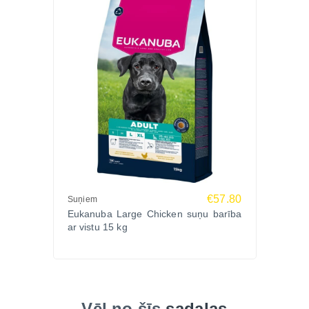
€57.80
Suņiem
Eukanuba Large Chicken suņu barība
ar vistu 15 kg
Vēl no šīs
sadaļas