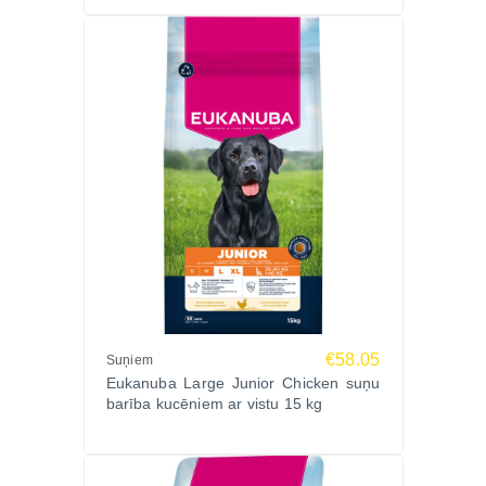
kuņģim.
No kāda vecuma drīkst lietot?
Paredzēta kucēniem no 1 līdz 12 mēnešu vecumam.
Vai barība ir pilnvērtīga ikdienas lietošanai?
Jā, tā ir 100% sabalansēta pilnvērtīga sausā barība.
Vai granulas palīdz zobu veselībai?
Jā, DentaDefense sistēma palīdz samazināt
aplikumu veidošanos.
Pasūti EUKANUBA DOG PUPPY S/M LAMB &
RICE 3kg Zoopasaule.lv
Izvēlies saudzīgu, zinātniski pamatotu un drošu
uzturu, kas palīdz tavam kucēnam augt veselam un
stipram.
€58.05
Suņiem
Eukanuba Large Junior Chicken suņu
Pasūti tagad Zoopasaule.lv – ātra piegāde visā
barība kucēniem ar vistu 15 kg
Latvijā.