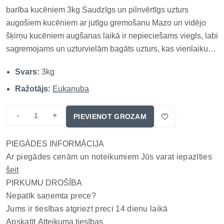
barība kucēniem 3kg Saudzīgs un pilnvērtīgs uzturs
augošiem kucēniem ar jutīgu gremošanu Mazo un vidējo
šķirņu kucēniem augšanas laikā ir nepieciešams viegls, labi
sagremojams un uzturvielām bagāts uzturs, kas vienlaikus
atbalsta kaulu, muskuļu, imunitātes un gremošanas
Svars:
3kg
sistēmas attīstību. EUKANUBA Puppy S/M Lamb & Rice ir
izstrādāta tieši šīm vajadzībām –...
Ražotājs:
Eukanuba
-
+
PIEVIENOT GROZAM
PIEGĀDES INFORMĀCIJA
Ar piegādes cenām un noteikumiem Jūs varat iepazīties
šeit
PIRKUMU DROŠĪBA
Nepatīk saņemta prece?
Jums ir tiesības atgriezt preci 14 dienu laikā
Apskatīt
Atteikuma tiesības