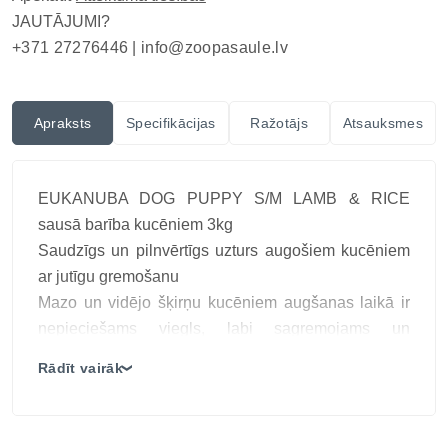
JAUTĀJUMI?
+371 27276446 |
info@zoopasaule.lv
Apraksts
Specifikācijas
Ražotājs
Atsauksmes
EUKANUBA DOG PUPPY S/M LAMB & RICE
sausā barība kucēniem 3kg
Saudzīgs un pilnvērtīgs uzturs augošiem kucēniem
ar jutīgu gremošanu
Mazo un vidējo šķirņu kucēniem augšanas laikā ir
nepieciešams viegls, labi sagremojams un
uzturvielām bagāts uzturs, kas vienlaikus atbalsta
Rādīt vairāk
❯
kaulu, muskuļu, imunitātes un gremošanas sistēmas
attīstību. EUKANUBA Puppy S/M Lamb & Rice ir
izstrādāta tieši šīm vajadzībām – ar jēra gaļu un