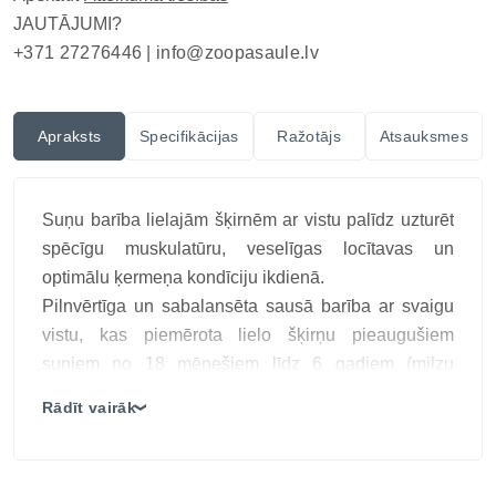
JAUTĀJUMI?
+371 27276446 |
info@zoopasaule.lv
Apraksts
Specifikācijas
Ražotājs
Atsauksmes
Suņu barība lielajām šķirnēm ar vistu palīdz uzturēt
spēcīgu muskulatūru, veselīgas locītavas un
optimālu ķermeņa kondīciju ikdienā.
Pilnvērtīga un sabalansēta sausā barība ar svaigu
vistu, kas piemērota lielo šķirņu pieaugušiem
suņiem no 18 mēnešiem līdz 6 gadiem (milzu
šķirnēm no 2 līdz 5 gadiem). Barība satur augstas
Rādīt vairāk
❯
kvalitātes proteīnus, omega taukskābes,
glikozamīnu un prebiotikas, lai atbalstītu locītavu
veselību, gremošanu un optimālu svaru.