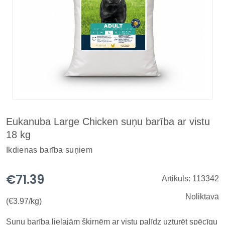
Eukanuba Large Chicken suņu barība ar vistu
18 kg
Ikdienas barība suņiem
€71.39
Artikuls: 113342
Noliktavā
(€3.97/kg)
Suņu barība lielajām šķirnēm ar vistu palīdz uzturēt spēcīgu