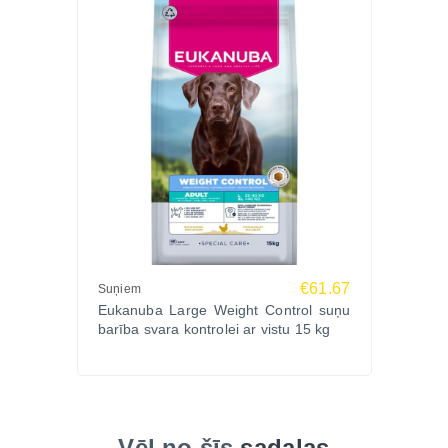
€61.67
Suņiem
Eukanuba Large Weight Control suņu
barība svara kontrolei ar vistu 15 kg
Vēl no šīs
sadaļas