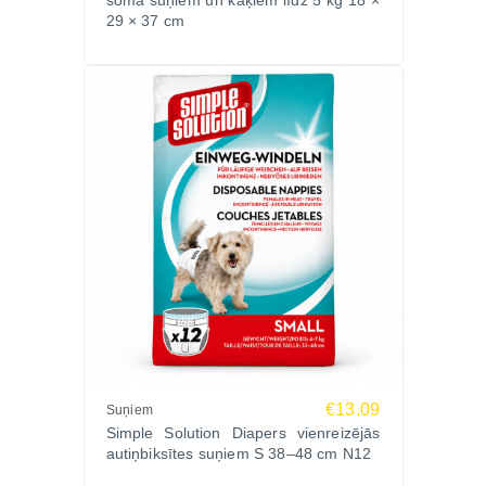
soma suņiem un kaķiem līdz 5 kg 18 ×
29 × 37 cm
€13.09
Suņiem
Simple Solution Diapers vienreizējās
autiņbiksītes suņiem S 38–48 cm N12