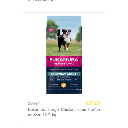
fosfors 1.04%.
Piedevas (uz kg):
Vitamīni: A vitamīns 47360 SV, C vitamīns 59 mg, D₃
vitamīns 1571 SV, E vitamīns 263 mg, beta-karotīns
5.2 mg, L-karnitīns 50 mg.
Mikroelementi: Vara (II) sulfāta pentahidrāts 8 mg,
kālija jodīds 1 mg, mangāna sulfāta monohidrāts 3.6
mg, cinka oksīds 89 mg, nātrija selenīts 0.07 mg.
Antioksidanti: Dabīgie tokoferola ekstrakti no augu
eļļas 70 mg.
Aromatizētāji: Organiskais rozmarīna ekstrakts 35
mg, tējas ekstrakts 17 mg.
Barošanas ieteikumi:
€57.60
Barību ieviest pakāpeniski 4 dienu laikā. Suņa svars
Suņiem
Eukanuba Large Chicken suņu barība
un ieteicamais dienas daudzums:
ar vistu 16.5 kg
20kg – 205-230g
30kg – 270-300g