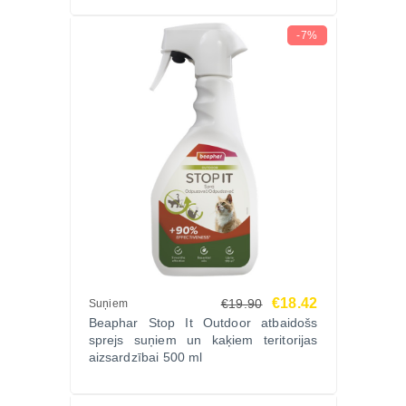
-7%
€18.42
€19.90
Suņiem
Beaphar Stop It Outdoor atbaidošs
sprejs suņiem un kaķiem teritorijas
aizsardzībai 500 ml