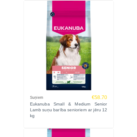
40kg – 330-365g
50kg – 380-425g
70kg – 475-530g
90kg – 565-625g
Vienmēr nodrošiniet sunim svaigu dzeramo ūdeni.
Ražotājs:
Eukanuba – premium klases suņu barības ražotājs
ar vairāk nekā 50 gadu pieredzi. Zinātniski
izstrādāta barība dažādu šķirņu suņu vajadzībām.
Ražots Nīderlandē.
Pasūtiet EUKANUBA DOG LARGE CHICKEN 18kg
Zoopasaule.lv un nodrošiniet savam sunim
€58.70
Suņiem
sabalansētu uzturu ar ātru piegādi visā Latvijā!
Eukanuba Small & Medium Senior
Lamb suņu barība senioriem ar jēru 12
kg