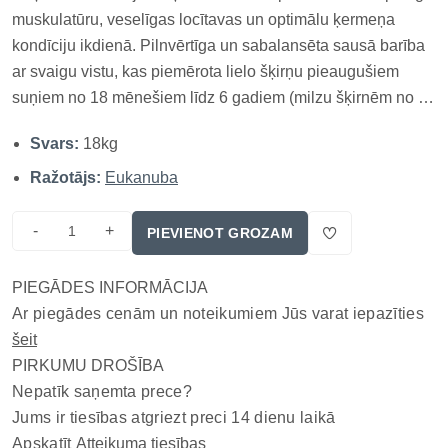
muskulatūru, veselīgas locītavas un optimālu ķermeņa
kondīciju ikdienā. Pilnvērtīga un sabalansēta sausā barība
ar svaigu vistu, kas piemērota lielo šķirņu pieaugušiem
suņiem no 18 mēnešiem līdz 6 gadiem (milzu šķirnēm no 2
līdz 5 gadiem). Barība satur augstas kvalitātes proteīnus,
Svars:
18kg
omega taukskābes, glikozamīnu un prebiotikas, lai atbals...
Ražotājs:
Eukanuba
-
+
PIEVIENOT GROZAM
PIEGĀDES INFORMĀCIJA
Ar piegādes cenām un noteikumiem Jūs varat iepazīties
šeit
PIRKUMU DROŠĪBA
Nepatīk saņemta prece?
Jums ir tiesības atgriezt preci 14 dienu laikā
Apskatīt
Atteikuma tiesības