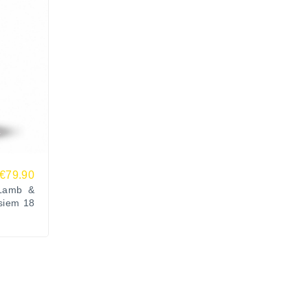
€79.90
Lamb &
īsiem 18