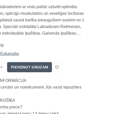
abradoriem ar vistu palīdz uzturēt optimālu
u, spēcīgu muskulatūru un veselīgas locītavas
mpleksā sausā barība pieaugušiem suņiem no 1
 Speciāli izstrādāta Labradoram Retrīveram,
o individuālās īpašības. Galvenās īpašības:
a – L-karnitīns un dabīgais taurīns palīdz
kg
gu un veselīgu sirdi. Optimāls svars – L-
Eukanuba
+
PIEVIENOT GROZAM
INFORMĀCIJA
 cenām un noteikumiem Jūs varat iepazīties
ROŠĪBA
emta prece?
bas atgriezt preci 14 dienu laikā