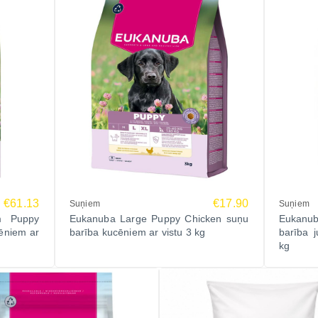
€61.13
€17.90
Suņiem
Suņiem
m Puppy
Eukanuba Large Puppy Chicken suņu
Eukanub
ēniem ar
barība kucēniem ar vistu 3 kg
barība j
kg