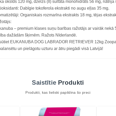
ka oksīds 120 mg, dzelzs (II) sulfāta monohidrāts 56 mg, nātrija
ioksidanti: Dabīgie tokoferola ekstrakti no augu eļļas 35 mg.
matizētāji: Organiskais rozmarīna ekstrakts 18 mg, tējas ekstra
otājs:
anuba – premium klases suņu barības ražotājs ar vairāk nekā 50
ība dažādām šķirnēm. Ražots Nīderlandē.
sūtiet EUKANUBA DOG LABRADOR RETRIEVER 12kg Zoopasaul
alansētu un pielāgotu uzturu ar ātru piegādi visā Latvijā!
Saistītie
Produkti
Produkti, kas lieliski papildina šo preci