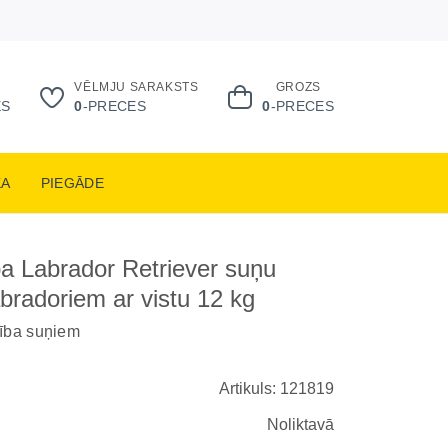
VĒLMJU SARAKSTS
GROZS
ES
0
-PRECES
0
-PRECES
KA
PIEGĀDE
a Labrador Retriever suņu
abradoriem ar vistu 12 kg
rība suņiem
Artikuls: 121819
Noliktavā