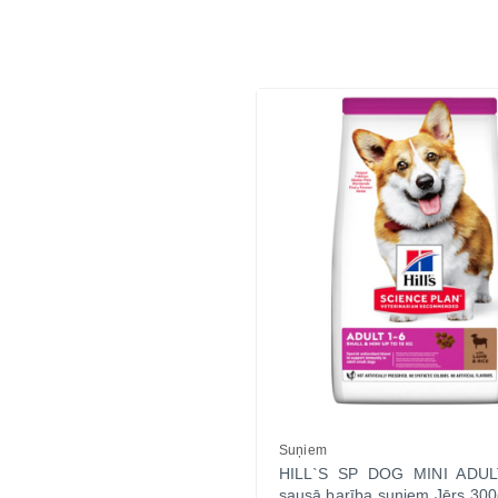
Suņiem
HILL`S SP DOG MINI ADU
sausā barība suņiem Jērs 30