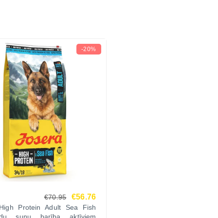
-20%
€56.76
€70.95
High Protein Adult Sea Fish
udu suņu barība aktīviem