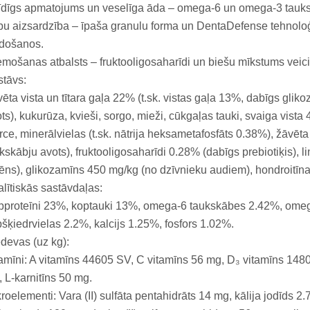
dīgs apmatojums un veselīga āda – omega-6 un omega-3 tauks
u aizsardzība – īpaša granulu forma un DentaDefense tehnolo
idošanos.
mošanas atbalsts – fruktooligosaharīdi un biešu mīkstums veici
tāvs:
ēta vista un tītara gaļa 22% (t.sk. vistas gaļa 13%, dabīgs gliko
ts), kukurūza, kvieši, sorgo, mieži, cūkgaļas tauki, svaiga vist
ce, minerālvielas (t.sk. nātrija heksametafosfāts 0.38%), žāvēta
kskābju avots), fruktooligosaharīdi 0.28% (dabīgs prebiotiķis), l
ēns), glikozamīns 450 mg/kg (no dzīvnieku audiem), hondroitīna
lītiskās sastāvdaļas:
pproteīni 23%, koptauki 13%, omega-6 taukskābes 2.42%, omeg
šķiedrvielas 2.2%, kalcijs 1.25%, fosfors 1.02%.
devas (uz kg):
amīni: A vitamīns 44605 SV, C vitamīns 56 mg, D₃ vitamīns 1480
 L-karnitīns 50 mg.
roelementi: Vara (II) sulfāta pentahidrāts 14 mg, kālija jodīds