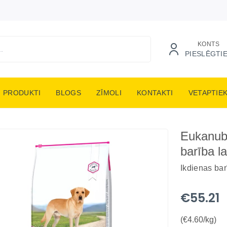
KONTS
PIESLĒGTI
PRODUKTI
BLOGS
ZĪMOLI
KONTAKTI
VETAPTIE
Eukanub
barība l
Ikdienas ba
€55.21
(€4.60/kg)