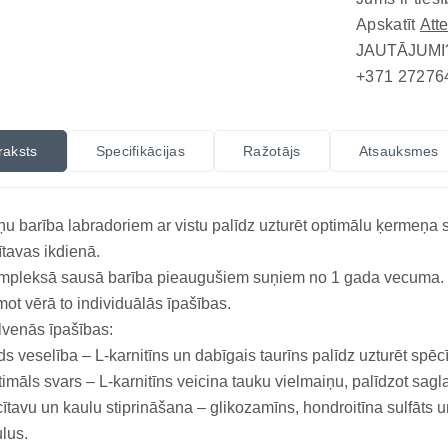
Apskatīt
Att
JAUTĀJUMI
+371 27276
raksts
Specifikācijas
Ražotājs
Atsauksmes
u barība labradoriem ar vistu palīdz uzturēt optimālu ķermeņa 
ītavas ikdienā.
pleksā sausā barība pieaugušiem suņiem no 1 gada vecuma. S
ot vērā to individuālās īpašības.
venās īpašības:
ds veselība – L-karnitīns un dabīgais taurīns palīdz uzturēt spēcī
imāls svars – L-karnitīns veicina tauku vielmaiņu, palīdzot sagl
ītavu un kaulu stiprināšana – glikozamīns, hondroitīna sulfāts un
lus.