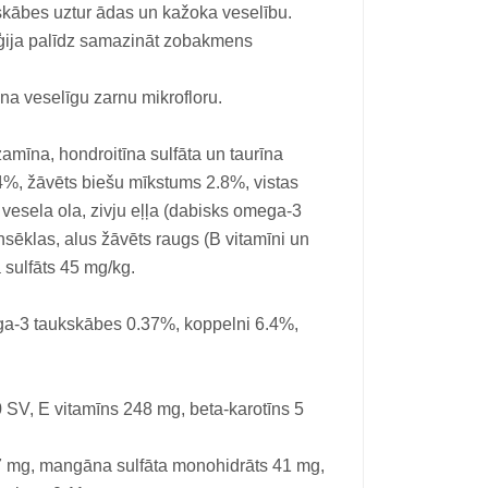
kābes uztur ādas un kažoka veselību.
ģija palīdz samazināt zobakmens
na veselīgu zarnu mikrofloru.
zamīna, hondroitīna sulfāta un taurīna
a 4%, žāvēts biešu mīkstums 2.8%, vistas
 vesela ola, zivju eļļa (dabisks omega-3
insēklas, alus žāvēts raugs (B vitamīni un
 sulfāts 45 mg/kg.
a-3 taukskābes 0.37%, koppelni 6.4%,
 SV, E vitamīns 248 mg, beta-karotīns 5
 2.7 mg, mangāna sulfāta monohidrāts 41 mg,