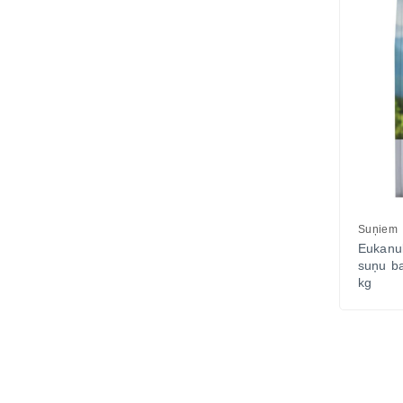
Suņiem
Eukanu
suņu b
kg