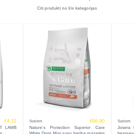
Citi produkti no šīs kategorijas
€4.32
€66.90
Suņiem
Suņiem
LT LAMB
Nature's Protection Superior Care
Josera 
0g
White Dogs Mini suņu barība mazajām
bezgra