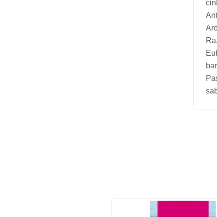
cin
Vitamīni suņiem un kaķiem
Ant
Veterinārie palīglīdzekļi suņiem un
Aro
kaķiem
Raž
Euk
Zobu kopšanas līdzekļi suņiem un
bar
kaķiem
Pa
Zivju eļļas suņiem un kaķiem
sab