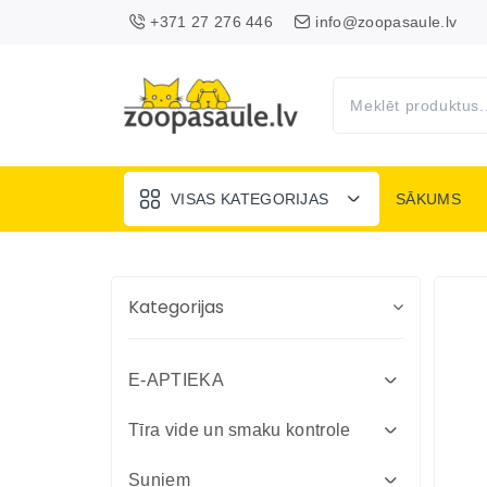
+371 27 276 446
info@zoopasaule.lv
VISAS KATEGORIJAS
SĀKUMS
Kategorijas
E-APTIEKA
Attārpošanas līdzekļi suņiem un
Tīra vide un smaku kontrole
kaķiem
Absorbenti un dezinfekcija fermām
Suņiem