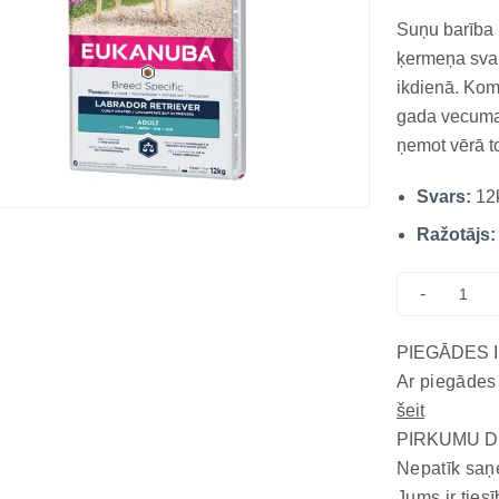
Suņu barība l
ķermeņa svar
ikdienā. Ko
gada vecuma.
ņemot vērā t
Sirds veselīb
Svars:
12
uzturēt spēcī
karnitī...
Ražotājs:
-
PIEGĀDES 
Ar piegādes
šeit
PIRKUMU D
Nepatīk saņ
Jums ir tiesī