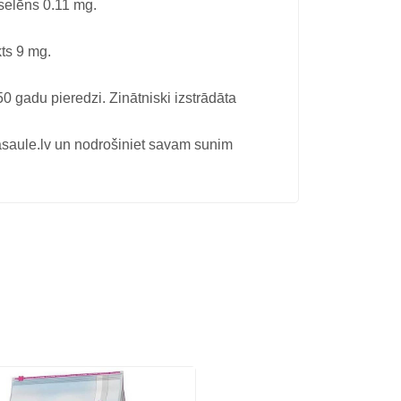
 selēns 0.11 mg.
kts 9 mg.
 gadu pieredzi. Zinātniski izstrādāta
e.lv un nodrošiniet savam sunim