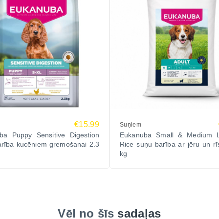
€15.99
Suņiem
ba Puppy Sensitive Digestion
Eukanuba Small & Medium 
arība kucēniem gremošanai 2.3
Rice suņu barība ar jēru un r
kg
Vēl no šīs
sadaļas