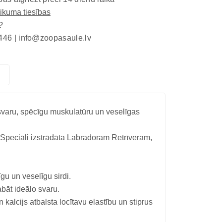
eikuma tiesības
?
446 |
info@zoopasaule.lv
svaru, spēcīgu muskulatūru un veselīgas
peciāli izstrādāta Labradoram Retrīveram,
gu un veselīgu sirdi.
abāt ideālo svaru.
 kalcijs atbalsta locītavu elastību un stiprus