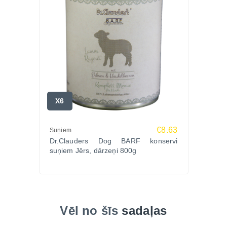
barību, kas atbalsta gremošanu, imunitāti un ādas
veselību.
Pasūti Dr.Clauder’s HypoSensitive Plus Siļķe &
Kartupeļi 11.5kg Zoopasaule.lv — ātra piegāde un
profesionāls serviss!
X6
€8.63
Suņiem
Dr.Clauders Dog BARF konservi
suņiem Jērs, dārzeņi 800g
Vēl no šīs
sadaļas