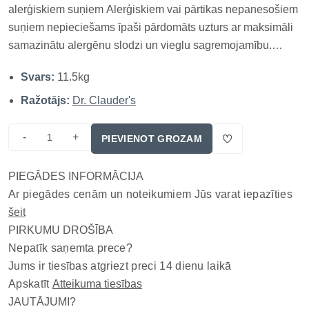
alerģiskiem suņiem Alerģiskiem vai pārtikas nepanesošiem
suņiem nepieciešams īpaši pārdomāts uzturs ar maksimāli
samazinātu alergēnu slodzi un vieglu sagremojamību.
Dr.Clauder’s HypoSensitive Plus Siļķe & Kartupeļi ir
Svars:
11.5kg
monoproteīna, hipoalerģiska formula, kas apvieno siļķi,
kartupeļus un dabīgas p...
Ražotājs:
Dr. Clauder's
-
+
PIEVIENOT GROZAM
PIEGĀDES INFORMĀCIJA
Ar piegādes cenām un noteikumiem Jūs varat iepazīties
šeit
PIRKUMU DROŠĪBA
Nepatīk saņemta prece?
Jums ir tiesības atgriezt preci 14 dienu laikā
Apskatīt
Atteikuma tiesības
JAUTĀJUMI?