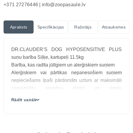
+371 27276446 |
info@zoopasaule.lv
Apraksts
Specifikācijas
Ražotājs
Atsauksmes
DR.CLAUDER’S DOG HYPOSENSITIVE PLUS
suņu barība Siļķe, kartupeļi 11.5kg
Barība, kas radīta jūtīgiem un alerģiskiem suņiem
Alerģiskiem vai pārtikas nepanesošiem suņiem
nepieciešams īpaši pārdomāts uzturs ar maksimāli
samazinātu alergēnu slodzi un vieglu
sagremojamību. Dr.Clauder’s HypoSensitive Plus
Rādīt vairāk
❯
Siļķe & Kartupeļi ir monoproteīna, hipoalerģiska
formula, kas apvieno siļķi, kartupeļus un dabīgas
prebiotikas optimālai gremošanai un ādai.
Barība nesatur graudus, kviešus vai konservantus,