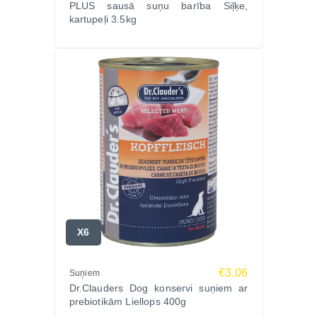
PLUS sausā suņu barība Siļķe,
Bez graudiem, bez kviešiem, bez konservantiem.
kartupeļi 3.5kg
Omega-3, 6 un 9 komplekss — kažoka spīdumam
un ādas veselībai.
FOS, raugs un beta-glikāni — gremošanas un
imunitātes atbalstam.
Spirulīna un dzērveņu ekstrakts — antioksidantu
aizsardzībai.
Lieliska panesība pat ļoti jutīgām gremošanas
sistēmām.
Sastāvs
Ziemeļjūras siļķe (20% svaiga, saldēta, 15%
kaltēta), meža zirņi 9,5%, cukurbiešu šķēles,
X6
kartupeļu milti, veģetārie proteīna hidrolizāti, lašu
eļļa 2%, linsēklas, alus raugs 1%, papaijas pulveris,
€3.06
Suņiem
fruktooligosaharīdi, dzērveņu sula, ananāsu
Dr.Clauders Dog konservi suņiem ar
pulveris, rauga beta-glikāni, kaņepju milti, spirulīnas
prebiotikām Liellops 400g
pulveris 0,75%, cigoriņu pulveris (FOS) 0,4%.