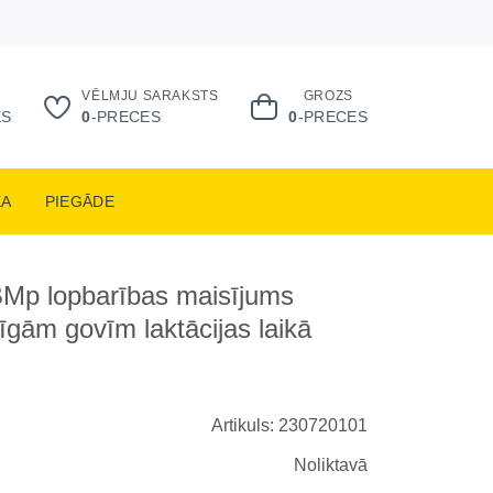
VĒLMJU SARAKSTS
GROZS
ES
0
-PRECES
0
-PRECES
KA
PIEGĀDE
BMp lopbarības maisījums
īgām govīm laktācijas laikā
Artikuls: 230720101
Noliktavā