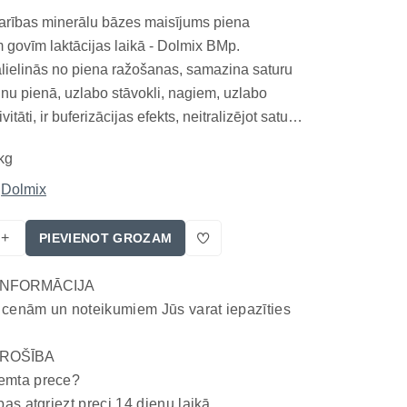
arības minerālu bāzes maisījums piena
 govīm laktācijas laikā - Dolmix BMp.
lielinās no piena ražošanas, samazina saturu
nu pienā, uzlabo stāvokli, nagiem, uzlabo
vitāti, ir buferizācijas efekts, neitralizējot saturu
 profilaktiruet slimība pakaļgala neveiksme
kg
ēšanos placenta, uzlabo garšu barības
.
Dolmix
+
PIEVIENOT GROZAM
INFORMĀCIJA
 cenām un noteikumiem Jūs varat iepazīties
ROŠĪBA
emta prece?
bas atgriezt preci 14 dienu laikā