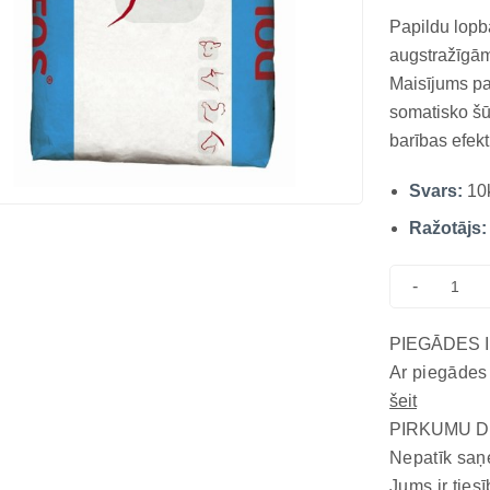
Papildu lopb
augstražīgām
Maisījums pa
somatisko šū
barības efekti
barības vads,
Svars:
10
ierobežo kav
kvalitāte. Iet..
Ražotājs:
-
PIEGĀDES 
Ar piegādes
šeit
PIRKUMU D
Nepatīk saņ
Jums ir tiesī