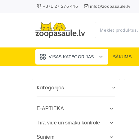
+371 27 276 446
info@zoopasaule.lv
VISAS KATEGORIJAS
SĀKUMS
Kategorijas
E-APTIEKA
Attārpošanas līdzekļi suņiem un
Tīra vide un smaku kontrole
kaķiem
Absorbenti un dezinfekcija fermām
Suņiem