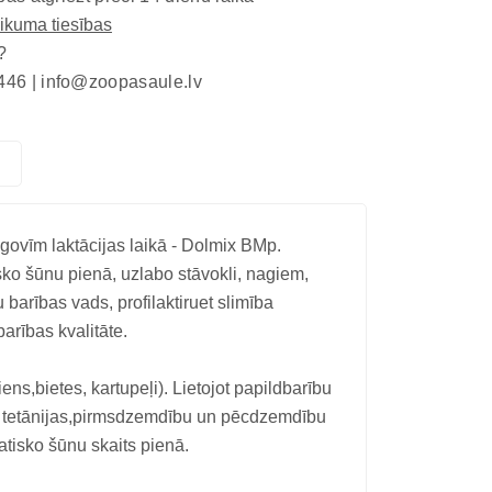
eikuma tiesības
?
446 |
info@zoopasaule.lv
ovīm laktācijas laikā - Dolmix BMp.
ko šūnu pienā, uzlabo stāvokli, nagiem,
ru barības vads, profilaktiruet slimība
rības kvalitāte.
s,bietes, kartupeļi). Lietojot papildbarību
s tetānijas,pirmsdzemdību un pēcdzemdību
tisko šūnu skaits pienā.