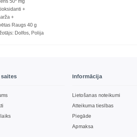
lēns 50* mg
ioksidanti +
arža +
vētas Raugs 40 g
otājs: Dolfos, Polija
 saites
Informācija
ums
Lietošanas noteikumi
ti
Atteikuma tiesības
laiks
Piegāde
Apmaksa