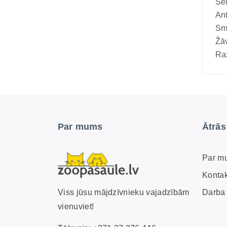
Se
Vitamīni suņiem un kaķiem
Ant
Veterinārie palīglīdzekļi suņiem un
Sm
kaķiem
Žā
Raž
Zobu kopšanas līdzekļi suņiem un
kaķiem
Zivju eļļas suņiem un kaķiem
Par mums
Ātrās
Par m
Kontak
Darba 
Viss jūsu mājdzīvnieku vajadzībām
vienuviet!