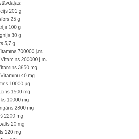
tāvdaļas:
cijs 201 g
fors 25 g
rijs 100 g
nijs 30 g
s 5,7 g
itamīns 700000 j.m.
Vitamīns 200000 j.m.
Vitamīns 3850 mg
 Vitamīnu 40 mg
tīns 10000 µg
acīns 1500 mg
nks 10000 mg
ngāns 2800 mg
rš 2200 mg
balts 20 mg
ds 120 mg