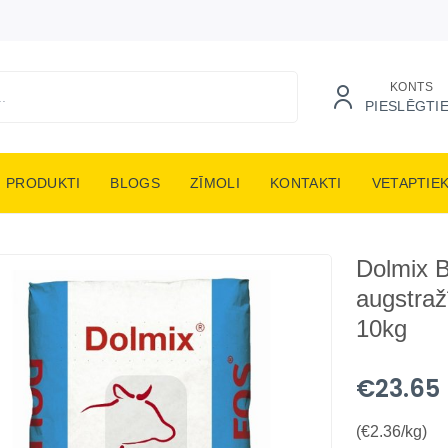
KONTS
PIESLĒGTI
PRODUKTI
BLOGS
ZĪMOLI
KONTAKTI
VETAPTIE
Dolmix 
augstraž
10kg
€23.65
(€2.36/kg)