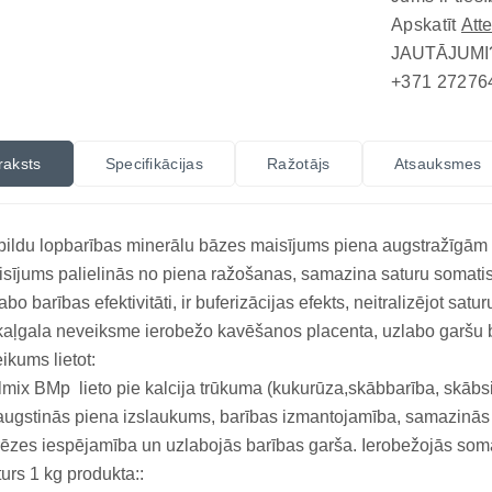
Apskatīt
Att
JAUTĀJUMI
+371 27276
raksts
Specifikācijas
Ražotājs
Atsauksmes
ildu lopbarības minerālu bāzes maisījums piena augstražīgām g
sījums palielinās no piena ražošanas, samazina saturu somatis
abo barības efektivitāti, ir buferizācijas efekts, neitralizējot satu
aļgala neveiksme ierobežo kavēšanos placenta, uzlabo garšu ba
eikums lietot:
mix BMp lieto pie kalcija trūkuma (kukurūza,skābbarība, skābsien
ugstinās piena izslaukums, barības izmantojamība, samazinā
ēzes iespējamība un uzlabojās barības garša. Ierobežojās soma
urs 1 kg produkta::