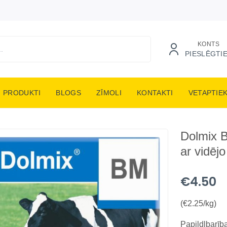
KONTS
PIESLĒGTI
PRODUKTI
BLOGS
ZĪMOLI
KONTAKTI
VETAPTIE
Dolmix 
ar vidēj
€4.50
(€2.25/kg)
Papildlbarīb