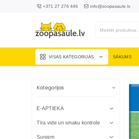
+371 27 276 446
info@zoopasaule.lv
VISAS KATEGORIJAS
SĀKUMS
Kategorijas
E-APTIEKA
Attārpošanas līdzekļi suņiem un
Tīra vide un smaku kontrole
kaķiem
Absorbenti un dezinfekcija fermām
Suņiem