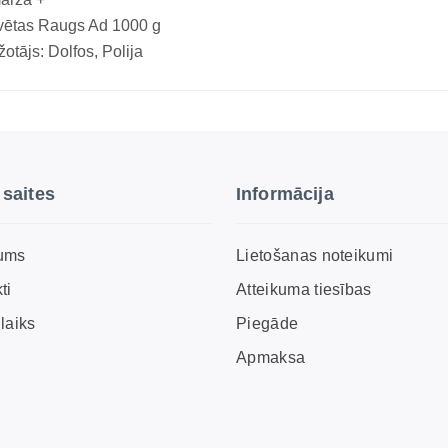
vētas Raugs Ad 1000 g
otājs: Dolfos, Polija
 saites
Informācija
ums
Lietošanas noteikumi
ti
Atteikuma tiesības
laiks
Piegāde
Apmaksa