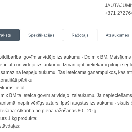
JAUTĀJUMI
+371 27276
raksts
Specifikācijas
Ražotājs
Atsauksmes
ildlbarība govīm ar vidējo izslaukumu - Dolmix BM. Maisījums 
enciālu un vidējo izslaukumu. Izmantojot pietiekami pilnīgi se
 samazina iespēju trūkumu. Tas ieteicams ganāmpulkos, kas atr
onalitāti pārtiku.
eikums lietot:
mix BM tā ieteica govīm ar vidējo izslaukumu. Ja nepieciešams
anismā, nepilnvērtīgs uzturs, īpaši augstas izslaukumu - skaits 
ēšana: Atkarībā no piena ražošanas 80-120 g
urs 1 kg produkta:
tāvdaļas: