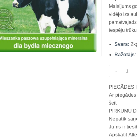
Maisījums go
vidējo izslau
pamatvajadzī
iespēju trūk
tradicionālā 
Svars:
2k
Ieteikums lie
izslaukumu...
Ražotājs:
-
PIEGĀDES 
Ar piegādes
šeit
PIRKUMU D
Nepatīk saņ
Jums ir tiesī
Apskatīt
Att