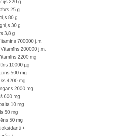
cijs 220 g
fors 25 g
rijs 80 g
nijs 30 g
s 3,8 g
itamīns 700000 j.m.
Vitamīns 200000 j.m.
Vitamīns 2200 mg
tīns 10000 µg
acīns 500 mg
nks 4200 mg
ngāns 2000 mg
rš 600 mg
balts 10 mg
ds 50 mg
lēns 50 mg
ioksidanti +
arža +