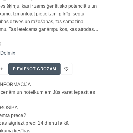
vs šķirņu, kas ir zems ģenētisko potenciālu un
kumu. Izmantojot pietiekami pilnīgi segtu
bas dzīves un ražošanas, tas samazina
umu. Tas ieteicams ganāmpulkos, kas atrodas
uzturēšanā, ņemot vērā sezonalitāti pārtiku.
g
tot: Dolmix BM tā ieteica govīm ar vidējo
.
Dolmix
+
PIEVIENOT GROZAM
INFORMĀCIJA
 cenām un noteikumiem Jūs varat iepazīties
ROŠĪBA
emta prece?
bas atgriezt preci 14 dienu laikā
eikuma tiesības