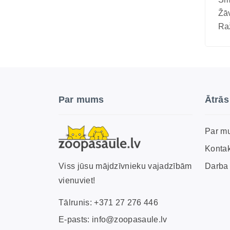
Vitamīni suņiem un kaķiem
Žā
Veterinārie palīglīdzekļi suņiem un
Raž
kaķiem
Zobu kopšanas līdzekļi suņiem un
kaķiem
Zivju eļļas suņiem un kaķiem
Par mums
Ātrās
Par m
Kontak
Darba 
Viss jūsu mājdzīvnieku vajadzībām
vienuviet!
Tālrunis:
+371 27 276 446
E-pasts:
info@zoopasaule.lv