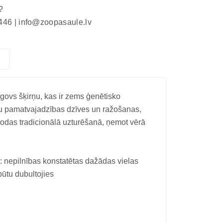
?
446 |
info@zoopasaule.lv
govs šķirņu, kas ir zems ģenētisko
gtu pamatvajadzības dzīves un ražošanas,
odas tradicionālā uzturēšanā, ņemot vērā
: nepilnības konstatētas dažādas vielas
būtu dubultojies