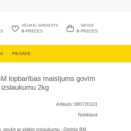
VĒLMJU SARAKSTS
GROZS
ES
0
-PRECES
0
-PRECES
KA
PIEGĀDE
BM lopbarības maisījums govīm
o izslaukumu 2kg
Artikuls: 080720101
Noliktavā
a govīm ar vidējo izslaukumu - Dolmix BM.