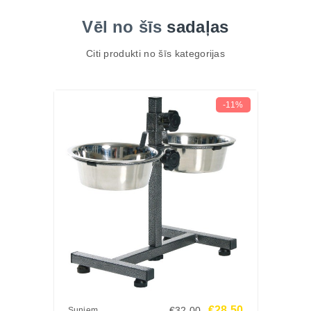
Vēl no šīs
sadaļas
Citi produkti no šīs kategorijas
-11%
€28.50
€32.00
Suņiem