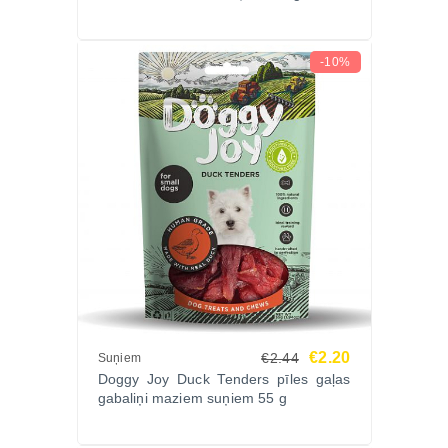
cenas un garantēta kvalitāte!
-10%
€2.20
€2.44
Suņiem
Doggy Joy Duck Tenders pīles gaļas
gabaliņi maziem suņiem 55 g