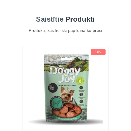
ir gatavotas no laukos audzētas pīles gaļas, kas lēni
gatavota krāsnī, lai saglabātu dabīgo garšu un
Saistītie
Produkti
uzturvērtību. Šīs nūjiņas ir īpaši sagrieztas
piemērotā izmērā mazajiem suņiem, padarot tās par
Produkti, kas lieliski papildina šo preci
ideālu kārumu ikdienā vai treniņu apbalvošanai.
TOP 3 ieguvumi
Īsta pīles gaļa – dabīgs sastāvs ar bagātīgu garšu.
-10%
Augsts proteīna saturs – sniedz enerģiju un atbalsta
veselīgu attīstību.
Perfekts izmērs – piemērots tieši mazo šķirņu
suņiem.
Galvenās īpašības
Pagatavotas no laukos audzētas pīles gaļas
Lēni gatavotas krāsnī, lai saglabātu kvalitāti
Augsts proteīna saturs, zems tauku daudzums
Viegli sakošļājamas un piemērotas mazām mutītēm
Bez mākslīgām krāsvielām un konservantiem