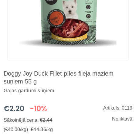
Doggy Joy Duck Fillet pīles fileja maziem
suņiem 55 g
Gaļas gardumi suņiem
€2.20
-10%
Artikuls: 0119
Noliktavā
Sākotnējā cena:
€2.44
(€40.00/kg)
€44.36/kg