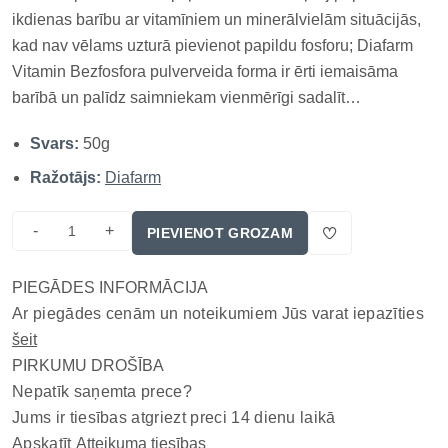
ikdienas barību ar vitamīniem un minerālvielām situācijās,
kad nav vēlams uzturā pievienot papildu fosforu; Diafarm
Vitamin Bezfosfora pulverveida forma ir ērti iemaisāma
barībā un palīdz saimniekam vienmērīgi sadalīt
nepieciešamo daudzumu porcijā, tādēļ produkts piemērots
Svars:
50g
mērķtiecīgai putnu un nebrīvē turētu reptiļu ēdienkartes
papildināša...
Ražotājs:
Diafarm
-
+
PIEVIENOT GROZAM
PIEGĀDES INFORMĀCIJA
Ar piegādes cenām un noteikumiem Jūs varat iepazīties
šeit
PIRKUMU DROŠĪBA
Nepatīk saņemta prece?
Jums ir tiesības atgriezt preci 14 dienu laikā
Apskatīt
Atteikuma tiesības