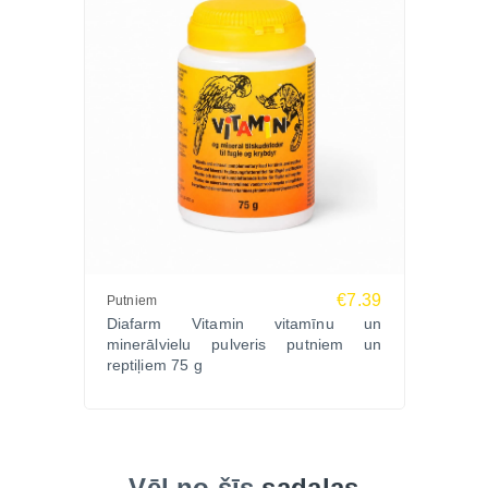
Latvijā.
€7.39
Putniem
Diafarm Vitamin vitamīnu un
minerālvielu pulveris putniem un
reptiļiem 75 g
Vēl no šīs
sadaļas