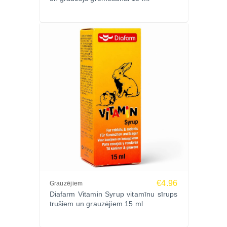
A vitamīns 300 000 SV, D3 vitamīns 10 000 SV, E
vitamīns 500 mg, K1 vitamīns 30 mg, B1 vitamīns 30
mg, B2 vitamīns 120 mg, B6 vitamīns 10 mg, B12
vitamīns 0,5 mg, niacīnamīds 600 mg, holīna hlorīds
1500 mg, folijskābe 10 mg, kalcija-D-pantotenāts
300 mg, cinka oksīds 620 mg, mangāna oksīds 1050
mg, vara oksīds 25 mg, dzelzs fumarāts 910 mg,
kalcija jodāts 5 mg, L-lizīns 20 000 mg, DL-
metionīns 10 000 mg.
Tehnoloģiskās piedevas: pretsalipes vielas,
antioksidanti, konservanti.
Lietošana un devas
Mērkarote iekļauta iepakojumā (1 ml = 0,5 g).
€4.96
Deva: 2–4 mērkarotes uz 200 g barības.
Grauzējiem
Diafarm Vitamin Syrup vitamīnu sīrups
Iemaisīt tieši barībā.
trušiem un grauzējiem 15 ml
Ražotājs
Diafarm – Dānijas ražotājs ar ilggadēju pieredzi