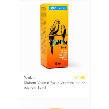
dzīvnieku veselības papildbarību izstrādē,
nodrošinot augstus kvalitātes un drošības
standartus.
Biežāk uzdotie jautājumi (FAQ)
Kāpēc svarīga bezfosfora formula?
Tā samazina fosfora pārslodzes risku un ir
piemērota ilgstošai lietošanai jutīgām sugām.
Vai piemērota ikdienas lietošanai?
Jā, ievērojot ieteicamās devas.
Vai var lietot dažādām putnu un reptiļu sugām?
Jā, produkts ir universāls, taču vienmēr ieteicams
ievērot konkrētās sugas barošanas vadlīnijas.
€4.96
Putniem
Pasūti DIAFARM Vitamin bez fosfora putniem un
Diafarm Vitamin Syrup vitamīnu sīrups
reptiļiem 50g Zoopasaule.lv!
putniem 15 ml
Nodrošini saviem putniem un reptiļiem sabalansētu
vitamīnu un minerālvielu atbalstu bez lieka fosfora.
Pasūti Zoopasaule.lv un saņem ātru piegādi visā