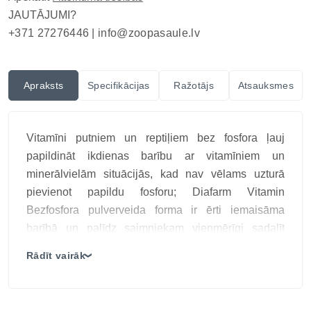
JAUTĀJUMI?
+371 27276446 |
info@zoopasaule.lv
Apraksts
Specifikācijas
Ražotājs
Atsauksmes
Vitamīni putniem un reptiļiem bez fosfora ļauj
papildināt ikdienas barību ar vitamīniem un
minerālvielām situācijās, kad nav vēlams uzturā
pievienot papildu fosforu; Diafarm Vitamin
Bezfosfora pulverveida forma ir ērti iemaisāma
barībā un palīdz saimniekam vienmērīgi sadalīt
nepieciešamo daudzumu porcijā, tādēļ produkts
Rādīt vairāk
❯
piemērots mērķtiecīgai putnu un nebrīvē turētu
reptiļu ēdienkartes papildināšanai, īpaši tad, ja
pamatbarības minerālvielu profils jau nodrošina