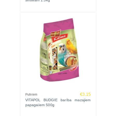
šinšillām 1.5kg
€3.15
Putniem
VITAPOL BUDGIE barība mazajiem
papagaiiem 500g