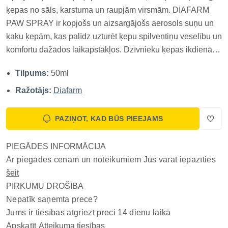
ķepas no sāls, karstuma un raupjām virsmām. DIAFARM
PAW SPRAY ir kopjošs un aizsargājošs aerosols suņu un
kaķu ķepām, kas palīdz uzturēt ķepu spilventiņu veselību un
komfortu dažādos laikapstākļos. Dzīvnieku ķepas ikdienā
tiek pakļautas mehāniskai slodzei un vides kairinātājiem,
Tilpums:
50ml
piemēram, karstam asfaltam, akmeņainam segumam vai
ziemas ceļ...
Ražotājs:
Diafarm
PAZIŅOT, KAD BŪS PIEEJAMS
PIEGĀDES INFORMĀCIJA
Ar piegādes cenām un noteikumiem Jūs varat iepazīties
šeit
PIRKUMU DROŠĪBA
Nepatīk saņemta prece?
Jums ir tiesības atgriezt preci 14 dienu laikā
Apskatīt
Atteikuma tiesības