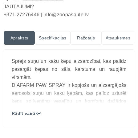
JAUTĀJUMI?
+371 27276446 |
info@zoopasaule.lv
Apraksts
Specifikācijas
Ražotājs
Atsauksmes
Sprejs suņu un kaķu ķepu aizsardzībai, kas palīdz
pasargāt ķepas no sāls, karstuma un raupjām
virsmām.
DIAFARM PAW SPRAY ir kopjošs un aizsargājošs
aerosols suņu un kaķu ķepām, kas palīdz uzturēt
ķepu spilventiņu veselību un komfortu dažādos
laikapstākļos. Dzīvnieku ķepas ikdienā tiek
Rādīt vairāk
❯
pakļautas mehāniskai slodzei un vides
kairinātājiem, piemēram, karstam asfaltam,
akmeņainam segumam vai ziemas ceļu kaisīšanas