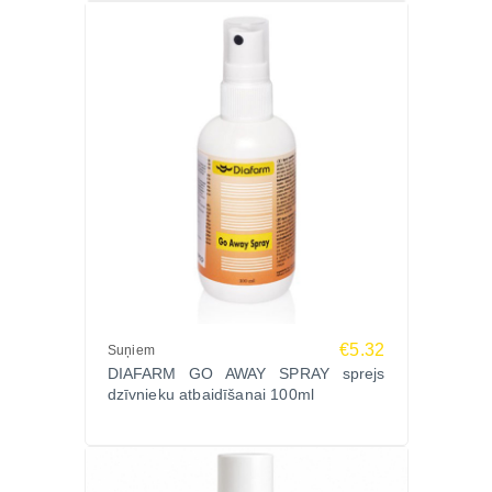
Vai spreju var lietot katru dienu?
Jā, to var lietot regulāri vai pēc nepieciešamības.
Vai produkts palīdz ziemā pret ceļu sāli?
Jā, sprejs palīdz veidot aizsargkārtu, kas samazina
sāls ietekmi.
Vai sprejs palīdz sausām ķepām?
Jā, kopjošās sastāvdaļas palīdz mitrināt un barot
ķepu ādu.
Parūpējies par sava mājdzīvnieka ķepu veselību ar
DIAFARM PAW SPRAY 50 ml. Izvēlies kvalitatīvu
ķepu kopšanas līdzekli internetveikalā
Zoopasaule.lv, kur pieejamas veterinārārsta
€5.32
Suņiem
konsultācijas un ātra piegāde visā Latvijā.
DIAFARM GO AWAY SPRAY sprejs
dzīvnieku atbaidīšanai 100ml