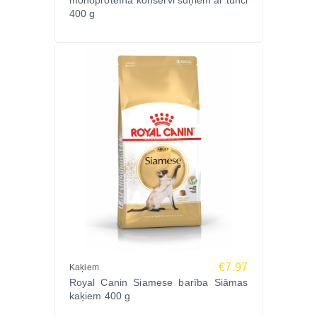
monoproteīna konservi suņiem ar tunci
400 g
€7.97
Kaķiem
Royal Canin Siamese barība Siāmas
kaķiem 400 g