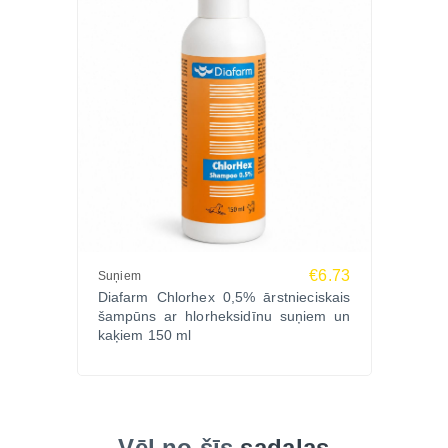
€6.73
Suņiem
Diafarm Chlorhex 0,5% ārstnieciskais
šampūns ar hlorheksidīnu suņiem un
kaķiem 150 ml
Vēl no šīs
sadaļas