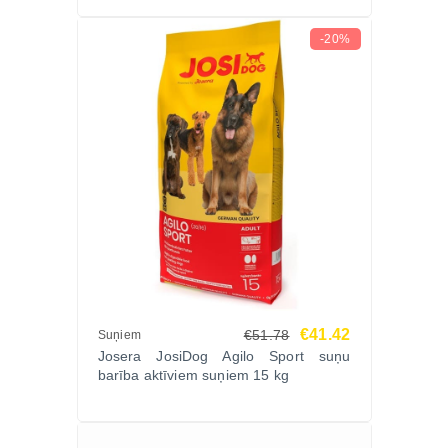
-20%
€41.42
€51.78
Suņiem
Josera JosiDog Agilo Sport suņu
barība aktīviem suņiem 15 kg