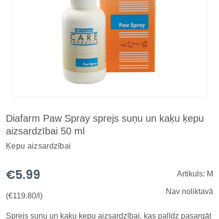
Diafarm Paw Spray sprejs suņu un kaķu ķepu
aizsardzībai 50 ml
Ķepu aizsardzībai
€5.99
Artikuls: M
Nav noliktavā
(€119.80/l)
Sprejs suņu un kaķu ķepu aizsardzībai, kas palīdz pasargāt