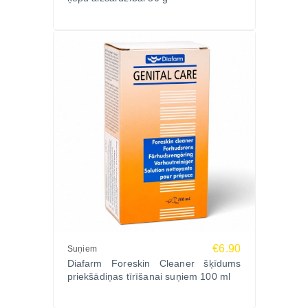
Karstā laikā, lai pasargātu ķepas no sakarsušām
virsmām.
Pastaigām pa akmeņainu, grantētu vai raupju
segumu.
Ķepu spilventiņu kopšanai un mitrināšanai.
Profilaktiskai ķepu aizsardzībai ikdienā.
Ražotājs
Diafarm, Dānija – uzticams veterināro un dzīvnieku
kopšanas līdzekļu ražotājs, kas izstrādā drošus un
efektīvus produktus mājdzīvnieku labsajūtai.
Ko saka saimnieki?
"Ķepas kļuva mīkstākas un mazāk plaisāja ziemā."
"Ērti lietojams un labi aizsargā pastaigu laikā."
€6.90
"Labs profilaktisks līdzeklis aktīviem suņiem."
Suņiem
Diafarm Foreskin Cleaner šķīdums
Biežāk uzdotie jautājumi (FAQ)
priekšādiņas tīrīšanai suņiem 100 ml
Vai sprejs ir piemērots suņiem un kaķiem?
Jā, produkts paredzēts abām dzīvnieku sugām.