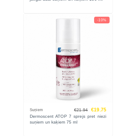
izstrādā dabīgas un klīniski pārbaudītas formulas
suņu un kaķu ādas kopšanai.
Ko saka saimnieki?
-10%
“Ļoti labs efekts – nieze samazinājās jau pēc pirmās
nedēļas.”
“Ērti lietot un redzams rezultāts ilgtermiņā.”
FAQ
Vai šie pilieni ir piemēroti kaķiem?
Jā, produkts ir paredzēts gan suņiem, gan kaķiem
līdz 10 kg.
Cik bieži jālieto?
Parasti reizi nedēļā vai pēc veterinārārsta ieteikuma.
Vai palīdz pret dermatītu?
Jā, tas palīdz mazināt simptomus un uzlabot ādas
€19.75
€21.94
Suņiem
stāvokli.
Dermoscent ATOP 7 sprejs pret niezi
Cik ātri redzams efekts?
suņiem un kaķiem 75 ml
Parasti uzlabojums novērojams jau pēc dažām