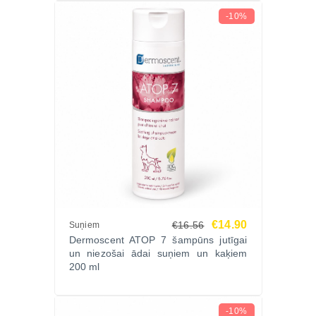
lietošanas reizēm.
-10%
Konsultācijas sniedz veterinārārsts darbdienās plkst.
10:00 - 14:00
Papildus apskatiet arī
Dermoscent līdzekļus suņu
un kaķu ādas kopšanai, kas palīdz kompleksā
veidā risināt niezi un dermatītu.
Ikdienas kopšanai izvēlieties arī
dermatoloģiskos
šampūnus un kopšanas līdzekļus suņiem un
kaķiem jutīgai ādai
, kas palīdz uzturēt veselīgu ādu
un spalvu.
Pasūtiet Dermoscent ATOP7 Spot-On pilienus
Zoopasaule.lv internetveikalā un nodrošiniet savam
mīlulim efektīvu, ilgstošu un profesionālu ādas
€14.90
€16.56
Suņiem
Dermoscent ATOP 7 šampūns jutīgai
kopšanu.
un niezošai ādai suņiem un kaķiem
Apskatiet arī citus
dermatoloģiskos un kopšanas
200 ml
līdzekļus suņiem un kaķiem
Zoopasaule.lv, lai
nodrošinātu pilnvērtīgu mājdzīvnieku aprūpi.
-10%