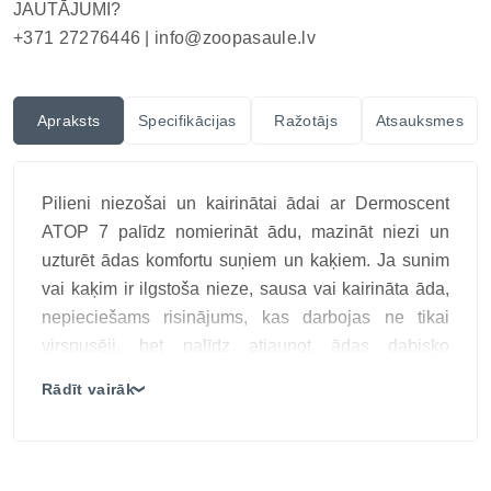
JAUTĀJUMI?
+371 27276446 |
info@zoopasaule.lv
Apraksts
Specifikācijas
Ražotājs
Atsauksmes
Pilieni niezošai un kairinātai ādai ar Dermoscent
ATOP 7 palīdz nomierināt ādu, mazināt niezi un
uzturēt ādas komfortu suņiem un kaķiem. Ja sunim
vai kaķim ir ilgstoša nieze, sausa vai kairināta āda,
nepieciešams risinājums, kas darbojas ne tikai
virspusēji, bet palīdz atjaunot ādas dabisko
līdzsvaru.
Rādīt vairāk
❯
Šis dermatoloģiskais līdzeklis ir paredzēts suņiem
un kaķiem ar jutīgu, kairinātu vai alerģisku ādu.
Regulāra lietošana palīdz mazināt niezi, uzlabot
ādas stāvokli un nodrošināt ilgstošu aizsardzību.