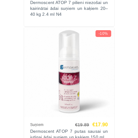
Dermoscent ATOP 7 pilieni niezošai un
lavandas eļļa, krustnagliņu eļļa, tējas koka eļļa,
kairinātai ādai suņiem un kaķiem 20–
kampara eļļa, Shiu koka eļļa, piparmētru eļļa, ciedru
40 kg 2.4 ml N4
mizas eļļa, oregano eļļa, tokoferila acetāts
Lietošana
-10%
Uzklāt 1 pipeti uz ādas reizi nedēļā.
Lietot tik ilgi, cik nepieciešams vai pēc veterinārārsta
ieteikuma.
SVARĪGI
Izvairīties no norīšanas un saskares ar acīm.
Pirms lietošanas ieteicams konsultēties ar
veterinārārstu.
LIETOŠANAS INSTRUKCIJA
Vienmēr ievērojiet ražotāja norādījumus un
pielāgojiet lietošanu dzīvnieka ādas stāvoklim.
Ražotājs
€17.90
€19.89
Suņiem
Dermoscent – Francijas uzņēmums ar vairāk nekā
Dermoscent ATOP 7 putas sausai un
20 gadu pieredzi veterinārajā dermokosmētikā, kas
jutīgai ādai suņiem un kaķiem 150 ml