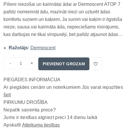
Pilieni niezošai un kairinātai ādai ar Dermoscent ATOP 7
palīdz nomierināt ādu, mazināt niezi un uzturēt ādas
komfortu suņiem un kaķiem. Ja sunim vai kaķim ir ilgstoša
nieze, sausa vai kairināta āda, nepieciešams risinājums,
kas darbojas ne tikai virspusēji, bet palīdz atjaunot ādas
dabisko līdzsvaru. Šis dermatoloģiskais līdzeklis ir
Ražotājs:
Dermoscent
paredzēts suņiem un kaķiem ar jutīgu, kairinātu vai
alerģisku ā...
-
+
PIEVIENOT GROZAM
PIEGĀDES INFORMĀCIJA
Ar piegādes cenām un noteikumiem Jūs varat iepazīties
šeit
PIRKUMU DROŠĪBA
Nepatīk saņemta prece?
Jums ir tiesības atgriezt preci 14 dienu laikā
Apskatīt
Atteikuma tiesības