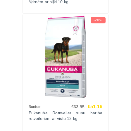
šķirnēm ar siļķi 10 kg
-20%
€51.16
€63.95
Suņiem
Eukanuba Rottweiler suņu barība
rotveileriem ar vistu 12 kg