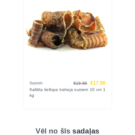
Jā, īpaši piemērots arī mazo šķirņu suņiem.
Vai šis gardums ir trekns?
Nē, tas satur ļoti maz tauku.
Vai var dot katru dienu?
Jā, kā papildbarību un apbalvojumu.
Zoopasaule.lv internetveikalā pieejami dabīgie
kaltējumi suņiem ar augstu proteīna saturu ikdienas
apbalvošanai un košļāšanai.
€17.90
€19.86
Suņiem
Kaltēta liellopa traheja suņiem 10 cm 1
kg
Izvēlies kaltētas liellopa plaušas suņiem
Zoopasaule.lv un palutini savu suni ar dabīgu
gardumu bez liekām piedevām.
Papildu dabīgos kaltētos gardumus suņiem ar
Vēl no šīs
sadaļas