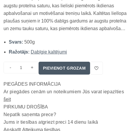
augstu proteīna saturu, kas lieliski piemērots ikdienas
apbalvošanai un motivēšanai treniņu laikā. Kaltētas liellopa
plaušas suņiem ir 100% dabīgs gardums ar augstu proteīna
un zemu tauku saturu, kas piemērots ikdienas apbalvošanai
un veselīgai našķošanai. Kaltētas liellopa plaušas ir viegls
Svars:
500g
un labi sagremojams kaltējums suņiem, kas sastāv...
Ražotājs:
Dabīgie kaltējumi
-
+
PIEVIENOT GROZAM
PIEGĀDES INFORMĀCIJA
Ar piegādes cenām un noteikumiem Jūs varat iepazīties
šeit
PIRKUMU DROŠĪBA
Nepatīk saņemta prece?
Jums ir tiesības atgriezt preci 14 dienu laikā
Apskatīt
Atteikuma tiesības