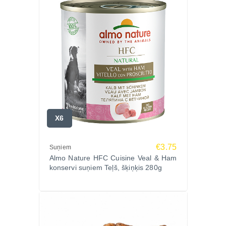
X6
€3.75
Suņiem
Almo Nature HFC Cuisine Veal & Ham
konservi suņiem Teļš, šķiņķis 280g