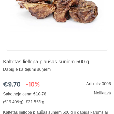
Kaltētas liellopa plaušas suņiem 500 g
Dabīgie kaltējumi suņiem
€9.70
-10%
Artikuls: 0006
Noliktavā
Sākotnējā cena:
€10.78
(€19.40/kg)
€21.56/kg
Kaltētas liellopa plaušas suņiem 500 g ir dabīgs kārums ar