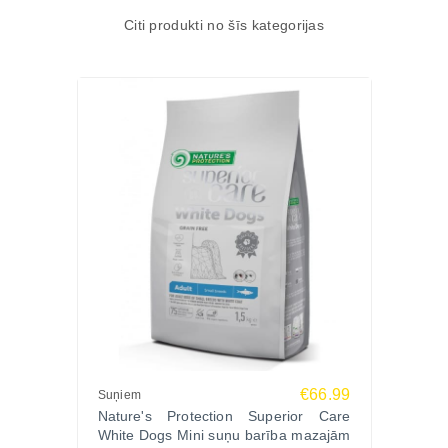
dažādām gaļas un zivju sastāvdaļām skatiet
Citi produkti no šīs kategorijas
Zoopasaule.lv kaltējumu sadaļā
.
€66.99
Suņiem
Nature's Protection Superior Care
White Dogs Mini suņu barība mazajām