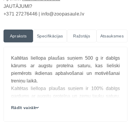
JAUTĀJUMI?
+371 27276446 |
info@zoopasaule.lv
Apraksts
Specifikācijas
Ražotājs
Atsauksmes
Kaltētas liellopa plaušas suņiem 500 g ir dabīgs
kārums ar augstu proteīna saturu, kas lieliski
piemērots ikdienas apbalvošanai un motivēšanai
treniņu laikā.
Kaltētas liellopa plaušas suņiem ir 100% dabīgs
gardums ar augstu proteīna un zemu tauku saturu,
kas piemērots ikdienas apbalvošanai un veselīgai
Rādīt vairāk
❯
našķošanai.
Kaltētas liellopa plaušas ir viegls un labi
sagremojams kaltējums suņiem, kas sastāv tikai no