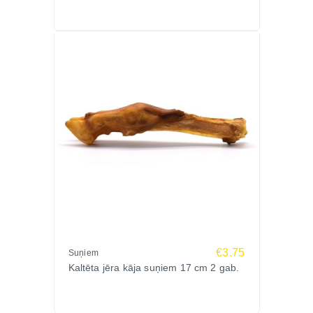
muskuļu masu un nodrošina organismu ar svarīgām
aminoskābēm.
Zems tauku saturs
Liellopa plaušas ir viens no liesākajiem dabīgajiem
kaltējumiem, kas palīdz kontrolēt uzņemto kaloriju
daudzumu.
Sastāvs
Liellopa plaušas.
Analītiskās sastāvdaļas
Kopproteīni 76,3%, koptauki 2,7%, koppelni 7,53%,
€3.75
mitrums 8,6%.
Suņiem
Kaltēta jēra kāja suņiem 17 cm 2 gab.
Ražotājs
Ražots Polijā no rūpīgi atlasītām dzīvnieku