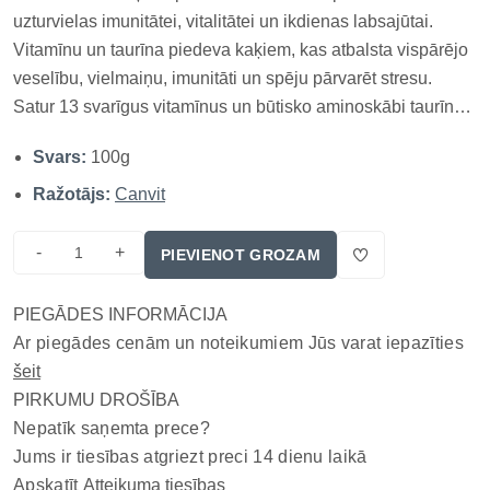
uzturvielas imunitātei, vitalitātei un ikdienas labsajūtai.
Vitamīnu un taurīna piedeva kaķiem, kas atbalsta vispārējo
veselību, vielmaiņu, imunitāti un spēju pārvarēt stresu.
Satur 13 svarīgus vitamīnus un būtisko aminoskābi taurīnu,
kas ir neaizvietojama sirds, asinsvadu un acu veselībai.
Svars:
100g
Papildināts ar lecitīnu smadzeņu darbības atbalstam. Ga...
Ražotājs:
Canvit
-
+
PIEVIENOT GROZAM
PIEGĀDES INFORMĀCIJA
Ar piegādes cenām un noteikumiem Jūs varat iepazīties
šeit
PIRKUMU DROŠĪBA
Nepatīk saņemta prece?
Jums ir tiesības atgriezt preci 14 dienu laikā
Apskatīt
Atteikuma tiesības