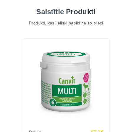
Atbalsta imunitāti un veselību slimības un
Saistītie
Produkti
atveseļošanās laikā
Veicina pareizu augšanu, īpaši kaķēniem
Produkti, kas lieliski papildina šo preci
Ideāli piemērots grūsnām un barojošām kaķenēm
Palīdz pārvarēt stresu, piemēram, ceļojumos vai
izmaiņās vidē
Satur taurīnu un lecitīnu sirds un smadzeņu
veselībai
Sastāvs (uz 1 tableti):
Vitamīni: A vitamīns 1000 SV, D3 vitamīns 10 SV, E
vitamīns 6000 μg, K vitamīns 100 μg, B1 vitamīns
300 μg, B2 vitamīns 300 μg, B6 vitamīns 200 μg,
B12 vitamīns 5 μg, C vitamīns 3000 μg, biotīns 250
μg, niacinamīds 1000 μg, kalcija pantotenāts 1000
μg, folijskābe 25 μg
Aminoskābes: Taurīns 10 mg
Analītiskās sastāvdaļas:
€9.28