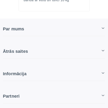
barība ar vistu un tunci 10 kg
Par mums
Ātrās saites
Informācija
Partneri