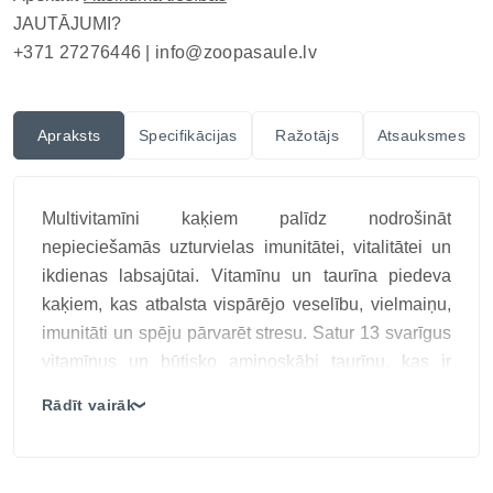
JAUTĀJUMI?
+371 27276446 |
info@zoopasaule.lv
Apraksts
Specifikācijas
Ražotājs
Atsauksmes
Multivitamīni kaķiem palīdz nodrošināt
nepieciešamās uzturvielas imunitātei, vitalitātei un
ikdienas labsajūtai. Vitamīnu un taurīna piedeva
kaķiem, kas atbalsta vispārējo veselību, vielmaiņu,
imunitāti un spēju pārvarēt stresu. Satur 13 svarīgus
vitamīnus un būtisko aminoskābi taurīnu, kas ir
neaizvietojama sirds, asinsvadu un acu veselībai.
Rādīt vairāk
❯
Papildināts ar lecitīnu smadzeņu darbības
atbalstam.
Galvenās īpašības: