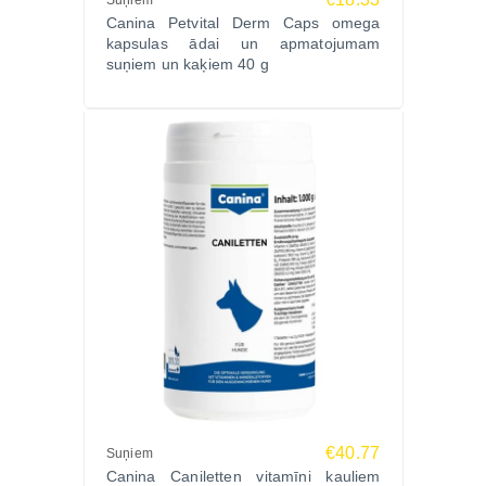
Suņiem
Sastāvs:
Canina Petvital Derm Caps omega
Naktssveces eļļa, zivju eļļa
kapsulas ādai un apmatojumam
Analītiskās sastāvdaļas:
suņiem un kaķiem 40 g
Koptauki 84,6%, linolskābe 48,1%, omega-3
taukskābes 3,0%, omega-6 taukskābes 54,7%,
omega-9 taukskābes 6,1%
Uztura piedevas uz 1000 ml:
E vitamīns (α-tokoferola acetāts) 141 288 mg,
dekspantenols 463 mg, biotīns 139 µg
Barošanas ieteikumi:
Suņiem: 10 pilieni uz 10 kg ķermeņa svara (maks.
40 pilieni) kopā ar ēdienu
Kaķiem: 5 pilieni katram dzīvniekam kā ārstēšana 6
nedēļu laikā
Deficīta simptomu gadījumā: 10 pilieni uz 10 kg
ķermeņa svara (maks. 40 pilieni) 6 nedēļas
€40.77
Suņiem
Papildu informācija:
Canina Caniletten vitamīni kauliem
Īpaši ieteicams: suņiem un kaķiem ar ādas