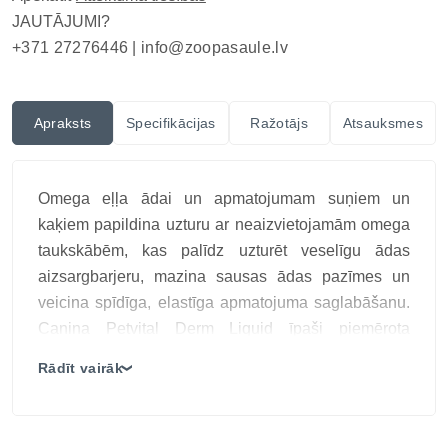
JAUTĀJUMI?
+371 27276446 |
info@zoopasaule.lv
Apraksts
Specifikācijas
Ražotājs
Atsauksmes
Omega eļļa ādai un apmatojumam suņiem un
kaķiem papildina uzturu ar neaizvietojamām omega
taukskābēm, kas palīdz uzturēt veselīgu ādas
aizsargbarjeru, mazina sausas ādas pazīmes un
veicina spīdīga, elastīga apmatojuma saglabāšanu.
Canina Petvital Derm Liquid īpaši piemērota
dzīvniekiem ar jutīgu ādu un paaugstinātām ādas
Rādīt vairāk
❯
kopšanas vajadzībām.
Neaizvietojamās taukskābes, biotīns un cinks
veicina spīdīgu kažoku, elastīgu ādu un samazina