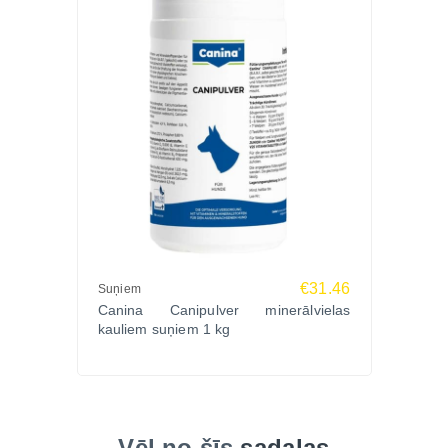
€31.46
Suņiem
Canina Canipulver minerālvielas
kauliem suņiem 1 kg
Vēl no šīs
sadaļas