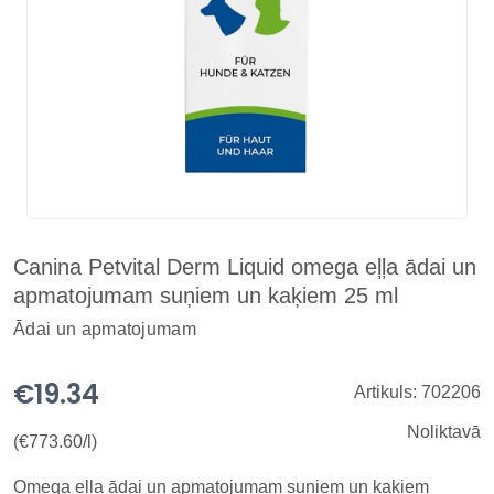
Canina Petvital Derm Liquid omega eļļa ādai un
apmatojumam suņiem un kaķiem 25 ml
Ādai un apmatojumam
€19.34
Artikuls: 702206
Noliktavā
(€773.60/l)
Omega eļļa ādai un apmatojumam suņiem un kaķiem