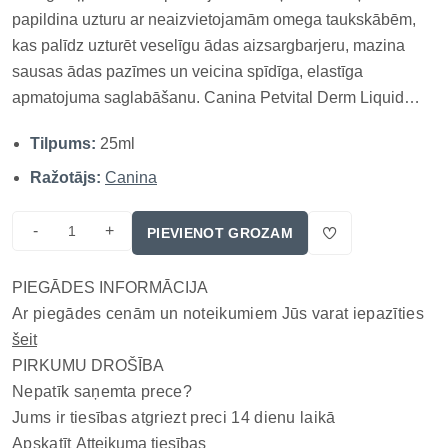
papildina uzturu ar neaizvietojamām omega taukskābēm,
kas palīdz uzturēt veselīgu ādas aizsargbarjeru, mazina
sausas ādas pazīmes un veicina spīdīga, elastīga
apmatojuma saglabāšanu. Canina Petvital Derm Liquid
īpaši piemērota dzīvniekiem ar jutīgu ādu un paaugstinātām
Tilpums:
25ml
ādas kopšanas vajadzībām. Neaizvietojamās taukskābes,
biotīns un cinks veicina spī...
Ražotājs:
Canina
-
+
PIEVIENOT GROZAM
PIEGĀDES INFORMĀCIJA
Ar piegādes cenām un noteikumiem Jūs varat iepazīties
šeit
PIRKUMU DROŠĪBA
Nepatīk saņemta prece?
Jums ir tiesības atgriezt preci 14 dienu laikā
Apskatīt
Atteikuma tiesības