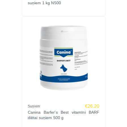
suņiem 1 kg N500
problēmām, blaugznām, niezi, alerģijām, ekzēmu,
pārmērīgu spalvas izkrišanu
Pieejams arī kapsulu formā: CANINA PETVITAL
DERM-CAPS
Lietošanas ilgums: kā ārstēšana vismaz 6 nedēļas,
ilgstošai ādas un apmatojuma veselībai var lietot
pastāvīgi
Ražotājs:
Canina Pharma GmbH, Vācija – uzticama kvalitāte
un zinātniski pamatoti produkti dzīvnieku veselībai.
Uzglabāšanas ieteikums:
Uzglabāt istabas temperatūrā.
Pasūtiet CANINA PETVITAL DERM LIQUID
Zoopasaule.lv un nodrošiniet savam mīlulim
€26.20
Suņiem
veselīgu ādu un spīdīgu apmatojumu ar ātru piegādi
Canina Barfer's Best vitamīni BARF
visā Latvijā!
diētai suņiem 500 g
Zoopasaule.lv internetveikalā pieejama arī
z
ivju eļļa