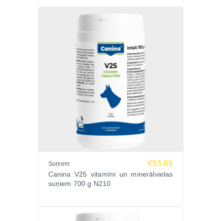
suņiem un kaķiem ar omega taukskābēm
.
€53.69
Suņiem
Canina V25 vitamīni un minerālvielas
suņiem 700 g N210