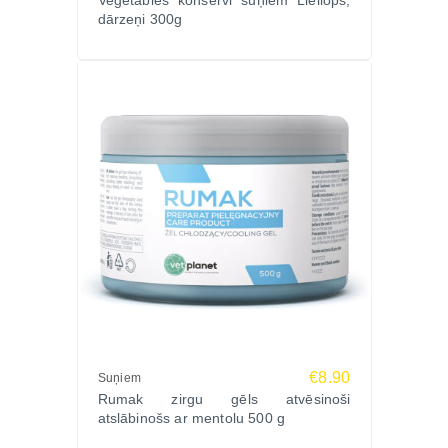
Vegetables konservi suņiem Liellops,
dārzeņi 300g
€8.90
Suņiem
Rumak zirgu gēls atvēsinoši
atslābinošs ar mentolu 500 g